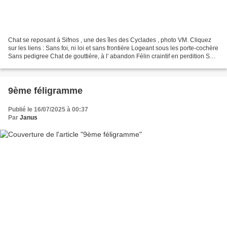
Chat se reposant à Sifnos , une des îles des Cyclades , photo VM. Cliquez
sur les liens : Sans foi, ni loi et sans frontière Logeant sous les porte-cochère
Sans pedigree Chat de gouttière, à l' abandon Félin craintif en perdition Suis
aux aguets Clau...
9ème féligramme
Publié le 16/07/2025 à 00:37
Par
Janus