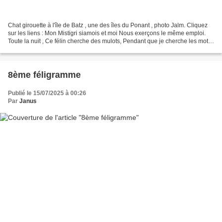
Chat girouette à l'île de Batz , une des îles du Ponant , photo Jalm. Cliquez
sur les liens : Mon Mistigri siamois et moi Nous exerçons le même emploi.
Toute la nuit , Ce félin cherche des mulots, Pendant que je cherche les mots
De mon écrit. de Jean-Luc...
8ème féligramme
Publié le 15/07/2025 à 00:26
Par
Janus