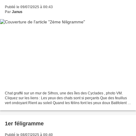
Publié le 09/07/2025 à 00:43
Par
Janus
Chat graffé sur un mur de Sifnos, une des îles des Cyclades , photo VM.
Cliquez sur les liens : Les yeux des chats sont si perçants Que des feuillus
vert ondoyant Rient au soleil Quand les félins font les yeux doux Batifolent et
nous amadouent, Tout est...
1er féligramme
Publié le 08/07/2025 à 00:40