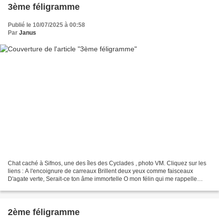
3ème féligramme
Publié le 10/07/2025 à 00:58
Par
Janus
Chat caché à Sifnos, une des îles des Cyclades , photo VM. Cliquez sur les
liens : A l'encoignure de carreaux Brillent deux yeux comme faisceaux
D'agate verte, Serait-ce ton âme immortelle O mon félin qui me rappelle
L'horrible perte ! Annie
2ème féligramme