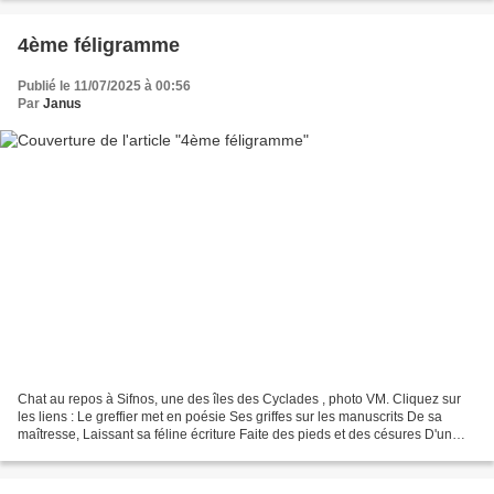
4ème féligramme
Publié le 11/07/2025 à 00:56
Par
Janus
Chat au repos à Sifnos, une des îles des Cyclades , photo VM. Cliquez sur
les liens : Le greffier met en poésie Ses griffes sur les manuscrits De sa
maîtresse, Laissant sa féline écriture Faite des pieds et des césures D'un
chat en liesse . de Jean-Luc...