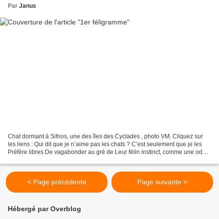
Par
Janus
Chat dormant à Sifnos, une des îles des Cyclades , photo VM. Cliquez sur
les liens : Qui dit que je n’aime pas les chats ? C’est seulement que je les
Préfère libres De vagabonder au gré de Leur félin instinct, comme une ode À
l’équilibre. Muriel
< Page précédente
Page suivante >
Hébergé par Overblog