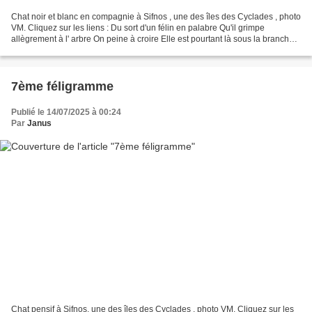
Chat noir et blanc en compagnie à Sifnos , une des îles des Cyclades , photo
VM. Cliquez sur les liens : Du sort d'un félin en palabre Qu'il grimpe
allègrement à l' arbre On peine à croire Elle est pourtant là sous la branche
Haute, au toucher d'une main...
7ème féligramme
Publié le 14/07/2025 à 00:24
Par
Janus
Chat pensif à Sifnos, une des îles des Cyclades , photo VM. Cliquez sur les