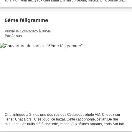
sofa Mon félin aux yeux caressant L' infini , profond, méditant... Comme un
pacha ! Claudie
5ème féligramme
Publié le 12/07/2025 à 00:46
Par
Janus
Chat intrigué à Sifnos une des îles des Cyclades , photo VM. Cliquez sur
liens : Chat alors ! C’est quoi ce bazar, Cette cacophonie, cet art De rue
miaulant. Les nuits d’été chat crie, chat rit Aux félines amours, épris Sur toit
hurlant. Muriel