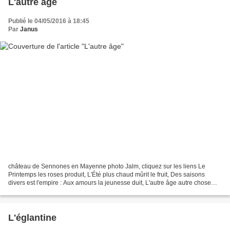
L'autre âge
Publié le 04/05/2016 à 18:45
Par
Janus
château de Sennones en Mayenne photo Jalm, cliquez sur les liens Le
Printemps les roses produit, L'Été plus chaud mûrit le fruit, Des saisons
divers est l'empire : Aux amours la jeunesse duit, L'autre âge autre chose
désire. Connaissant donc ce que je...
L'églantine