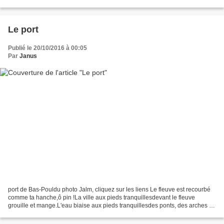
moi n'ait montré...
Le port
Publié le 20/10/2016 à 00:05
Par
Janus
port de Bas-Pouldu photo Jalm, cliquez sur les liens Le fleuve est recourbé
comme ta hanche,ô pin !La ville aux pieds tranquillesdevant le fleuve
grouille et mange.L'eau biaise aux pieds tranquillesdes ponts, des arches de
ponts, des îles.Ainsi va le...