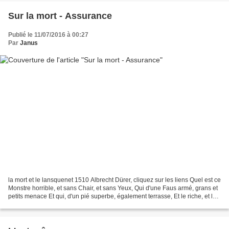
Sur la mort - Assurance
Publié le 11/07/2016 à 00:27
Par
Janus
la mort et le lansquenet 1510 Albrecht Dürer, cliquez sur les liens Quel est ce
Monstre horrible, et sans Chair, et sans Yeux, Qui d'une Faus armé, grans et
petits menace Et qui, d'un pié superbe, également terrasse, Et le riche, et le
pauvre, et le jeune,...