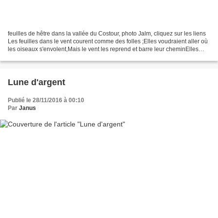
feuilles de hêtre dans la vallée du Costour, photo Jalm, cliquez sur les liens
Les feuilles dans le vent courent comme des folles ;Elles voudraient aller où
les oiseaux s'envolent,Mais le vent les reprend et barre leur cheminElles
iront mourir sur les...
Lune d'argent
Publié le 28/11/2016 à 00:10
Par
Janus