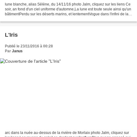
lune blanche, alias Sélène, du 14/11/16 photo Jalm, cliquez sur les liens Ce
soir, an fond d'un ciel uniforme d'automne,La lune est toute seule ainsi qu'un
bâtimentPerdu sur les déserts marins, et lentementVogue dans l'infini de la
nuit monotone. Ce n'est...
L'Iris
Publié le 23/11/2016 à 00:28
Par
Janus
arc dans la nuée au-dessus de la rivière de Morlaix photo Jalm, cliquez sur