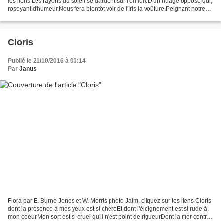
les liens Les rayons du soleil se dardent sur l'enflureD'un nuage opposé qui,
rosoyant d'humeur,Nous fera bientôt voir de l'Iris la voûture,Peignant notre
horizon de sa cambre...
Cloris
Publié le 21/10/2016 à 00:14
Par
Janus
Flora par E. Burne Jones et W. Morris photo Jalm, cliquez sur les liens Cloris
dont la présence à mes yeux est si chèreEt dont l'éloignement est si rude à
mon coeur,Mon sort est si cruel qu'il n'est point de rigueurDont la mer contre