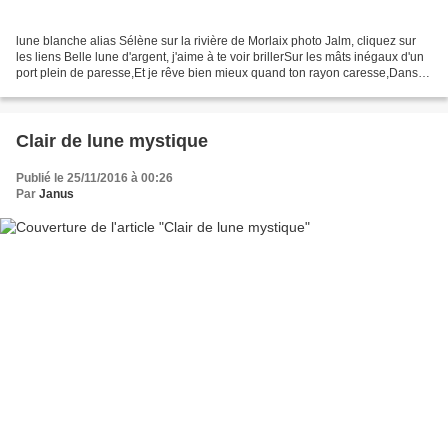
lune blanche alias Sélène sur la rivière de Morlaix photo Jalm, cliquez sur
les liens Belle lune d'argent, j'aime à te voir brillerSur les mâts inégaux d'un
port plein de paresse,Et je rêve bien mieux quand ton rayon caresse,Dans
un vieux parc, le marbre...
Clair de lune mystique
Publié le 25/11/2016 à 00:26
Par
Janus