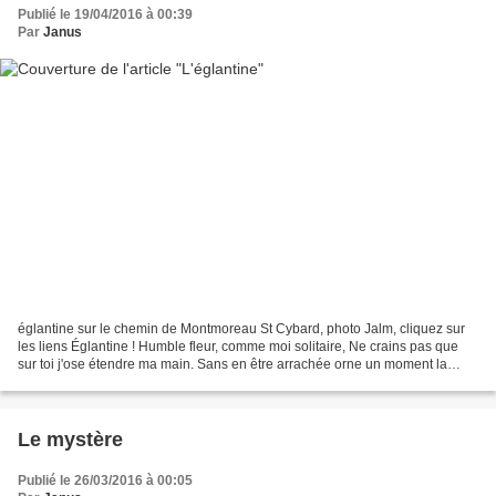
Publié le 19/04/2016 à 00:39
Par
Janus
églantine sur le chemin de Montmoreau St Cybard, photo Jalm, cliquez sur
les liens Églantine ! Humble fleur, comme moi solitaire, Ne crains pas que
sur toi j'ose étendre ma main. Sans en être arrachée orne un moment la
terre, Et comme un doux rayon console...
Le mystère
Publié le 26/03/2016 à 00:05