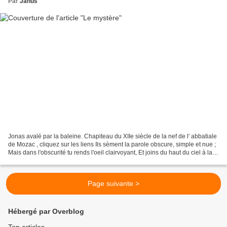
Par
Janus
Jonas avalé par la baleine. Chapiteau du XIIe siècle de la nef de l' abbatiale
de Mozac , cliquez sur les liens Ils sèment la parole obscure, simple et nue ;
Mais dans l'obscurité tu rends l'oeil clairvoyant, Et joins du haut du ciel à la
lettre qui tue...
Page suivante >
Hébergé par Overblog