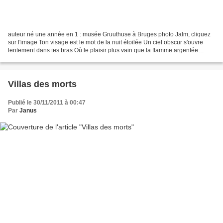
auteur né une année en 1 : musée Gruuthuse à Bruges photo Jalm, cliquez
sur l'image Ton visage est le mot de la nuit étoilée Un ciel obscur s'ouvre
lentement dans tes bras Où le plaisir plus vain que la flamme argentée
Comme un astre brisé brille et tremble...
Villas des morts
Publié le 30/11/2011 à 00:47
Par
Janus