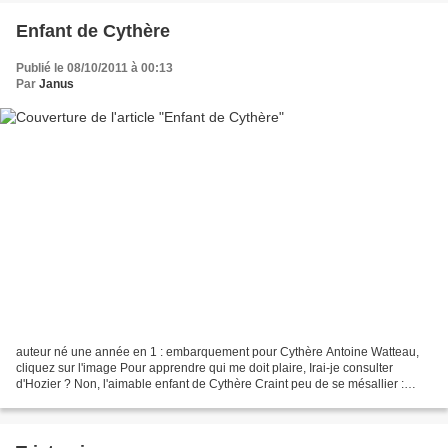
Enfant de Cythère
Publié le 08/10/2011 à 00:13
Par
Janus
auteur né une année en 1 : embarquement pour Cythère Antoine Watteau,
cliquez sur l'image Pour apprendre qui me doit plaire, Irai-je consulter
d'Hozier ? Non, l'aimable enfant de Cythère Craint peu de se mésallier :
Souvent pour l'amoureux mystère, Ce...