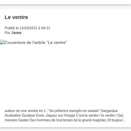
De ressemblance avec la...
Le ventre
Publié le 12/10/2011 à 00:11
Par
Janus
auteur né une année en 1 : "les pélerins mangés en salade" Gargantua
illustration Gustave Doré, cliquez sur l'image C'est le ventre ! le ventre ! Oui,
messire Gaster Des hommes de tout temps fut le grand magister, Et toujours
se vautra la canaille insensée...