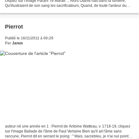
cliquez sur l'image Parahi Té Maraë ... Alors Otahiti riait dans la lumière,
Qu'illustraient de son sang les sacrificateurs, Quand, de toute l'ardeur du
ciel, sur les hauteurs Sublimes,...
Pierrot
Publié le 16/11/2011 à 00:29
Par
Janus
auteur né une année en 1 : Pierrot de Antoine Watteau, v. 1718-19, cliquez
sur l'image Ballade de l'âme de Paul Verlaine Bien qu'il ait l'âme sans
rancune, Pierrot dit en serrant le poing : " Mais, sacrebleu, je n'ai nul point