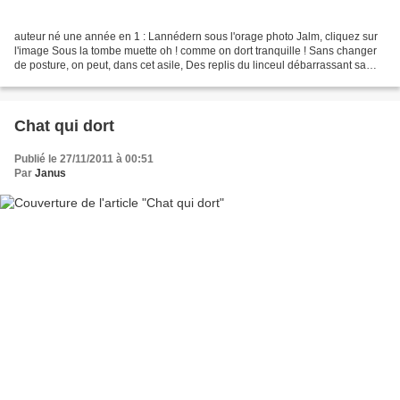
auteur né une année en 1 : Lannédern sous l'orage photo Jalm, cliquez sur
l'image Sous la tombe muette oh ! comme on dort tranquille ! Sans changer
de posture, on peut, dans cet asile, Des replis du linceul débarrassant sa
main, L'unir aux doigts poudreux...
Chat qui dort
Publié le 27/11/2011 à 00:51
Par
Janus