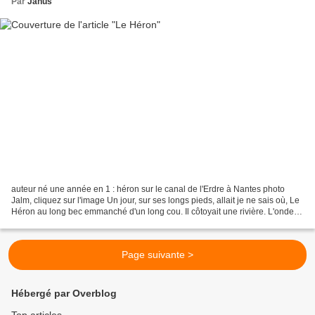
Par
Janus
auteur né une année en 1 : héron sur le canal de l'Erdre à Nantes photo
Jalm, cliquez sur l'image Un jour, sur ses longs pieds, allait je ne sais où, Le
Héron au long bec emmanché d'un long cou. Il côtoyait une rivière. L'onde
était transparente ainsi...
Page suivante >
Hébergé par Overblog