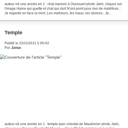
auteur né une année en 1 : chat siamois à Ouessant photo Jalm, cliquez sur
l'image Haine qui guette et chat qui dort N'ont point pour moi de maléfices ;
Je regarde en face la mort, Les malheurs, les maux, les sévices ; Je
braverais, étant sans vices,...
Temple
Publié le 22/11/2011 à 00:02
Par
Janus
auteur né une année en 1 : temple parc oriental de Maulévrier photo Jalm,