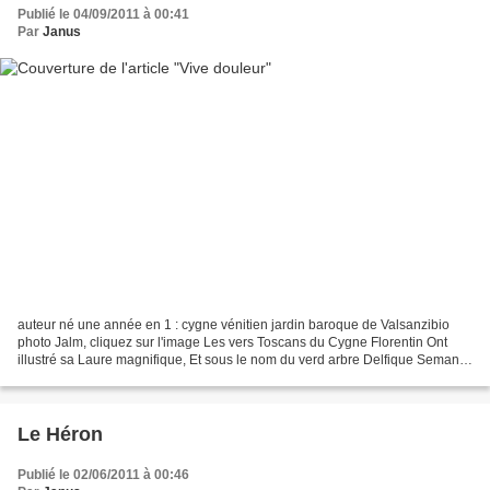
Publié le 04/09/2011 à 00:41
Par
Janus
auteur né une année en 1 : cygne vénitien jardin baroque de Valsanzibio
photo Jalm, cliquez sur l'image Les vers Toscans du Cygne Florentin Ont
illustré sa Laure magnifique, Et sous le nom du verd arbre Delfique Semant
sa gloire au Royaume Latin. Depuis...
Le Héron
Publié le 02/06/2011 à 00:46