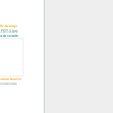
ille du
temps
on de recueils
cations bizarres