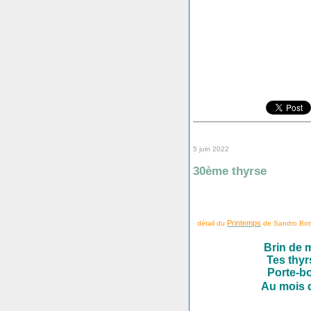
5 juin 2022
30ème thyrse
Printemps
détail du
de Sandro Bottic
Brin de 
Tes thyr
Porte-b
Au mois d