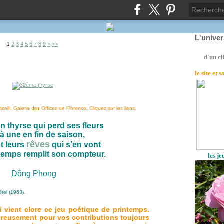
L'unive
2
3
4
5
6
7
8
9
>
>>
1
d'un cl
le site
et 
elli, Galerie des Offices de Florence. Cliquez sur les liens.
thyrse qui perd ses fleurs
à une en fin de saison,
rêves
nt leurs
qui s’en vont
temps remplit son compteur.
les j
Dông Phong
rel (1963).
ui vient clore ce jeu poétique de printemps.
ureusement pour vos contributions toujours