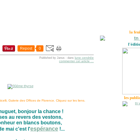
la feu
l'éditi
Repost
0
lune cendrée
Published by Janus
-
dans
commenter cet article
…
les publi
elli, Galerie des Offices de Florence. Cliquez sur les liens.
muguet, bonjour la chance !
ses au revers des vestons,
onheur en blancs boutons,
espérance
e mai c'est l'
!...