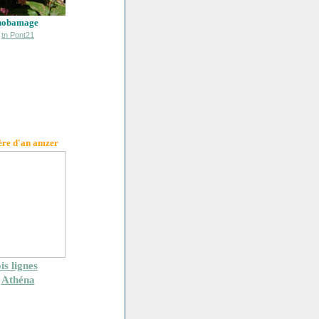
hobamage
ère d'an amzer
is lignes