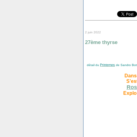
2 juin 2022
27ème thyrse
Printemps
détail du
de Sandro Bottic
Dans 
S'es
Ros
Explo