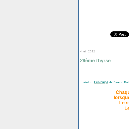
4 juin 2022
29ème thyrse
Printemps
détail du
de Sandro Bottic
Chaqu
lorsque
Le s
L