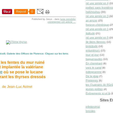
né une année en 4
(33
poètes sans frontière
Repost
0
haïkhouhou
(30)
né une année en 3
(30
lune cendrée
Published by Janus
-
dans
an amzer
(25)
commenter cet article
…
horizon chimérique
(25
né une année en 1
(25
italitude
(21)
né une année en 5
(20
Ile Iliens Iliennes
(16)
breizitude
(16)
enlumimurs
(15)
elli, Galerie des Offices de Florence. Cliquez sur les liens.
tour et jour
(14)
baguenaudes
(10)
les fentes du mur ruiné
En cheminant
(8)
t implantée la valériane
vers le canal
(8)
e
où se pose le lucane
éditogramme
(8)
De la pluie
rant les thyrses dressés
(7)
Printemps
(6)
les Quatrains de Rûm
de Jean-Luc Aotret
jeunes poètes
(4)
Evénements ici et là
(3
Sites E
infinitesimal
bricoles