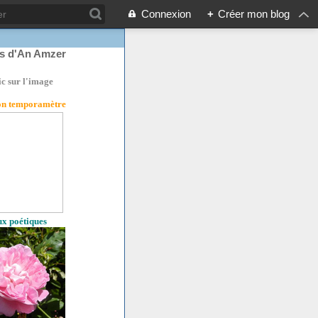
Connexion
+
Créer mon blog
rs d'An Amzer
ic sur l'image
son temporamètre
eux poétiques