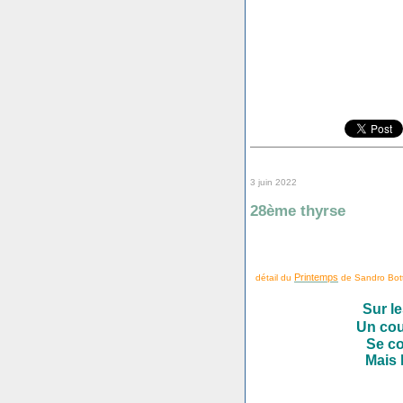
3 juin 2022
28ème thyrse
Printemps
détail du
de Sandro Bottic
Sur le
Un co
Se co
Mais 