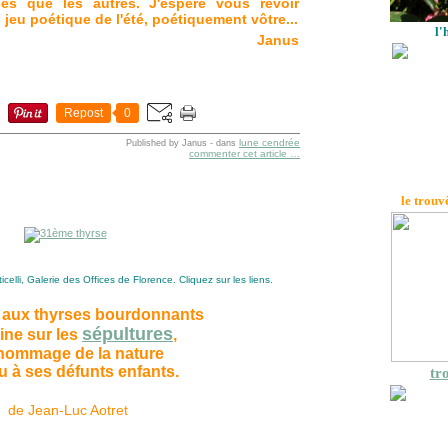
nes que les autres. J'espère vous revoir
jeu poétique de l'été, poétiquement vôtre...
l'
Janus
Repost
0
lune cendrée
Published by Janus
-
dans
commenter cet article
…
le trouv
elli, Galerie des Offices de Florence. Cliquez sur les liens.
 aux thyrses bourdonnants
sépultures
line sur les
,
 hommage de la nature
 à ses défunts enfants.
tro
de Jean-Luc Aotret