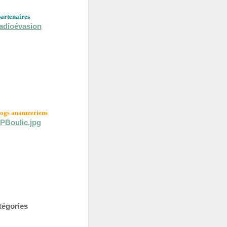
partenaires
logs anamzeriens
tégories