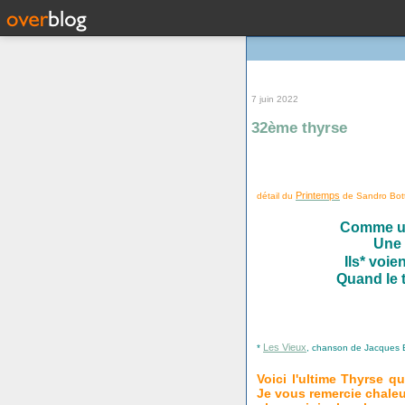
7 juin 2022
32ème thyrse
Printemps
détail du
de Sandro Bottic
Comme un 
Une 
Ils* voie
Quand le 
Les Vieux
*
, chanson de Jacques B
Voici l'ultime Thyrse q
Je vous remercie chale