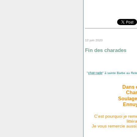
12 juin 2020
Fin des charades
chat-rade
"
" à sainte Barbe au Rele
Dans c
Char
Soulage
Ennuy
C’est pourquoi je rem
litté
Je vous remercie aussi,