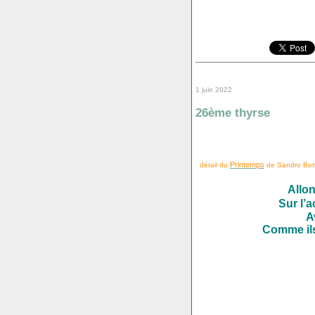
1 juin 2022
26ème thyrse
Printemps
détail du
de Sandro Bottic
Allon
Sur l’a
A
Comme ils