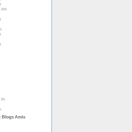
)
s
(32)
)
)
)
)
î
(5)
)
t Blogs Amis