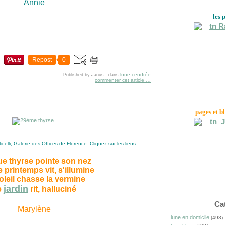
Annie
les 
Repost
0
lune cendrée
Published by Janus
-
dans
commenter cet article
…
pages et b
elli, Galerie des Offices de Florence. Cliquez sur les liens.
e thyrse pointe son nez
 printemps vit, s'illumine
oleil chasse la vermine
jardin
e
rit, halluciné
Ca
Marylène
lune en domicile
(493)