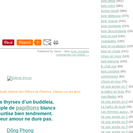
lune bleue
(481)
lune noire
(384)
temps-pestif
(380)
lune gibbeuse
(375)
lune rousse
(242)
lune montante
(225)
lune descendante
(192
lune en exil
(182)
roubaïates
(180)
Repost
0
lune en exaltation
(155
lune en chute
lune cendrée
(141)
Published by Janus
-
dans
commenter cet article
…
rimes en rives
(110)
lune blanche
(100)
le chat noir
(89)
lune cendrée
(85)
contrerimes
(82)
chose et rose
(70)
né une année en 7
(53
la palice en lices
(51)
elli, Galerie des Offices de Florence. Cliquez sur les liens.
merrillades
(43)
s thyrses d’un buddleia,
né une année en 0
(43
Le haïku du jeudi
papillons
(38)
uple de
blancs
Les femmes aussi..
(3
urtise bien tendrement.
né une année en 2
(35
leur amour ne dure pas.
né une année en 8
(35
né une année en 9
(35
Dông Phong
né une année en 6
(34