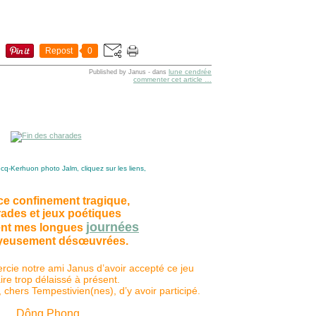
Repost
0
lune cendrée
Published by Janus
-
dans
commenter cet article
…
cq-Kerhuon photo Jalm, cliquez sur les liens,
e confinement tragique,
ades et jeux poétiques
journées
nt mes longues
eusement désœuvrées.
ercie notre ami Janus d’avoir accepté ce jeu
raire trop délaissé à présent.
 chers Tempestivien(nes), d’y avoir participé.
Dông Phong