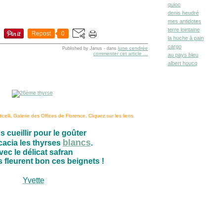
quioc
denis heudré
mes antidotes
terre lointaine
Repost
0
la huche à pain
cargo
lune cendrée
Published by Janus
-
dans
commenter cet article
…
au pays bleu
albert houcq
elli, Galerie des Offices de Florence. Cliquez sur les liens.
s cueillir pour le goûter
blancs
cacia les thyrses
.
vec le délicat safran
 fleurent bon ces beignets !
Yvette