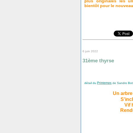
plus originales les u
bientôt pour le nouveau 
6 juin 2022
31ème thyrse
Printemps
détail du
de Sandro Bottic
Un arbre
S'inc
Vif
Rendu