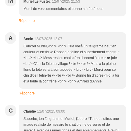
M
Muriel Le Fustec
12/07/2025 21:53
Merci de vos commentaires et bonne soirée à tous
Répondre
A
Annie
12/07/2025 12:07
Coucou Muriel,<br /> <br /> Que voilà un feiigrame haut en
couleur et en<br /> Rapsodie feline et superbement construit.
<br /> <br /> Messires les chats s'en donnent à cœur ❤️ joie.
<br /> C'est la fête au village ! <br /> <br /> Mais à la pleine
llune la fete sera à son apogée. <br /> <br /> Merci pour ce
clin d'oeil felin<br /> <br /> <br /> Bonne fin d'après-midi à toi
et à toute la confrérie <br /> <br /> Amities d'Annie
Répondre
C
Claudie
12/07/2025 09:00
Superbe, ton féligramme, Muriel, j'adore ! Tu nous offres une
image réaliste de messire le chat pleine de verve et de
surcroît, avec des rimes riches et des enjambements. Bravo !