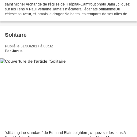
saint Michel Archange de l'église de l'Hôpital-Camfrout photo Jalm , cliquez
sur les liens A Paul Verlaine Jamais n’éclatera l’écarlate oriflammeDu
céleste sauveur, et jamais le dragonNe battra les remparts de ses ailes de
flamme. Mais la Princesse attend...
Solitaire
Publié le 31/03/2017 à 00:32
Par
Janus
"stitching the standard" de Edmund Blair Leighton , cliquez sur les liens A