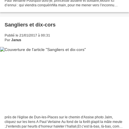
Paul Verlaine Pourquoi dois-je, princesse austère et solitaire,Mourir ici
d’ennui : qui viendra conquérirMa main, pour me mener vers l’inconnu
mystère ! Où luira-t-il, ton casque,...
Sangliers et dix-cors
Publié le 21/01/2017 à 00:31
Par
Janus
près de l'église de Dun-les-Places sur le chemin d'Assise photo Jalm,
cliquez sur les liens A Paul Verlaine Au fond de la forêt glapit la mâle meute
:J’entends par heurts d’horreur haleter l’hallali,Et c’est là-bas, là-bas, comme