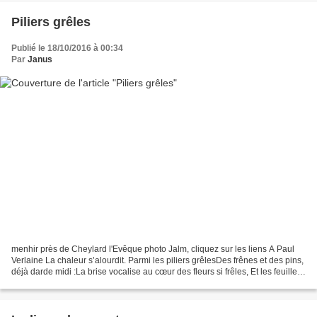
Piliers grêles
Publié le 18/10/2016 à 00:34
Par
Janus
menhir près de Cheylard l'Evêque photo Jalm, cliquez sur les liens A Paul
Verlaine La chaleur s’alourdit. Parmi les piliers grêlesDes frênes et des pins,
déjà darde midi :La brise vocalise au cœur des fleurs si frêles, Et les feuilles
en pleurs soupirent...