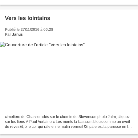
un émoi d’émeute. Demain,...
Vers les lointains
Publié le 27/11/2016 à 00:28
Par
Janus
cimetière de Chasseradès sur le chemin de Stevenson photo Jalm, cliquez
sur les liens A Paul Verlaine « Les monts là-bas sont bleus comme un éveil
de rêvesEt, ô le cor qui râle en le matin vermeil !Si pâle est la paresse en la
saison des sèves. Oh ! m’évader...