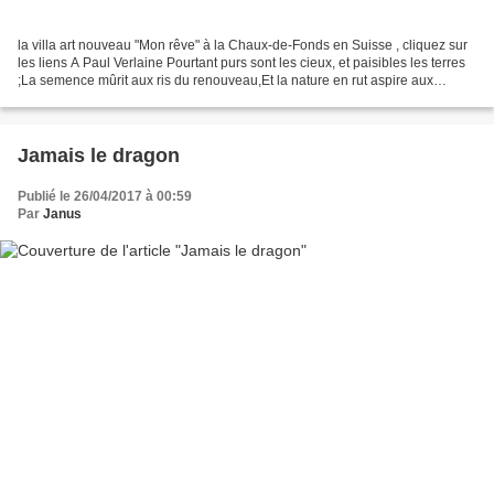
la villa art nouveau "Mon rêve" à la Chaux-de-Fonds en Suisse , cliquez sur
les liens A Paul Verlaine Pourtant purs sont les cieux, et paisibles les terres
;La semence mûrit aux ris du renouveau,Et la nature en rut aspire aux
adultères. Cuirassé d’émeraude...
Jamais le dragon
Publié le 26/04/2017 à 00:59
Par
Janus