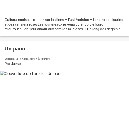
Guitarra morisca , cliquez sur les liens A Paul Verlaine A l’ombre des lauriers
et des cerisiers rosesLes tourtereaux rêveurs qu’endort le lourd
midiRoucoulent leur amour aux corolles mi-closes. Et le long des degrés de
porphyre des coursTintent les cordes...
Un paon
Publié le 27/08/2017 à 00:01
Par
Janus