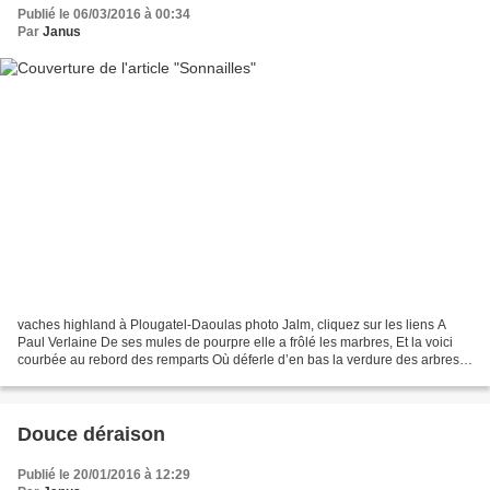
Publié le 06/03/2016 à 00:34
Par
Janus
vaches highland à Plougatel-Daoulas photo Jalm, cliquez sur les liens A
Paul Verlaine De ses mules de pourpre elle a frôlé les marbres, Et la voici
courbée au rebord des remparts Où déferle d’en bas la verdure des arbres.
A ses pieds, par les prés et...
Douce déraison
Publié le 20/01/2016 à 12:29