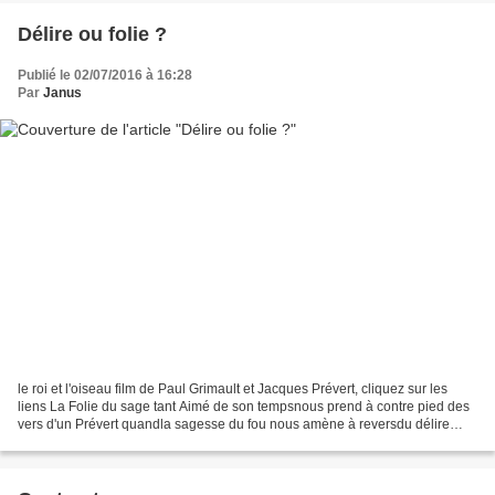
Délire ou folie ?
Publié le 02/07/2016 à 16:28
Par
Janus
le roi et l'oiseau film de Paul Grimault et Jacques Prévert, cliquez sur les
liens La Folie du sage tant Aimé de son tempsnous prend à contre pied des
vers d'un Prévert quandla sagesse du fou nous amène à reversdu délire
d'un roi par une verve aviaire....