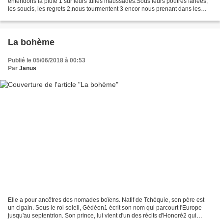
entendons la pluie 1 sur leurs tuiles maussades.Sous leurs poutres fanées,
les soucis, les regrets 2,nous tourmentent 3 encor nous prenant dans les
retsde notre bohème, ramendés...
La bohème
Publié le 05/06/2018 à 00:53
Par
Janus
Elle a pour ancêtres des nomades boïens. Natif de Tchéquie, son père est
un cigain. Sous le roi soleil, Gédéon1 écrit son nom qui parcourt l'Europe
jusqu'au septentrion. Son prince, lui vient d'un des récits d'Honoré2 qui