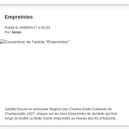
prend sa place dans la comédie...
Empreintes
Publié le 30/06/2017 à 00:24
Par
Janus
Juliette Drouet en princesse Negroni par Charles-Emile-Callande de
Champmartin 1827, cliquez sur les liens Empreintes de dentelle qui font
surgir du textile un texte, trame empruntée au réseau des fils d'Arachné
emprisonnant le héro dans son exil, un...