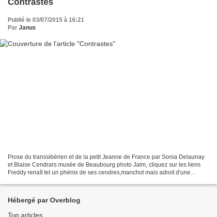
Contrastes
Publié le 03/07/2015 à 16:21
Par
Janus
Prose du transsibérien et de la petit Jeanne de France par Sonia Delaunay
et Blaise Cendrars musée de Beaubourg photo Jalm, cliquez sur les liens
Freddy renaît tel un phénix de ses cendres,manchot mais adroit d'une
gauche qui se lave,dans l'essuie-main...
Hébergé par Overblog
Top articles