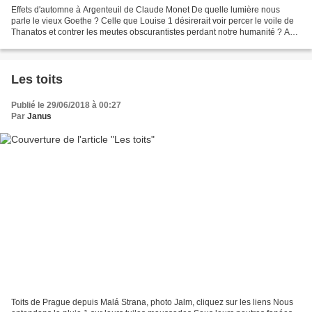
Effets d'automne à Argenteuil de Claude Monet De quelle lumière nous
parle le vieux Goethe ? Celle que Louise 1 désirerait voir percer le voile de
Thanatos et contrer les meutes obscurantistes perdant notre humanité ? A
moins que ce ne soit la mère des...
Les toits
Publié le 29/06/2018 à 00:27
Par
Janus
Toits de Prague depuis Malá Strana, photo Jalm, cliquez sur les liens Nous