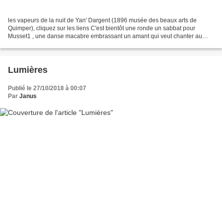
les vapeurs de la nuit de Yan' Dargent (1896 musée des beaux arts de
Quimper), cliquez sur les liens C'est bientôt une ronde un sabbat pour
Musset1 , une danse macabre embrassant un amant qui veut chanter au
vent de la nuit son divan, alors que tout autour...
Lumières
Publié le 27/10/2018 à 00:07
Par
Janus