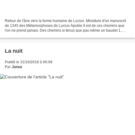
Retour de l'âne vers la forme humaine de Lucius. Miniature d'un manuscrit
de 1345 des Métamorphoses de Lucius Apulée Il est de ces chemins que
l'on ne prend jamais. Des chemins si ténus que pas même un baudet 1,
aussi têtu qu'il soit, n'y mettrait ses...
La nuit
Publié le 31/10/2018 à 00:08
Par
Janus