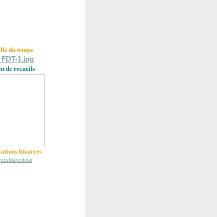
ille du
temps
on de recueils
cations bizarres