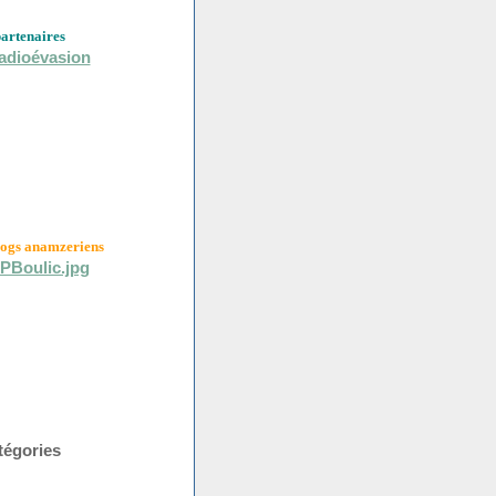
partenaires
logs anamzeriens
tégories