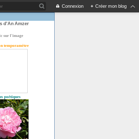
Connexion
+
Créer mon blog
rs d'An Amzer
ic sur l'image
son temporamètre
eux poétiques