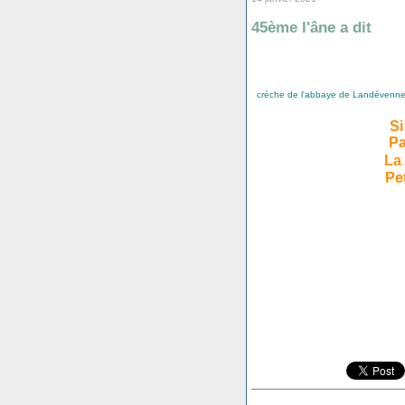
45ème l'âne a dit
crèche de l'abbaye de Landévennec 
Si
Pa
La 
Pet