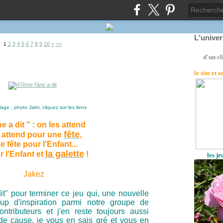
L'unive
2
3
4
5
6
7
8
9
10
>
>>
1
d'un cl
le site
et 
age , photo Jalm, cliquez sur les liens
e a dit " : on les attend
fête
 attend pour une
,
e fête pour l'Enfant...
la galette
r l'Enfant et
!
les j
Jakez
 dit" pour terminer ce jeu qui, une nouvelle
oup d'inspiration parmi notre groupe de
ontributeurs et j'en reste toujours aussi
t de cause, je vous en sais gré et vous en