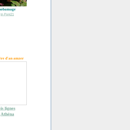
hobamage
ère d'an amzer
is lignes