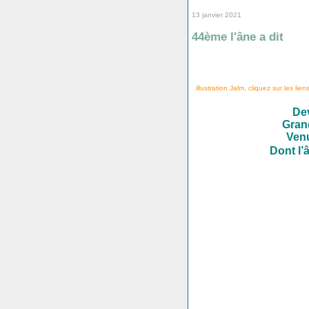
13 janvier 2021
44ème l'âne a dit
illustration Jalm, cliquez sur les lien
Dev
Grand
Venu
Dont l’â