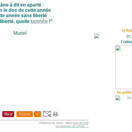
'âne à dit en aparté :
n le dos de cette année
te année sans liberté
tannée
liberté, quelle
!"
la feu
Muriel
l'éditi
les publi
Repost
0
lune en exil
Published by Janus
-
dans
commenter cet article
…