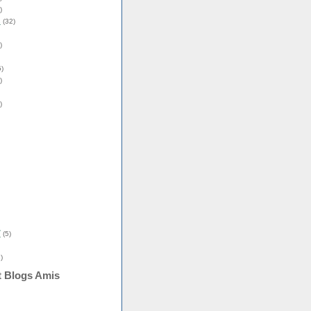
)
s
(32)
)
)
)
)
î
(5)
)
t Blogs Amis