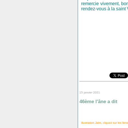
remercie vivement, bo
rendez-vous à la saint 
15 janvier 2021
46ème l'âne a dit
illustration Jalm, cliquez sur les lien