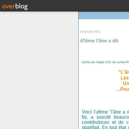
16 janvier 2021
47ème l'âne a dit
crèche de l'église N.D. de Larmor-Pl
"L'ân
Les
Un
...Pou
Voici l'ultime "l'âne a
foi, a suscité beauc
contributrices et de c
stupéfait. En tout éta