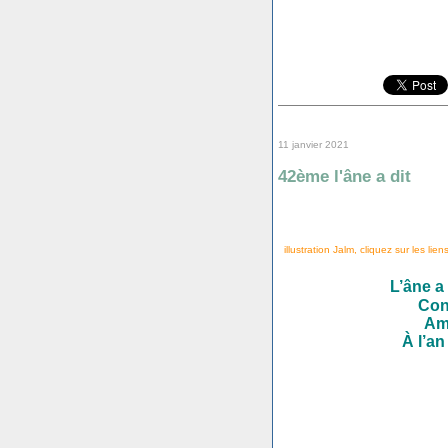
11 janvier 2021
42ème l'âne a dit
illustration Jalm, cliquez sur les lien
L’âne a 
Con
Ami
À l’an