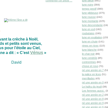
lune bleue
commenter cet article
…
(481)
lune noire
(384)
temps-pestif
(380)
lune gibbeuse
(375)
lune rousse
(242)
lune montante
(225)
lune descendante
(192
lune en exil
(182)
s
roubaïates
(180)
lune en exaltation
(155
ant la crèche à Noël,
lune en chute
(141)
s et petits sont venus,
rimes en rives
(110)
s pour l’étoile au Ciel,
lune blanche
(100)
Vénus
ne a dit : « C’est
»
le chat noir
(89)
lune cendrée
(85)
David
contrerimes
(82)
chose et rose
(70)
né une année en 7
(53
la palice en lices
(51)
merrillades
(43)
né une année en 0
(43
Le haïku du jeudi
(38)
Les femmes aussi..
(3
né une année en 2
(35
né une année en 8
(35
né une année en 9
(35
né une année en 6
(34