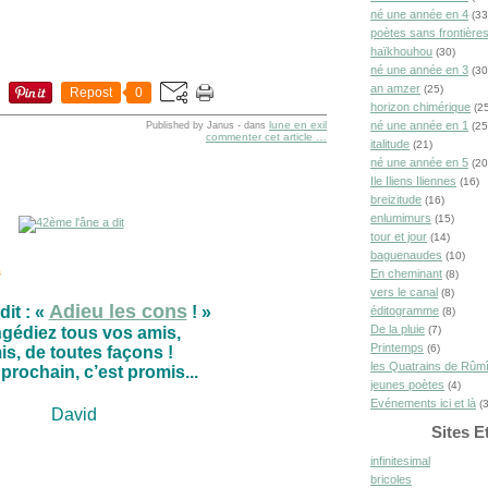
né une année en 4
(33
poètes sans frontière
haïkhouhou
(30)
né une année en 3
(30
an amzer
(25)
Repost
0
horizon chimérique
(25
lune en exil
né une année en 1
Published by Janus
-
dans
(25
commenter cet article
…
italitude
(21)
né une année en 5
(20
Ile Iliens Iliennes
(16)
breizitude
(16)
enlumimurs
(15)
tour et jour
(14)
baguenaudes
(10)
s
En cheminant
(8)
vers le canal
(8)
Adieu les cons
dit : «
! »
éditogramme
(8)
De la pluie
(7)
gédiez tous vos amis,
Printemps
(6)
s, de toutes façons !
les Quatrains de Rûm
 prochain, c’est promis...
jeunes poètes
(4)
Evénements ici et là
(3
David
Sites E
infinitesimal
bricoles