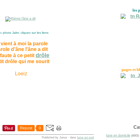
les 
photo Jalm, cliquez sur les liens
 vient à moi la parole
role d'âne l'âne a dit
drôle
faute à ce petit
it drôle qui me sourit
pages et b
Loeiz
Ca
Repost
0
lune en domicile
(493)
lune en exil
Published by Janus
-
dans