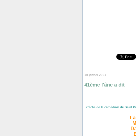
10 janvier 2021
41ème l'âne a dit
crèche de la cathédrale de Saint Po
La
M
Da
E