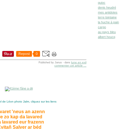
quioc
denis heudré
mes antidotes
terre lointaine
la huche à pain
cargo
au pays bleu
albert houcq
Repost
0
lune en exil
Published by Janus
-
dans
commenter cet article
…
l de Léon photo Jalm, cliquez sur les liens
varet 'neus an azenn
e zo kap da lavared
 lavared eur frazenn
vitañ Salver ar béd