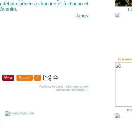
n début d'année à chacune et à chacun et
Valentin.
l'
Janus
le trouv
Repost
0
lune en exil
Published by Janus
-
dans
commenter cet article
…
tro
s