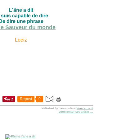
L'âne a dit
 suis capable de dire
De dire une phrase
le Sauveur du monde
Loeiz
Repost
0
lune en exil
Published by Janus
-
dans
commenter cet article
…