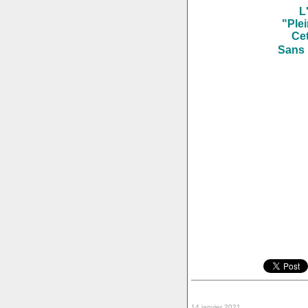
L
"Plei
Cet
Sans 
14 janvier 2021