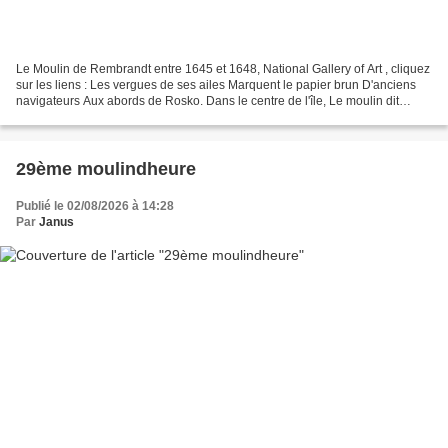
Le Moulin de Rembrandt entre 1645 et 1648, National Gallery of Art , cliquez
sur les liens : Les vergues de ses ailes Marquent le papier brun D'anciens
navigateurs Aux abords de Rosko. Dans le centre de l'île, Le moulin dit
Robin A décompté les heures...
29ème moulindheure
Publié le 02/08/2026 à 14:28
Par
Janus