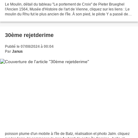
Le Moulin, détail du tableau "Le portement de Croix" de Pieter Brueghel
l'Ancien 1564, Musée d'Histoire de l'art de Vienne, cliquez sur les liens : Le
moulin du Rhu fut le plus ancien de l'île. À son pied, le pilote Y a passé des
heures, Au côté des blagueurs,...
30ème rejetderime
Publié le 07/08/2024 à 00:04
Par
Janus
poisson plume d'un mobile à l'île de Batz, réalisation et photo Jalm. cliquez