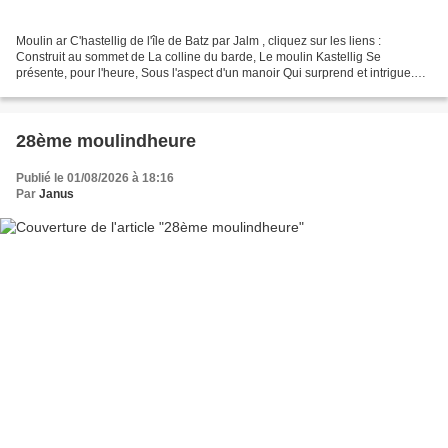
Moulin ar C'hastellig de l'île de Batz par Jalm , cliquez sur les liens :
Construit au sommet de La colline du barde, Le moulin Kastellig Se
présente, pour l'heure, Sous l'aspect d'un manoir Qui surprend et intrigue.
Quels grains de vie moulus Sous sa...
28ème moulindheure
Publié le 01/08/2026 à 18:16
Par
Janus