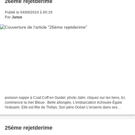
26ème rejetderime
Publié le 04/08/2024 à 00:19
Par
Janus
poisson nappe à Coat Coff en Guidel, photo Jalm. cliquez sur les liens, Ici,
commence la mer Bleue . Belle allongée, L'embarcation échouée Égaie
l'estuaire. Elle est fille de Thétys, Son père Océan L'enserre dans ses
courants Où vogue Doris. de Jean-Luc...
25ème rejetderime