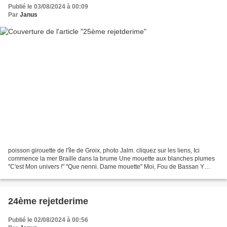
Publié le 03/08/2024 à 00:09
Par
Janus
poisson girouette de l'île de Groix, photo Jalm. cliquez sur les liens, Ici
commence la mer Braille dans la brume Une mouette aux blanches plumes
"C'est Mon univers !" "Que nenni. Dame mouette" Moi, Fou de Bassan Y
pond depuis fort longtemps Saperlipopette...
24ème rejetderime
Publié le 02/08/2024 à 00:56