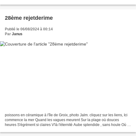
D’Éole chef de Borée Dominique
28ème rejetderime
Publié le 06/08/2024 à 00:14
Par
Janus
poissons en céramique à l'île de Groix, photo Jalm. cliquez sur les liens, Ici
commence la mer Quand les vagues meurent Sur la plage où douces
heures S'égrènent si claires V'là l'éternité Aube splendide , sans houle Où la
mer roucoule Tout n'est que calme...