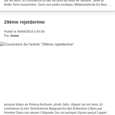
sur les liens, Ici commence la mer Au bord de notre île Sereine , belle et
fertile Terre maraichère. Dans son jardin exotique, Métamorphosé En fleur ,
se cache un Protée, Poète...
29ème rejetderime
Publié le 06/08/2024 à 00:50
Par
Janus
poisson tuteur au Relecq-Kerhuon, photo Jalm. cliquez sur les liens, Ici
commence la mer Tyrrhénienne Baignant les Iles Éoliennes Citées par
Homère Dans son œuvre l’Odyssée Sur cet archipel Ulysse perçut l’appel