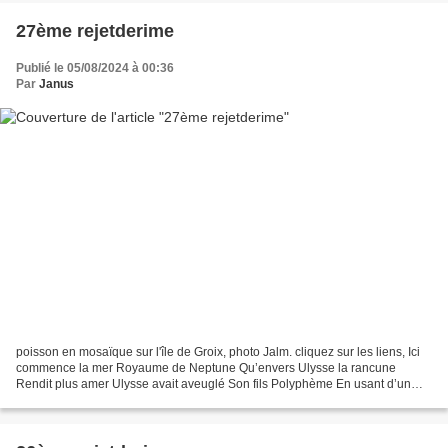
27ème rejetderime
Publié le 05/08/2024 à 00:36
Par
Janus
poisson en mosaïque sur l'île de Groix, photo Jalm. cliquez sur les liens, Ici
commence la mer Royaume de Neptune Qu’envers Ulysse la rancune
Rendit plus amer Ulysse avait aveuglé Son fils Polyphème En usant d’un
stratagème Ire de la Déité Dominique