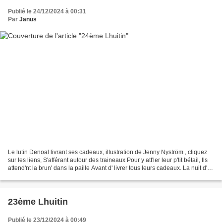
Publié le 24/12/2024 à 00:31
Par
Janus
Le lutin Denoal livrant ses cadeaux, illustration de Jenny Nyström , cliquez
sur les liens, S'afférant autour des traineaux Pour y att'ler leur p'tit bétail, Ils
attend'nt la brun' dans la paille Avant d' livrer tous leurs cadeaux. La nuit d'
Noël des...
23ème Lhuitin
Publié le 23/12/2024 à 00:49