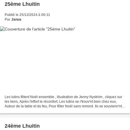
25ème Lhuitin
Publié le 25/12/2024 à 00:11
Par
Janus
Les lutins fêtent Noël ensemble , illustration de Jenny Nyström , cliquez sur
les liens, Après l'effort le réconfort, Les lutins se r'trouv'nt bien chez eux,
Autour de la table et du feu, Pour fêter Noël sans remord. Ils se souvienn'nt
d'avoir couvert,...
24ème Lhuitin