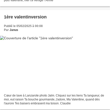
puis Valentine, nier ce vertige ! Annie
1ère valentinversion
Publié le 05/02/2025 à 00:08
Par
Janus
Cœur de lave à Lanzarote photo Jalm. Cliquez sur les liens Ta langueur, de
moi, eut raison Ta bouche gourmande, j'adore, Ma Valentine, quand dès
l'aurore Tes baisers embrasent ma toison. Claudie