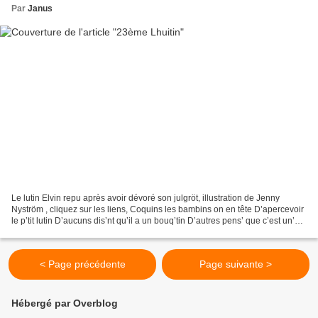
Par
Janus
Le lutin Elvin repu après avoir dévoré son julgröt, illustration de Jenny
Nyström , cliquez sur les liens, Coquins les bambins on en tête D’apercevoir
le p’tit lutin D’aucuns dis’nt qu’il a un bouq’tin D’autres pens’ que c’est un’
charrette Mais il est...
< Page précédente
Page suivante >
Hébergé par Overblog