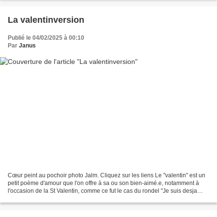
La valentinversion
Publié le 04/02/2025 à 00:10
Par
Janus
Cœur peint au pochoir photo Jalm. Cliquez sur les liens Le "valentin" est un
petit poème d'amour que l'on offre à sa ou son bien-aimé.e, notamment à
l'occasion de la St Valentin, comme ce fut le cas du rondel "Je suis desja
d'amours tanné" de Charles...