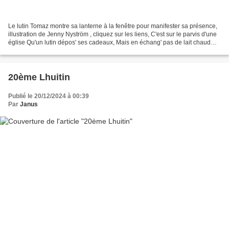
Le lutin Tomaz montre sa lanterne à la fenêtre pour manifester sa présence,
illustration de Jenny Nyström , cliquez sur les liens, C'est sur le parvis d'une
église Qu'un lutin dépos' ses cadeaux, Mais en échang' pas de lait chaud
Juste un regard qui s'autorise....
20ème Lhuitin
Publié le 20/12/2024 à 00:39
Par
Janus