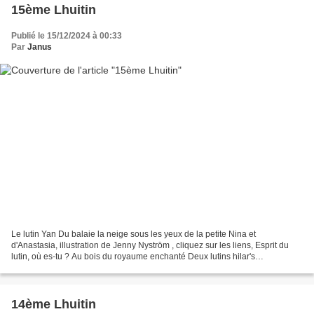
15ème Lhuitin
Publié le 15/12/2024 à 00:33
Par
Janus
Le lutin Yan Du balaie la neige sous les yeux de la petite Nina et
d'Anastasia, illustration de Jenny Nyström , cliquez sur les liens, Esprit du
lutin, où es-tu ? Au bois du royaume enchanté Deux lutins hilar's
confondaient Le jour et la nuit, à l'affût...
14ème Lhuitin