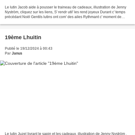
Le lutin Jacob aide à pousser le traineau de cadeaux, illustration de Jenny
Nyström, cliquez sur les liens, S' rendr util' les rend joyeux Durant c' temps
précédant Noël Gentils lutins ont com' des ailes Rythmant c' moment de
merveilleux. L'égaient l'...
19ème Lhuitin
Publié le 19/12/2024 à 00:43
Par
Janus
Le lutin Juzel livrant le sapin et les cadeaux, illustration de Jenny Nyström ,