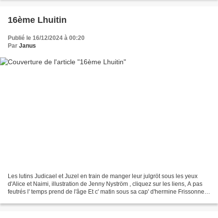
16ème Lhuitin
Publié le 16/12/2024 à 00:20
Par
Janus
Les lutins Judicael et Juzel en train de manger leur julgröt sous les yeux
d'Alice et Naimi, illustration de Jenny Nyström , cliquez sur les liens, A pas
feutrés l' temps prend de l'âge Et c' matin sous sa cap' d'hermine Frissonne
dès l' son des mâtines...