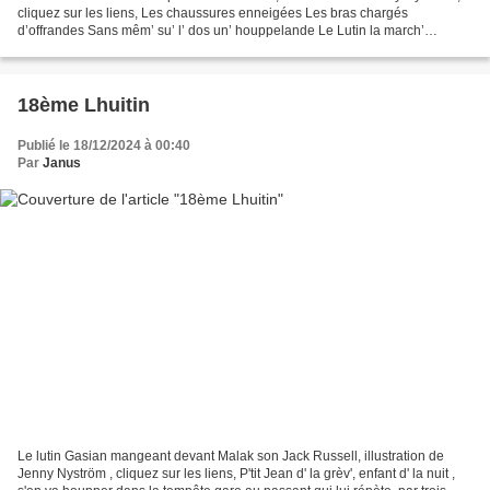
cliquez sur les liens, Les chaussures enneigées Les bras chargés
d’offrandes Sans mêm’ su’ l’ dos un’ houppelande Le Lutin la march’
dégagée Guidé par un croissant de lune...
18ème Lhuitin
Publié le 18/12/2024 à 00:40
Par
Janus
Le lutin Gasian mangeant devant Malak son Jack Russell, illustration de
Jenny Nyström , cliquez sur les liens, P'tit Jean d' la grèv', enfant d' la nuit ,