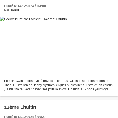
Publié le 14/12/2024 à 04:08
Par
Janus
Le lutin Gwinier observe, à travers le carreau, Ottilia et ses filles Begga et
Théa, illustration de Jenny Nyström, cliquez sur les liens, Entre chien et loup
, la nuit noire S'étal' devant les p'tits loupiots, Un lutin, aux bons yeux loyaux,
Boit son...
13ème Lhuitin
Publié le 13/12/2024 à 00:27