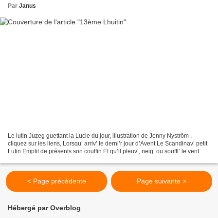
Par
Janus
Le lutin Juzeg guettant la Lucie du jour, illustration de Jenny Nyström ,
cliquez sur les liens, Lorsqu’ arriv’ le derni’r jour d’Avent Le Scandinav’ petit
Lutin Emplit de présents son couffin Et qu’il pleuv’, neig’ ou souffl’ le vent
Devant chaque maison...
< Page précédente
Page suivante >
Hébergé par Overblog