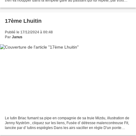
s'en va houpper dans la tempête gare au passant qui lui répète, par trois
fois, son sinistre cri....
17ème Lhuitin
Publié le 17/12/2024 à 00:48
Par
Janus
Le lutin Briac fumant sa pipe en compagnie de sa truie Mizdu, illustration de
Jenny Nyström , cliquez sur les liens, Fusée d' détresse malencontreuse Fit,
lancée par d' lutins espiègles Dans les airs vaciller en règle D'un ponte
aérien, la dent creuse....