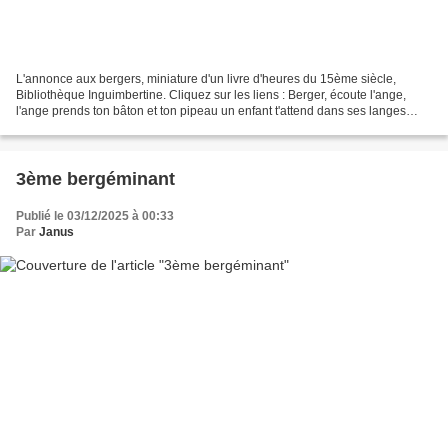
L'annonce aux bergers, miniature d'un livre d'heures du 15ème siècle,
Bibliothèque Inguimbertine. Cliquez sur les liens : Berger, écoute l'ange,
l'ange prends ton bâton et ton pipeau un enfant t'attend dans ses langes
joue, joue pipeau pour son repos...
3ème bergéminant
Publié le 03/12/2025 à 00:33
Par
Janus