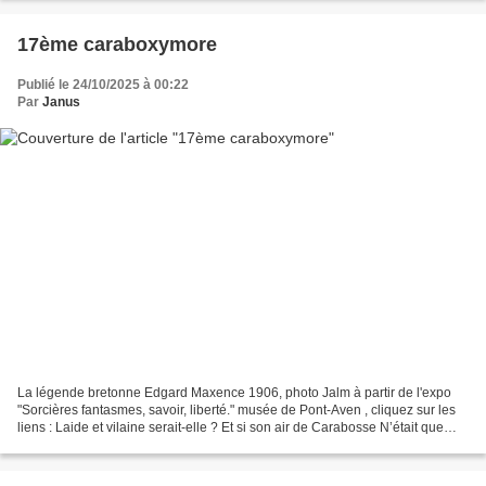
17ème caraboxymore
Publié le 24/10/2025 à 00:22
Par
Janus
La légende bretonne Edgard Maxence 1906, photo Jalm à partir de l'expo
"Sorcières fantasmes, savoir, liberté." musée de Pont-Aven , cliquez sur les
liens : Laide et vilaine serait-elle ? Et si son air de Carabosse N’était que
marque du duel D’une âme...