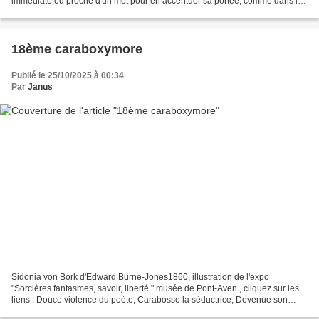
immédiate ou proche d'un mot pour en accentuer sa portée, comme dans les
deux premiers vers, du rondeau...
18ème caraboxymore
Publié le 25/10/2025 à 00:34
Par
Janus
Sidonia von Bork d'Edward Burne-Jones1860, illustration de l'expo
"Sorcières fantasmes, savoir, liberté." musée de Pont-Aven , cliquez sur les
liens : Douce violence du poète, Carabosse la séductrice, Devenue son
idole , est prête À recevoir le sacrifice...