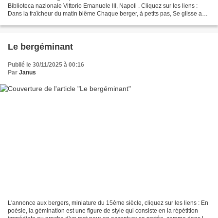
Biblioteca nazionale Vittorio Emanuele III, Napoli . Cliquez sur les liens :
Dans la fraîcheur du matin blême Chaque berger, à petits pas, Se glisse au
chaud, plaisir suprême Alléluia...
Le bergéminant
Publié le 30/11/2025 à 00:16
Par
Janus
L'annonce aux bergers, miniature du 15ème siècle, cliquez sur les liens : En
poésie, la gémination est une figure de style qui consiste en la répétition