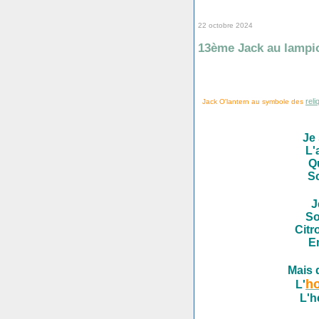
22 octobre 2024
13ème Jack au lampi
reli
Jack O'lantern au symbole des
Je
L'
Q
Sc
J
So
Citr
E
Mais 
ho
L'
L'h