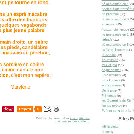
soupe tourne en rond
né une année en 4
(33
poètes sans frontière
ns un esprit macabre
haïkhouhou
(30)
ck offre des bonbons
né une année en 3
(30
quelques vagabonds
an amzer
(25)
horizon chimérique
e plus jeune palabre
(25
né une année en 1
(25
italitude
(21)
main droite, un sabre
né une année en 5
(20
ses pieds, candélabre
Ile Iliens Iliennes
(16)
l mauvais au perchoir,
breizitude
(16)
enlumimurs
(15)
a sorcière en colère
tour et jour
(14)
ulmine dans le noir
baguenaudes
(10)
ion, c'est mon repère !
En cheminant
(8)
vers le canal
(8)
éditogramme
(8)
Marylène
De la pluie
(7)
Printemps
(6)
les Quatrains de Rûm
jeunes poètes
(4)
Repost
0
Evénements ici et là
(3
Sites E
lune gibbeuse
Published by Janus
-
dans
commenter cet article
…
infinitesimal
bricoles