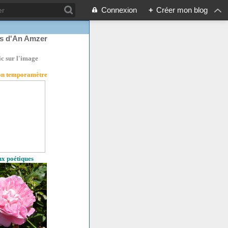
Connexion
+
Créer mon blog
rs d'An Amzer
ic sur l'image
son temporamètre
eux poétiques