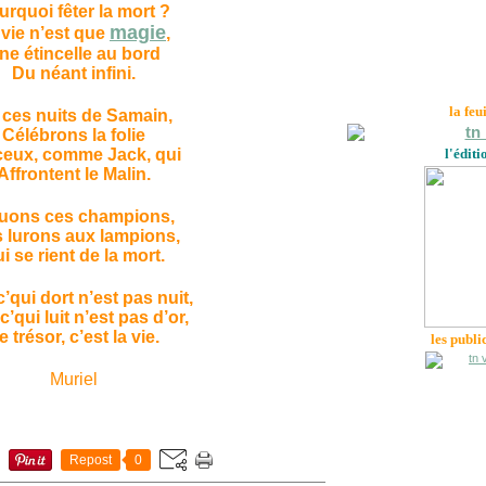
urquoi fêter la mort ?
magie
 vie n’est que
,
ne étincelle au bord
Du néant infini.
la feu
 ces nuits de Samain,
Célébrons la folie
ceux, comme Jack, qui
l'éditi
Affrontent le Malin.
uons ces champions,
s lurons aux lampions,
i se rient de la mort.
c’qui dort n’est pas nuit,
c’qui luit n’est pas d’or,
e trésor, c’est la vie.
les publi
Muriel
Repost
0