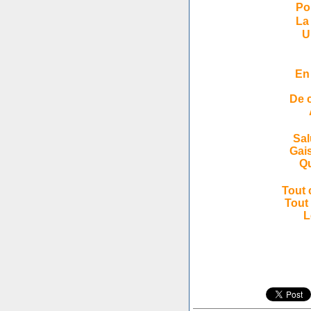
Po
La
U
En
De 
Sal
Gai
Qu
Tout 
Tout 
L