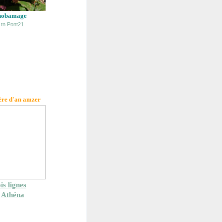
hobamage
ère d'an amzer
is lignes