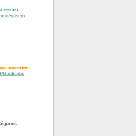
partenaires
logs anamzeriens
tégories