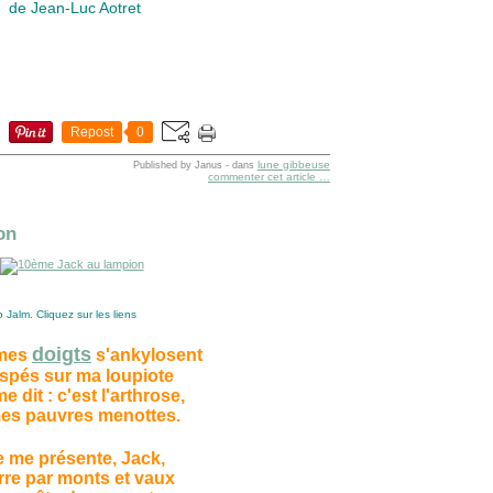
de Jean-Luc Aotret
Repost
0
lune gibbeuse
Published by Janus
-
dans
commenter cet article
…
on
 Jalm. Cliquez sur les liens
doigts
mes
s'ankylosent
ispés sur ma loupiote
e dit : c'est l'arthrose,
es pauvres menottes.
e me présente, Jack,
rre par monts et vaux