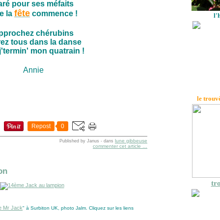
aré pour ses méfaits
fête
e la
commence !
l'
pprochez chérubins
rez tous dans la danse
j'termin' mon quatrain !
Annie
le trouv
Repost
0
lune gibbeuse
Published by Janus
-
dans
commenter cet article
…
on
tro
de Mr Jack
" à Surbiton UK, photo Jalm. Cliquez sur les liens