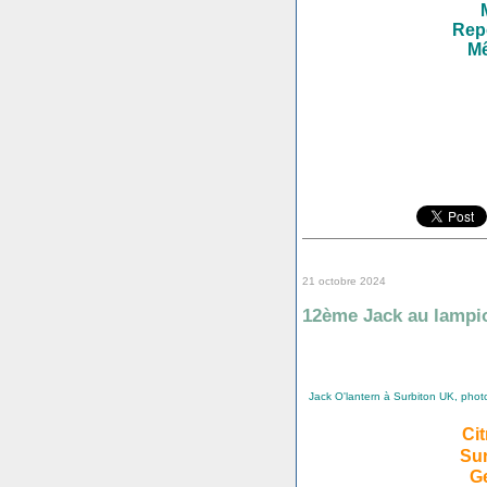
Repo
Mê
21 octobre 2024
12ème Jack au lampi
Jack O'lantern à Surbiton UK, photo
Cit
Sur
G