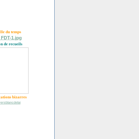
ille du
temps
on de recueils
cations bizarres