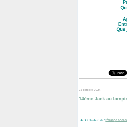
P
Qu
A
Ent
Que 
23 octobre 2024
14ème Jack au lampi
l'étrange noël 
Jack O'lantern de "