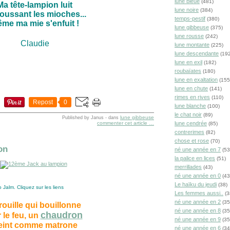
lune bleue
(481)
Ma tête-lampion luit
lune noire
(384)
ussant les mioches...
temps-pestif
(380)
me ma mie s'enfuit !
lune gibbeuse
(375)
lune rousse
(242)
Claudie
lune montante
(225)
lune descendante
(192
lune en exil
(182)
roubaïates
(180)
lune en exaltation
(155
lune en chute
(141)
rimes en rives
(110)
Repost
0
lune blanche
(100)
le chat noir
(89)
lune gibbeuse
Published by Janus
-
dans
commenter cet article
…
lune cendrée
(85)
contrerimes
(82)
chose et rose
(70)
on
né une année en 7
(53
la palice en lices
(51)
merrillades
(43)
né une année en 0
(43
Le haïku du jeudi
(38)
 Jalm. Cliquez sur les liens
Les femmes aussi..
(3
né une année en 2
(35
rouille qui bouillonne
né une année en 8
(35
chaudron
 le feu, un
né une année en 9
(35
eint comme matrone
né une année en 6
(34