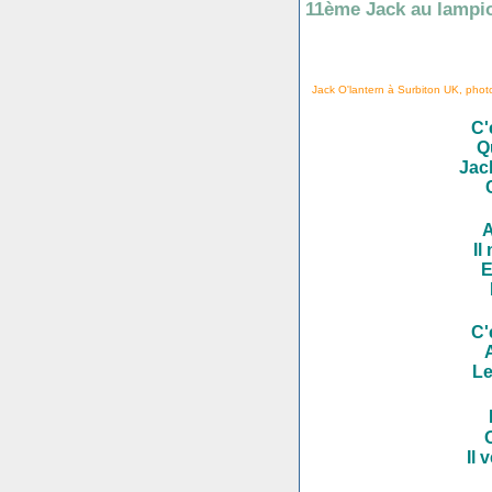
11ème Jack au lampi
Jack O'lantern à Surbiton UK, photo
C'
Qu
Jac
A
Il
E
C'
A
Le
Il 