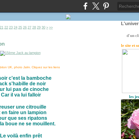
L'unive
40
50
60
70
80
90
100
200
300
400
21
22
23
24
25
26
27
28
29
30
>
>>
d'un cl
on
le site
et 
iton UK, photo Jalm. Cliquez sur les liens
soir c'est la bamboche
ack s'habille de noir
ur lui pas de cinoche
Car il va lui falloir
les j
reuser une citrouille
 en faire un lampion
ur que ses ripatons
la boue ne se mouillent.
Le voilà enfin prêt