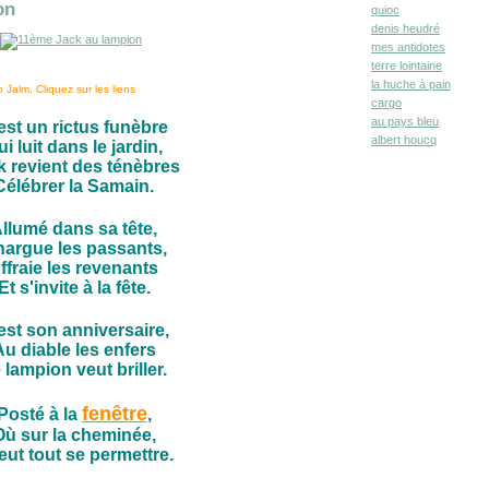
on
quioc
denis heudré
mes antidotes
terre lointaine
la huche à pain
 Jalm. Cliquez sur les liens
cargo
au pays bleu
est un rictus funèbre
albert houcq
i luit dans le jardin,
k revient des ténèbres
Célébrer la Samain.
llumé dans sa tête,
 nargue les passants,
ffraie les revenants
Et s'invite à la fête.
est son anniversaire,
u diable les enfers
 lampion veut briller.
fenêtre
Posté à la
,
Où sur la cheminée,
veut tout se permettre.