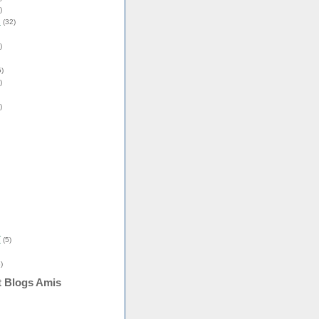
)
s
(32)
)
)
)
)
î
(5)
)
t Blogs Amis