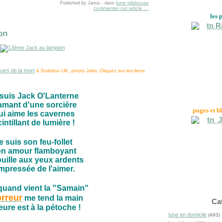
lune gibbeuse
Published by Janus
-
dans
commenter cet article
…
les 
on
ques de la mort
à Surbiton UK, photo Jalm. Cliquez sur les liens
 suis Jack O'Lanterne
amant d'une sorcière
pages et b
ui aime les cavernes
intillant de lumière !
e suis son feu-follet
n amour flamboyant
ouille aux yeux ardents
mpressée de l'aimer.
quand vient la "Samain"
rreur
me tend la main
Ca
eure est à la pétoche !
lune en domicile
(493)