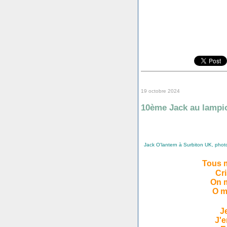
19 octobre 2024
10ème Jack au lampi
Jack O'lantern à Surbiton UK, photo
Tous 
Cr
On m
O m
J
J'e