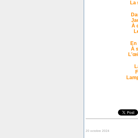
La 
Da
Ja
À 
L
En 
À 
L'œi
L
F
Lamp
20 octobre 2024