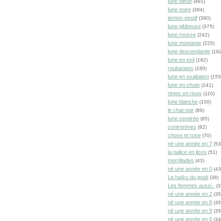
lune bleue
(481)
lune noire
(384)
temps-pestif
(380)
lune gibbeuse
(375)
lune rousse
(242)
lune montante
(225)
lune descendante
(192
lune en exil
(182)
roubaïates
(180)
lune en exaltation
(155
lune en chute
(141)
rimes en rives
(110)
lune blanche
(100)
le chat noir
(89)
lune cendrée
(85)
contrerimes
(82)
chose et rose
(70)
né une année en 7
(53
la palice en lices
(51)
merrillades
(43)
né une année en 0
(43
Le haïku du jeudi
(38)
Les femmes aussi..
(3
né une année en 2
(35
né une année en 8
(35
né une année en 9
(35
né une année en 6
(34