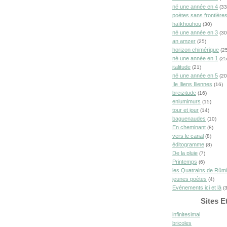
né une année en 4
(33
poètes sans frontière
haïkhouhou
(30)
né une année en 3
(30
an amzer
(25)
horizon chimérique
(25
né une année en 1
(25
italitude
(21)
né une année en 5
(20
Ile Iliens Iliennes
(16)
breizitude
(16)
enlumimurs
(15)
tour et jour
(14)
baguenaudes
(10)
En cheminant
(8)
vers le canal
(8)
éditogramme
(8)
De la pluie
(7)
Printemps
(6)
les Quatrains de Rûm
jeunes poètes
(4)
Evénements ici et là
(3
Sites E
infinitesimal
bricoles