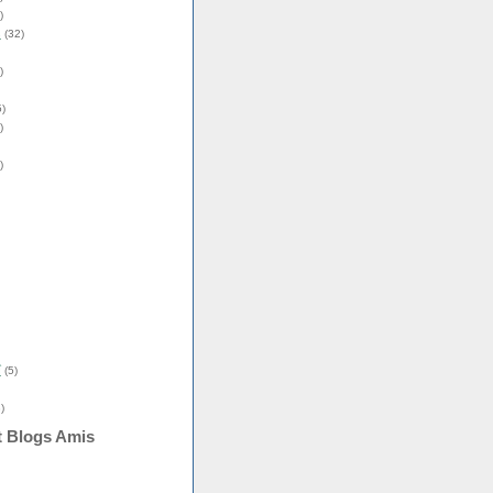
)
s
(32)
)
)
)
)
î
(5)
)
t Blogs Amis