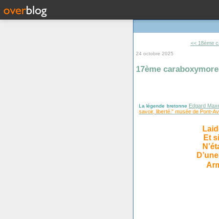
<< 18ème c
24 octobre 2025
17ème caraboxymore
Edgard Max
La légende bretonne
savoir, liberté." musée de Pont-A
Laide
Et s
N’ét
D’une
Ar