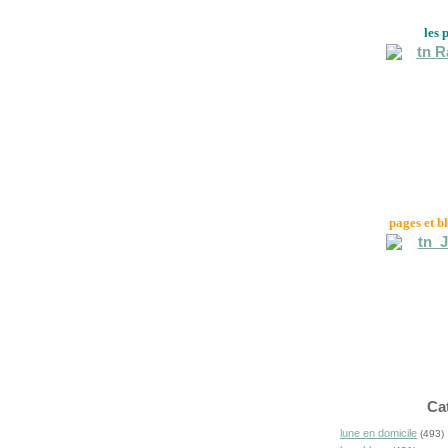
les 
pages et b
Ca
lune en domicile
(493)