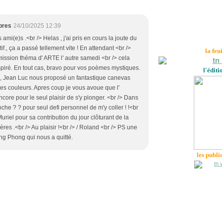
pres
24/10/2025 12:39
 ami(e)s .<br /> Helas , j'ai pris en cours la joute du
., ça a passé tellement vite ! En attendant <br />
la feu
émission théma d' ARTE l' autre samedi <br /> cela
spiré. En tout cas, bravo pour vos poèmes mystiques.
l'éditi
 Jean Luc nous proposé un fantastique canevas
lles couleurs. Apres coup je vous avoue que l'
encore pour le seul plaisir de s'y plonger. <br /> Dans
he ? ? pour seul defi personnel de m'y coller ! !<br
riel pour sa contribution du jour clôturant de la
res .<br /> Au plaisir !<br /> / Roland <br /> PS une
 Phong qui nous a quitté.
les publi