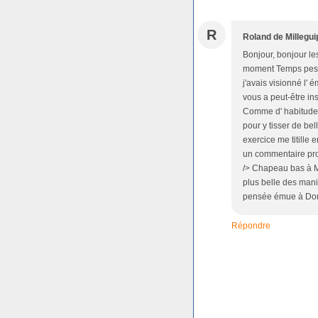
R
Roland de Millegui
Bonjour, bonjour les
moment Temps pestif
j'avais visionné l' 
vous a peut-être in
Comme d' habitude,
pour y tisser de be
exercice me titille 
un commentaire proc
/> Chapeau bas à Mu
plus belle des maniè
pensée émue à Dong
Répondre