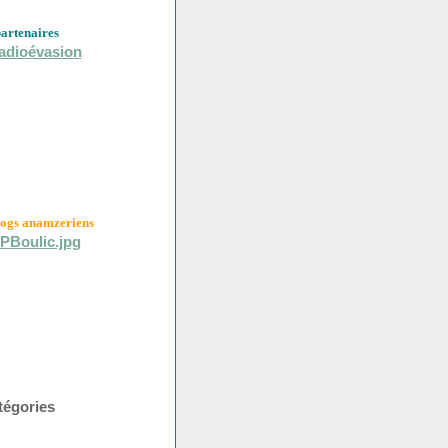
partenaires
logs anamzeriens
tégories