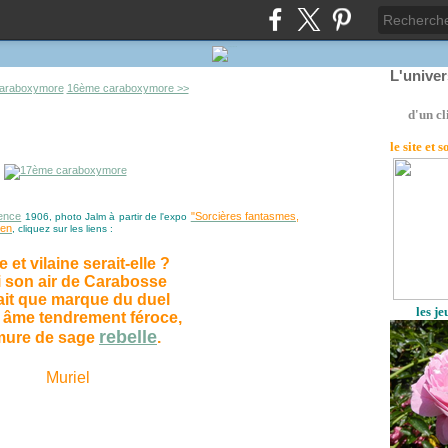
L'unive
araboxymore
16ème caraboxymore >>
d'un cl
le site
et 
ence
"Sorcières fantasmes,
1906, photo Jalm à partir de l'expo
ven
, cliquez sur les liens :
 et vilaine serait-elle ?
i son air de Carabosse
ait que marque du duel
les j
 âme tendrement féroce,
rebelle
mure de sage
.
Muriel