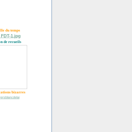
ille du
temps
on de recueils
cations bizarres