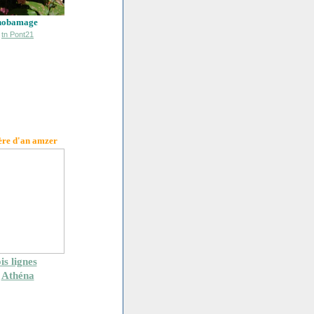
hobamage
ère d'an amzer
is lignes