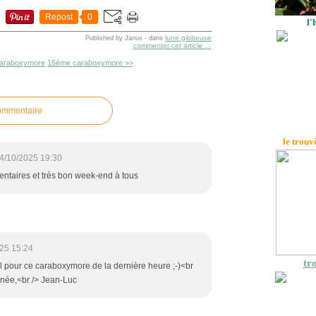
Repost
0
l'
lune gibbeuse
Published by Janus
-
dans
commenter cet article
…
araboxymore
16ème caraboxymore >>
commentaire
le trouv
4/10/2025 19:30
ntaires et très bon week-end à tous
25 15:24
tro
l pour ce caraboxymore de la dernière heure ;-)<br
rnée,<br /> Jean-Luc