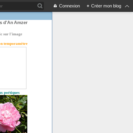
Connexion
+
Créer mon blog
rs d'An Amzer
ic sur l'image
son temporamètre
eux poétiques