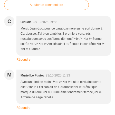
Ajouter un commentaire
C
Claudie
23/10/2025 19:58
Merci, Jean-Luc, pour ce caraboxymore sur le sort donné à
Carabosse. J'ai bien aimé les 3 premiers vers, très
nostalgiques avec ces "bons démons".<br /> <br /> Bonne
soirée.<br /> <br /> Amitiés ainsi qu'à toute la confrérie.<br />
<br /> Claudie
Répondre
M
Muriel Le Fustec
23/10/2025 11:33
Avec un pied en moins !<br /> <br /> Laide et vilaine serait-
elle ?<br /> Et si son air de Carabosse<br /> N’était que
marque du duel<br /> D’une âme tendrement féroce,<br />
Armure de sage rebelle.
Répondre