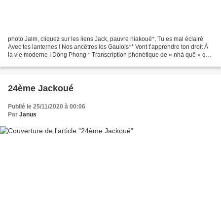
photo Jalm, cliquez sur les liens Jack, pauvre niakoué*, Tu es mal éclairé
Avec tes lanternes ! Nos ancêtres les Gaulois** Vont t’apprendre ton droit À
la vie moderne ! Dông Phong * Transcription phonétique de « nhà quê » qui
signifie « paysan inculte...
24ème Jackoué
Publié le 25/11/2020 à 00:06
Par
Janus