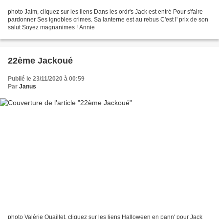
photo Jalm, cliquez sur les liens Dans les ordr's Jack est entré Pour s'faire
pardonner Ses ignobles crimes. Sa lanterne est au rebus C'est l' prix de son
salut Soyez magnanimes ! Annie
22ème Jackoué
Publié le 23/11/2020 à 00:59
Par
Janus
photo Valérie Quaillet, cliquez sur les liens Halloween en pann' pour Jack