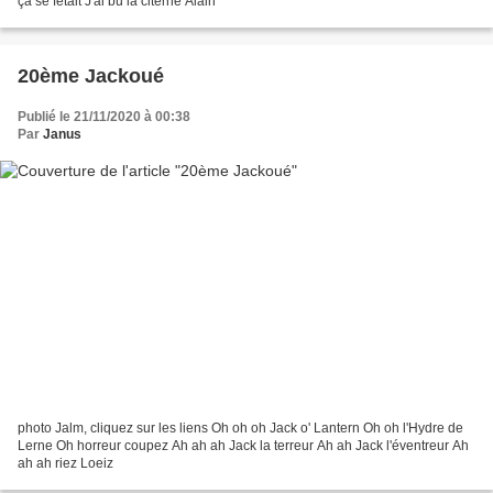
ça se fêtait J'ai bu la citerne Alain
20ème Jackoué
Publié le 21/11/2020 à 00:38
Par
Janus
photo Jalm, cliquez sur les liens Oh oh oh Jack o' Lantern Oh oh l'Hydre de
Lerne Oh horreur coupez Ah ah ah Jack la terreur Ah ah Jack l'éventreur Ah
ah ah riez Loeiz