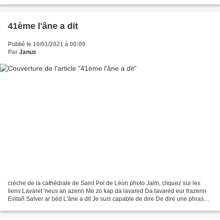
41ème l'âne a dit
Publié le 10/01/2021 à 00:09
Par
Janus
crèche de la cathédrale de Saint Pol de Léon photo Jalm, cliquez sur les
liens Lavaret 'neus an azenn Me zo kap da lavared Da lavared eur frazenn
Evitañ Salver ar béd L'âne a dit Je suis capable de dire De dire une phrase
Pour le Sauveur du monde Loe...