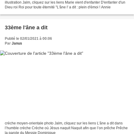
illustration Jalm, cliquez sur les liens Marie vient d'enfanter D'enfanter d'un
Dieu roi Roi pour toute éternité "L'âne l' a dit : plein d'émoi ! Annie
33ème l'âne a dit
Publié le 02/01/2021 à 00:06
Par
Janus
crèche moyen-orientale photo Jalm, cliquez sur les liens L’âne a dit dans
l’humble crèche Crèche où Jésus naquit Naquit afin que l’on prêche Prêche
la parole du Messie Dominique