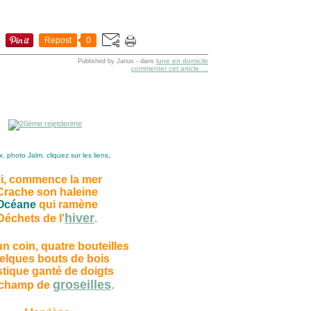
Repost
0
lune en domicile
Published by Janus
-
dans
commenter cet article
…
, photo Jalm. cliquez sur les liens,
ci, commence la mer
Crache son haleine
Océane
qui ramène
hiver
Déchets de l'
.
n coin, quatre bouteilles
elques bouts de bois
stique ganté de doigts
groseilles
champ de
.