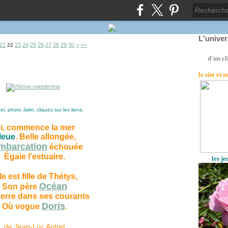
L'unive
40
50
60
70
80
90
100
200
300
400
21
23
24
25
26
27
28
29
30
>
>>
22
d'un cl
le site
et 
, photo Jalm. cliquez sur les liens,
ci, commence la mer
leue
. Belle allongée,
mbarcation
échouée
Égaie l'estuaire.
les j
le est fille de Thétys,
Océan
Son père
erre dans ses courants
Doris
Où vogue
.
de Jean-Luc Aotret