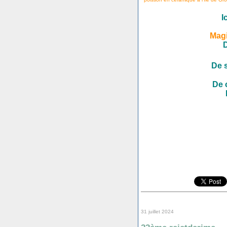
I
Mag
De 
De 
31 juillet 2024