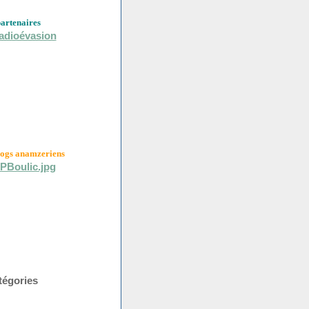
partenaires
logs anamzeriens
tégories