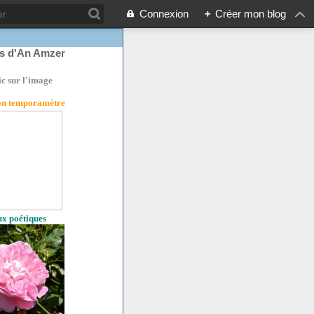
Connexion
+
Créer mon blog
rs d'An Amzer
ic sur l'image
son temporamètre
eux poétiques