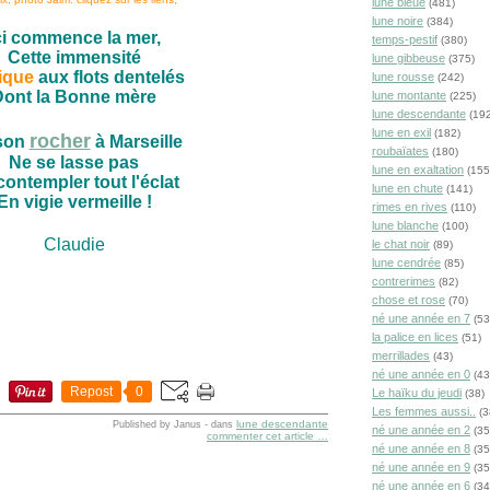
lune bleue
(481)
lune noire
(384)
ci commence la mer,
temps-pestif
(380)
Cette immensité
lune gibbeuse
(375)
ique
aux flots dentelés
lune rousse
(242)
Dont la Bonne mère
lune montante
(225)
lune descendante
(192
lune en exil
(182)
rocher
son
à Marseille
roubaïates
(180)
Ne se lasse pas
lune en exaltation
(155
contempler tout l'éclat
lune en chute
(141)
En vigie vermeille !
rimes en rives
(110)
lune blanche
(100)
Claudie
le chat noir
(89)
lune cendrée
(85)
contrerimes
(82)
chose et rose
(70)
né une année en 7
(53
la palice en lices
(51)
merrillades
(43)
né une année en 0
(43
Repost
0
Le haïku du jeudi
(38)
Les femmes aussi..
(3
lune descendante
Published by Janus
-
dans
né une année en 2
(35
commenter cet article
…
né une année en 8
(35
né une année en 9
(35
né une année en 6
(34