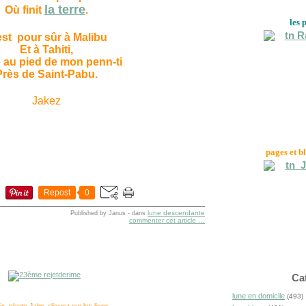
la terre
Où finit
.
les 
est pour sûr à Malibu
Et à Tahiti,
au pied de mon penn-ti
Près de Saint-Pabu.
Jakez
pages et b
Repost
0
lune descendante
Published by Janus
-
dans
commenter cet article
…
Ca
lune en domicile
(493)
x, photo Jalm. cliquez sur les liens,