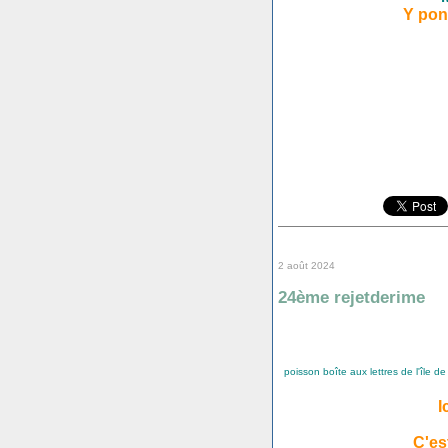
Y po
2 août 2024
24ème rejetderime
poisson boîte aux lettres de l'île de
I
C'es