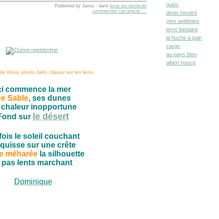
quioc
lune en domicile
Published by Janus
-
dans
commenter cet article
…
denis heudré
mes antidotes
terre lointaine
la huche à pain
cargo
au pays bleu
albert houcq
de Groix, photo Jalm. cliquez sur les liens,
ci commence la mer
e Sable
, ses dunes
 chaleur inopportune
le désert
Fond sur
fois le soleil couchant
quisse sur une crête
e méharée
la silhouette
 pas lents marchant
Dominique