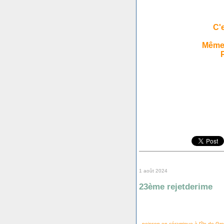
C'
Même 
1 août 2024
23ème rejetderime
poisson en céramique à l'île de Groi