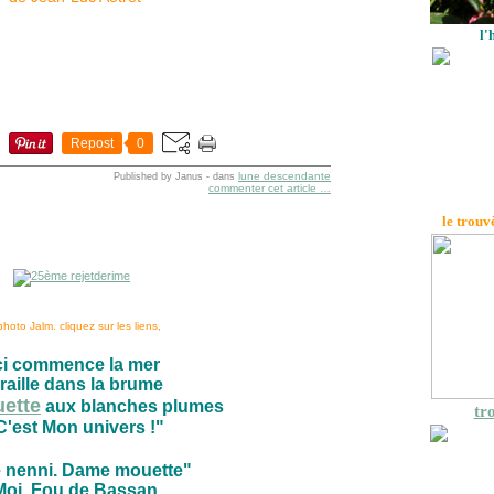
l'
Repost
0
lune descendante
Published by Janus
-
dans
commenter cet article
…
le trouv
photo Jalm. cliquez sur les liens,
ci commence la mer
raille dans la brume
ette
aux blanches plumes
tro
C'est Mon univers !"
 nenni. Dame mouette"
Moi, Fou de Bassan