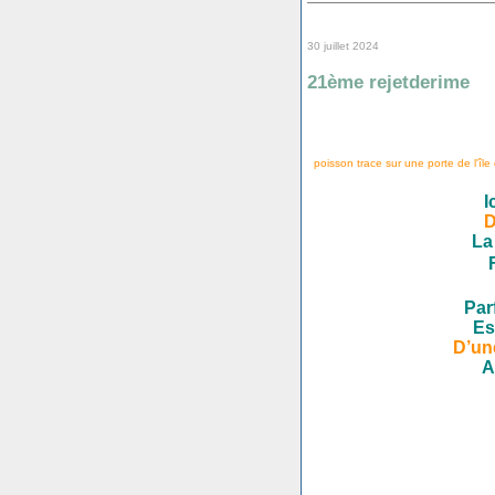
30 juillet 2024
21ème rejetderime
poisson trace sur une porte de l'île 
I
D
La
Par
Es
D’un
A