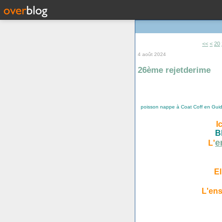
10
<<
<
20
4 août 2024
26ème rejetderime
poisson nappe à Coat Coff en Guidel
I
B
e
L'
El
L'ens