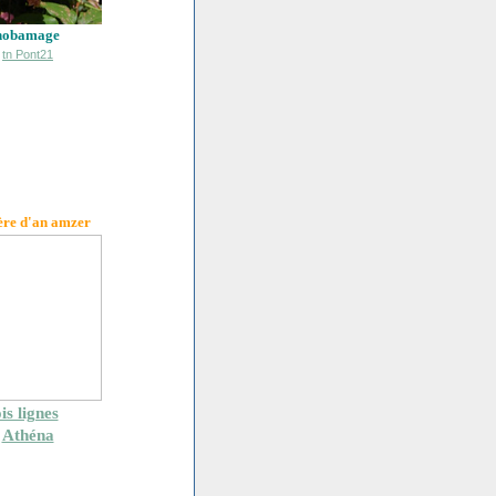
hobamage
ère d'an amzer
is lignes