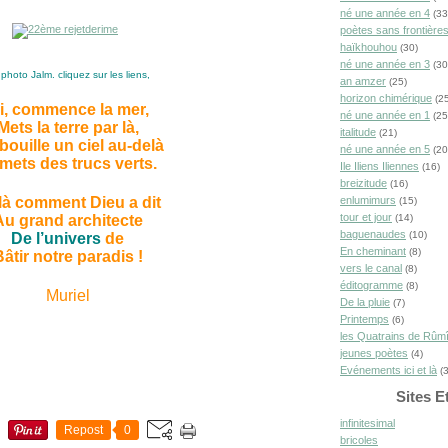
né une année en 4
(33
poètes sans frontière
haïkhouhou
(30)
né une année en 3
(30
 photo Jalm. cliquez sur les liens,
an amzer
(25)
horizon chimérique
(25
ci, commence la mer,
né une année en 1
(25
Mets la terre par là,
italitude
(21)
bouille un ciel au-delà
né une année en 5
(20
 mets des trucs verts.
Ile Iliens Iliennes
(16)
breizitude
(16)
enlumimurs
là comment Dieu a dit
(15)
tour et jour
(14)
Au grand architecte
baguenaudes
(10)
De l’univers
de
En cheminant
(8)
âtir notre paradis !
vers le canal
(8)
éditogramme
(8)
Muriel
De la pluie
(7)
Printemps
(6)
les Quatrains de Rûm
jeunes poètes
(4)
Evénements ici et là
(3
Sites E
infinitesimal
Repost
0
bricoles