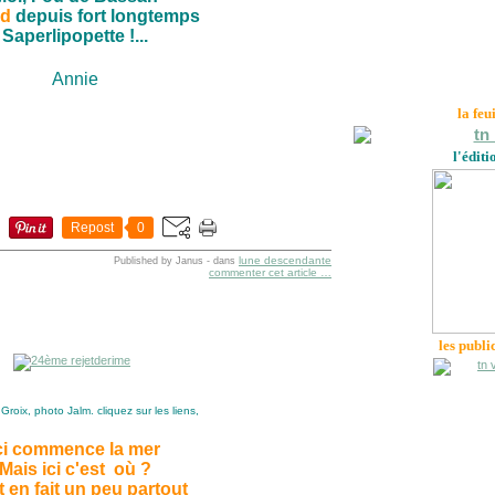
nd
depuis fort longtemps
Saperlipopette !...
Annie
la feu
l'éditi
Repost
0
lune descendante
Published by Janus
-
dans
commenter cet article
…
les publi
 Groix, photo Jalm. cliquez sur les liens,
ci commence la mer
Mais ici c'est où ?
t en fait un peu partout