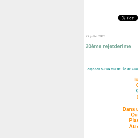
29 juillet 2024
20ème rejetderime
espadon sur un mur de l'île de Groix
I
Dans u
Qu
Pla
Au 