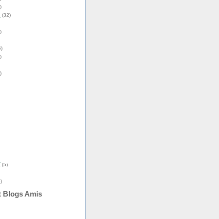
)
s
(32)
)
)
)
)
î
(5)
)
t Blogs Amis