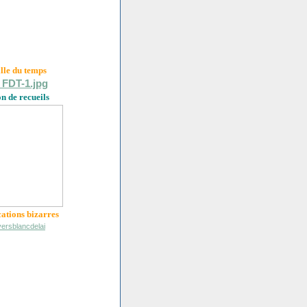
ille du
temps
on de recueils
cations bizarres