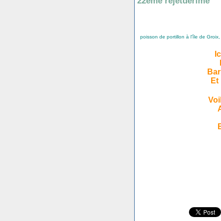
22ème rejetderime
poisson de portillon à l'île de Groix,
I
Bar
Et
Voi
B