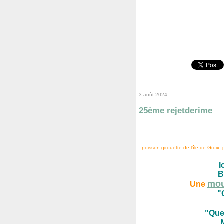
3 août 2024
25ème rejetderime
poisson girouette de l'île de Groix, 
I
B
mou
Une
"
"Que