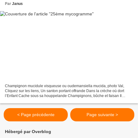
Par
Janus
Champignon mucidule visqueuse ou oudemansiella mucida, photo Val,
Cliquez sur les liens, Un santon portant offrande Dans la crèche où dort
l’Enfant Cache sous sa houppelande Champignons, bûche et faisan Il
s'avance vers l’É table Et voit Jésus souriant...
< Page précédente
Page suivante >
Hébergé par Overblog