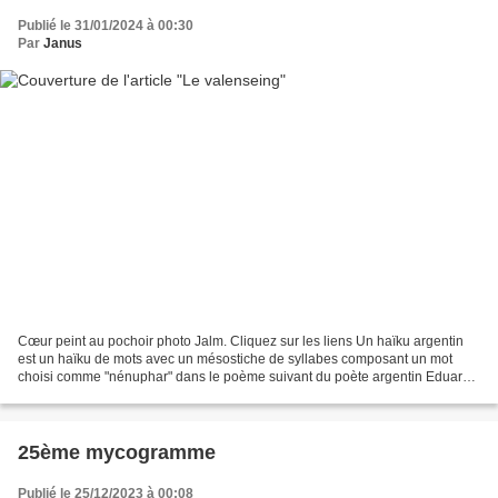
Publié le 31/01/2024 à 00:30
Par
Janus
Cœur peint au pochoir photo Jalm. Cliquez sur les liens Un haïku argentin
est un haïku de mots avec un mésostiche de syllabes composant un mot
choisi comme "nénuphar" dans le poème suivant du poète argentin Eduardo
Berti : Maitre aquatique vé né ré en...
25ème mycogramme
Publié le 25/12/2023 à 00:08