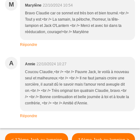
M
Marylène
22/10/2024 10:54
Bravo Claudie car ce sonnet est très bon et bien tourné.<br />
Tout y est:<br /> La samain, la pétoche, l'horreur, la tête-
lampion et Jack O'Lantern <br /> Merci et avec toi dans ta
rééducation, courage!<br /> Marylène
Répondre
A
Annie
22/10/2024 10:27
Coucou Claudie,<br /> <br /> Pauvre Jack, le voilà à nouveau
seul et malheureux.<br /> <br /> Il ne faut jamais croire une
sorcière, il aurait dû le savoir mais l'amour rend aveugle dit
on.<br /> <br /> Très original ton quatrain Claudie, bravo.<br
/> <br /> Bonne continuation et belle journée à toi et à toute la
confrérie, <br /> <br /> Amitié d'Annie.
Répondre
< 12ème Jack au lampion
14ème Jack au lampion >