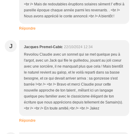
<br /> Mais de redoutables éruptions solaires sèment l' effroi à
pareille époque chaque année parmi les revenants. . <br />
Nous avons apprécié le conte annoncé.<br /> A bientôt !
Répondre
J
Jacques Premel-Cabic
22/10/2024 12:34
Revoilou Claudie avec un sonnet qui se met quelque peu à
l'argot, avec un Jack qui file le guilledou, jouant au joli coeur
avec une sorcière, il ne manquait plus que cela ! Mais bientôt
le naturel revient au galop, et le voilà reparti dans sa basse
besogne, et ce qui devait arriver arriva : sa gonzesse s'est
barrée !<br /> <br /> Bravo et merci Claudie pour cette
nouvelle approche de ton talent , mêlant ici un langage
quelque peu familier avec le classicisme élégant de ton
écriture que nous apprécions depuis tellement de Samain(s).
<br /> <br /> En toute amitié,<br /> <br /> Jakez
Répondre