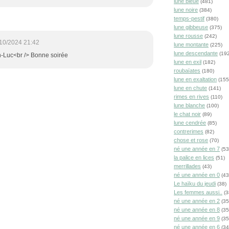
lune bleue
(481)
lune noire
(384)
temps-pestif
(380)
lune gibbeuse
(375)
lune rousse
(242)
10/2024 21:42
lune montante
(225)
lune descendante
(192
-Luc<br /> Bonne soirée
lune en exil
(182)
roubaïates
(180)
lune en exaltation
(155
lune en chute
(141)
rimes en rives
(110)
lune blanche
(100)
le chat noir
(89)
lune cendrée
(85)
contrerimes
(82)
chose et rose
(70)
né une année en 7
(53
la palice en lices
(51)
merrillades
(43)
né une année en 0
(43
Le haïku du jeudi
(38)
Les femmes aussi..
(3
né une année en 2
(35
né une année en 8
(35
né une année en 9
(35
né une année en 6
(34