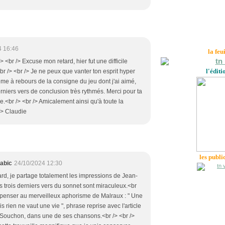
4 16:46
la feu
> <br /> Excuse mon retard, hier fut une difficile
l'éditi
br /> <br /> Je ne peux que vanter ton esprit hyper
e à rebours de la consigne du jeu dont j'ai aimé,
rniers vers de conclusion très rythmés. Merci pour ta
e.<br /> <br /> Amicalement ainsi qu'à toute la
/> Claudie
les publi
abic
24/10/2024 12:30
rd, je partage totalement les impressions de Jean-
es trois derniers vers du sonnet sont miraculeux.<br
nt penser au merveilleux aphorisme de Malraux : " Une
is rien ne vaut une vie ", phrase reprise avec l'article
in Souchon, dans une de ses chansons.<br /> <br />