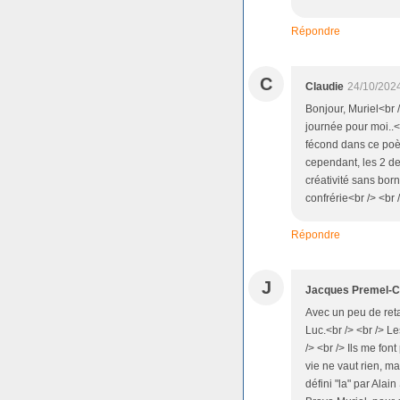
Répondre
C
Claudie
24/10/202
Bonjour, Muriel<br /
journée pour moi..<
fécond dans ce poèm
cependant, les 2 de
créativité sans born
confrérie<br /> <br 
Répondre
J
Jacques Premel-C
Avec un peu de reta
Luc.<br /> <br /> L
/> <br /> Ils me fo
vie ne vaut rien, ma
défini "la" par Ala