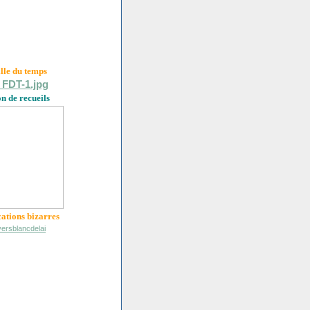
ille du
temps
on de recueils
cations bizarres