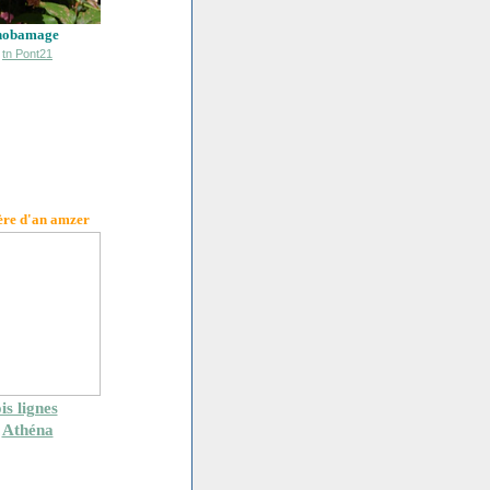
hobamage
ère d'an amzer
is lignes