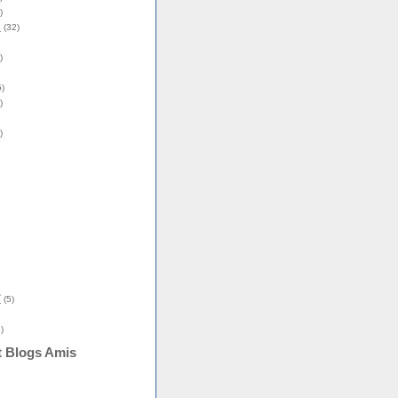
)
s
(32)
)
)
)
)
î
(5)
)
t Blogs Amis