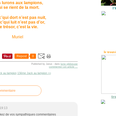
s lurons aux lampions,
i se rient de la mort.
l'
c’qui dort n’est pas nuit,
c’qui luit n’est pas d’or,
e trésor, c’est la vie.
Muriel
le trouv
Repost
0
lune gibbeuse
Published by Janus
-
dans
commenter cet article
…
k au lampion
13ème Jack au lampion >>
commentaire
tro
19:13
akez de vos sympathiques commentaires