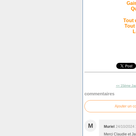
Gai
Qu
Tout 
Tout 
L
<< 15ème Jac
commentaires
Ajouter un 
M
Muriel
24/10/2024 
Merci Claudie et J