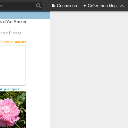
Connexion
+
Créer mon blog
rs d'An Amzer
ic sur l'image
son temporamètre
eux poétiques