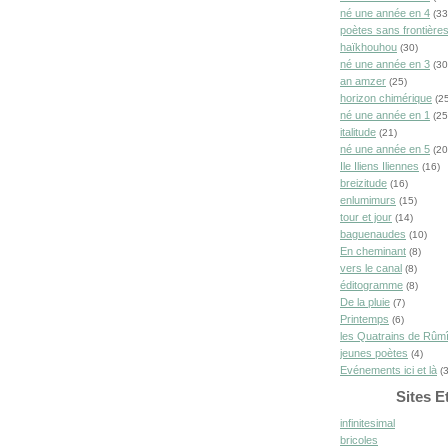
né une année en 4
(33
poètes sans frontière
haïkhouhou
(30)
né une année en 3
(30
an amzer
(25)
horizon chimérique
(25
né une année en 1
(25
italitude
(21)
né une année en 5
(20
Ile Iliens Iliennes
(16)
breizitude
(16)
enlumimurs
(15)
tour et jour
(14)
baguenaudes
(10)
En cheminant
(8)
vers le canal
(8)
éditogramme
(8)
De la pluie
(7)
Printemps
(6)
les Quatrains de Rûm
jeunes poètes
(4)
Evénements ici et là
(3
Sites E
infinitesimal
bricoles