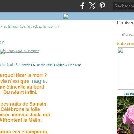
L'unive
k au lampion
13ème Jack au lampion >>
d'un cl
on
le site
et 
de Mr Jack
" à Surbiton UK, photo Jalm. Cliquez sur les liens
urquoi fêter la mort ?
magie
 vie n’est que
,
ne étincelle au bord
Du néant infini.
les j
 ces nuits de Samain,
Célébrons la folie
ceux, comme Jack, qui
Affrontent le Malin.
uons ces champions,