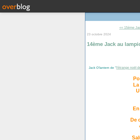
<< 15ème Jac
23 octobre 2024
14ème Jack au lampi
l'étrange noël 
Jack O'lantern de "
Po
La
U
En
De 
Sal