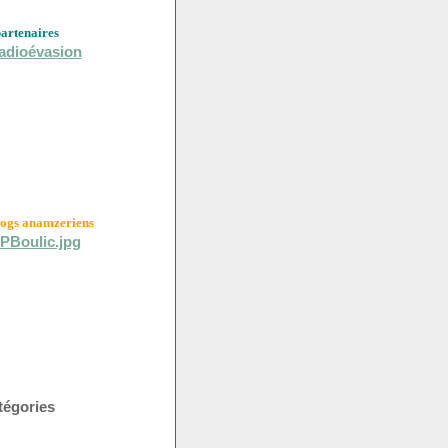
partenaires
logs anamzeriens
tégories