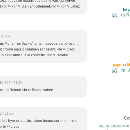
cette trouvaille magnifique que je vais conserver
!.<br /> <br /> Bien amicalement,<br /> <br /> Jakez
les 
 21:46
r, Muriel , un Jack o' lantern avec ce trait d' esprit
st propre mais ô combien étincelant. <br /> C'est
 Un salut amical à la confrérie. <br /> Roland
pages et b
10/2024 21:50
ucoup Roland <br /> Bonne soirée
24 21:37
Ca
e bel hymne à la vie, j'aime beaucoup ton dernier
lune en domicile
(493)
és<br /> J.Luc