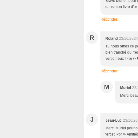
Bravo Muriel, pour 
dans mon livre d'or 
Répondre
R
Roland
23/10/2024
Tu nous offres ce jou
bien tranché qui t'e
vertigineux ! <br />
Répondre
M
Muriel
23/
Merci bea
J
Jean-Luc
23/10/20
Merci Muriel pour c
tercet !<br /> Amiti