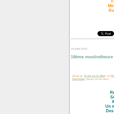
F
Me
Au
19 juillet 2026
19ème moulindheure
la pie sur le gibet
Pi
Détail de "
" de
Darmstad
, cliquez sur les liens :
R
S
A
Un m
Des 