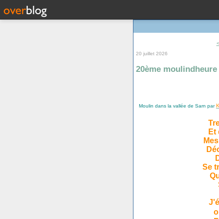
20 juillet 2026
20ème moulindheure
K
Moulin dans la vallée de Sarn par
Tr
Et
Mes 
Déc
D
Se t
Qu
J'
o