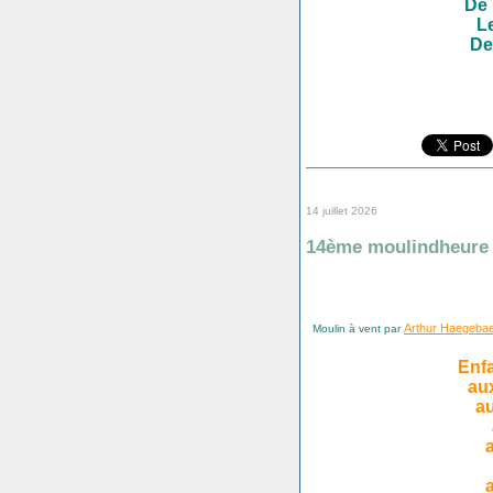
De 
L
De
14 juillet 2026
14ème moulindheure
Arthur Haegebae
Moulin à vent par
Enfa
au
au