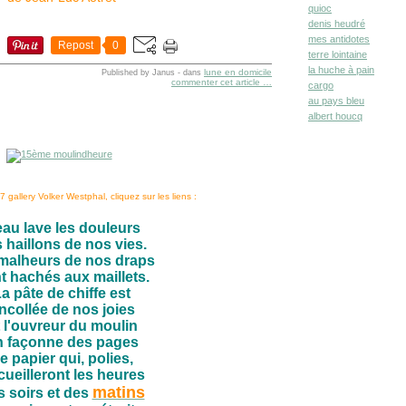
quioc
denis heudré
mes antidotes
Repost
0
terre lointaine
la huche à pain
lune en domicile
Published by Janus
-
dans
commenter cet article
…
cargo
au pays bleu
albert houcq
 gallery Volker Westphal, cliquez sur les liens :
eau lave les douleurs
 haillons de nos vies.
malheurs de nos draps
t hachés aux maillets.
a pâte de chiffe est
ncollée de nos joies
 l'ouvreur du moulin
 façonne des pages
e papier qui, polies,
ueilleront les heures
matins
 soirs et des