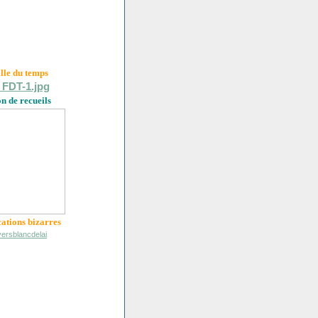
ille du
temps
on de recueils
cations bizarres