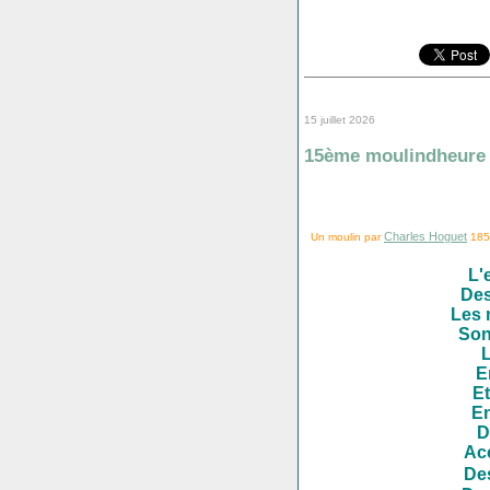
15 juillet 2026
15ème moulindheure
Charles Hoguet
Un moulin par
1857
L'
Des
Les 
Son
L
E
Et
En
D
Acc
Des