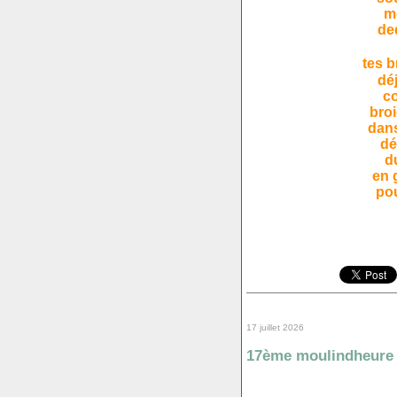
m
de
tes b
dé
co
bro
dan
dé
d
en 
pou
17 juillet 2026
17ème moulindheure