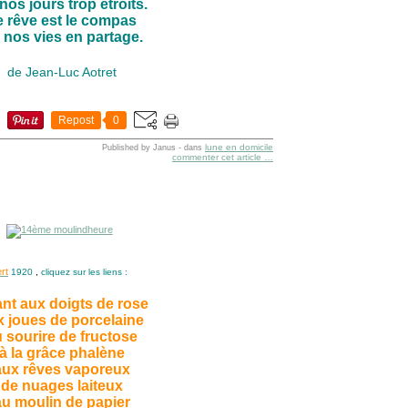
nos jours trop étroits.
e rêve est le compas
 nos vies en partage.
de Jean-Luc Aotret
Repost
0
lune en domicile
Published by Janus
-
dans
commenter cet article
…
rt
1920
,
cliquez sur les liens :
nt aux doigts de rose
x joues de porcelaine
 sourire de fructose
à la grâce phalène
aux rêves vaporeux
de nuages laiteux
au moulin de papier