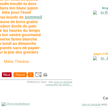
oulin moulin tu dors
dans ton blanc jupon
les 
étire pour l'éveil
sommeil
ras lourds de
jeune de bons grains
uleur dorée du pain
ie les heures du temps
s ton ventre gourmand
verse farine blanche
u lundi au dimanche
grands sacs de papier
r la joie des greniers
pages et b
Marie-Thérèse
Repost
0
lune en domicile
Published by Janus
-
dans
commenter cet article
…
Ca
lune en domicile
(493)