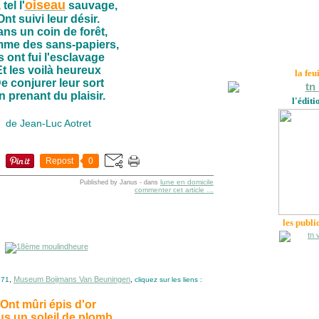
oiseau
tel l'
sauvage,
Ont suivi leur désir.
ns un coin de forêt,
me des sans-papiers,
ls ont fui l'esclavage
Et les voilà heureux
la feu
e conjurer leur sort
n prenant du plaisir.
l'éditi
de Jean-Luc Aotret
Repost
0
lune en domicile
Published by Janus
-
dans
commenter cet article
…
les publi
Museum Boijmans Van Beuningen
71
,
,
cliquez sur les liens :
Ont mûri épis d'or
us un soleil de plomb