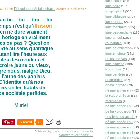
lune bleue
(481)
lune noire
(384)
Düsseldorfer Auktionshaus
54–1929)
, cliquez sur les liens :
temps-pestif
(380)
lune gibbeuse
(375)
tac-tic… tic … tac … tic
lune rousse
(242)
illusion
emps n’est qu’
lune montante
(225)
en ne dure vraiment
lune descendante
(192
 horloge en vrai ment
lune en exil
(182)
es ou pas ? Question
roubaïates
(180)
rde au sens quantique.
lune en exaltation
(155
tant lire l’heure aux
lune en chute
(141)
rimes en rives
iles des moulins et
(110)
lune blanche
(100)
croire jeune ou vieux,
le chat noir
(89)
gré nous, malgré Dieu,
lune cendrée
(85)
 l’aune des papiers
contrerimes
(82)
D’identité qu’à nos
chose et rose
(70)
ies on lie, habits de
né une année en 7
(53
s sociétés perfides.
la palice en lices
(51)
merrillades
(43)
Muriel
né une année en 0
(43
Le haïku du jeudi
(38)
Les femmes aussi..
(3
Repost
0
né une année en 2
(35
né une année en 8
(35
lune en domicile
Published by Janus
-
dans
né une année en 9
(35
commenter cet article
…
né une année en 6
(34