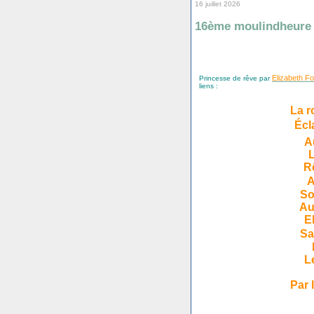
16 juillet 2026
16ème moulindheure
Elizabeth F
Princesse de rêve par
liens :
La r
Éc
A
L
R
A
So
Au
E
Sa
L
Par 