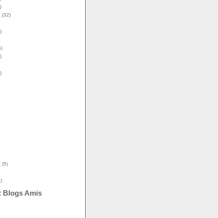
)
s
(32)
)
)
)
)
î
(5)
)
t Blogs Amis