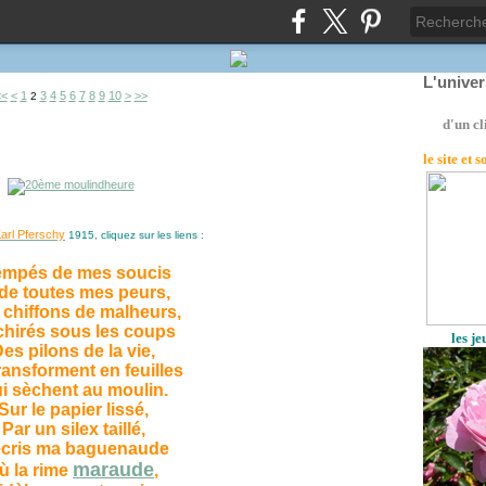
L'unive
20
30
40
50
60
70
80
90
100
200
300
400
<<
<
1
3
4
5
6
7
8
9
10
>
>>
2
d'un cl
le site
et 
arl Pferschy
1915
, cliquez sur les liens :
empés de mes soucis
 de toutes mes peurs,
chiffons de malheurs,
hirés sous les coups
les j
es pilons de la vie,
ransforment en feuilles
i sèchent au moulin.
Sur le papier lissé,
Par un silex taillé,
écris ma baguenaude
maraude
ù la rime
,