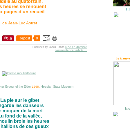
idèle au quatorzain.
s heures se renouent
l'
x pages d'un recueil.
de Jean-Luc Aotret
Repost
0
lune en domicile
Published by Janus
-
dans
commenter cet article
…
le trouv
eter Brueghel the Elder
Hessian State Museum
1568,
La pie sur le gibet
egarde les danseurs
tro
e moquer de la mort.
u fond de la vallée,
oulin broie les heures
haillons de ces gueux