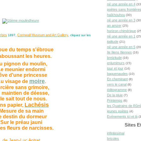
né une année en 4
(33
poètes sans frontière
haïkhouhou
(30)
né une année en 3
(30
an amzer
(25)
horizon chimérique
(25
orbes
Cornwall Museum and Art Gallery
1897,
, cliquez sur les
né une année en 1
(25
italitude
(21)
né une année en 5
(20
oue du temps s'ébroue
Ile Iliens Iliennes
(16)
laboussant les heures.
breizitude
(16)
enlumimurs
u pignon du moulin,
(15)
tour et jour
(14)
e meunier endormi
baguenaudes
(10)
êve d'une princesse
En cheminant
(8)
moire
u visage de
.
vers le canal
(8)
rcière sans grimoire,
éditogramme
(8)
 maintien de déesse,
De la pluie
(7)
lle sait tout de nous.
Printemps
(6)
Lachésis
ns papier,
les Quatrains de Rûm
Mesure de sa main
jeunes poètes
(4)
e destin du dormeur
Evénements ici et là
(3
Sur le préau jauni
Sites E
les fleurs de narcisses.
infinitesimal
bricoles
de Jean-Luc Aotret