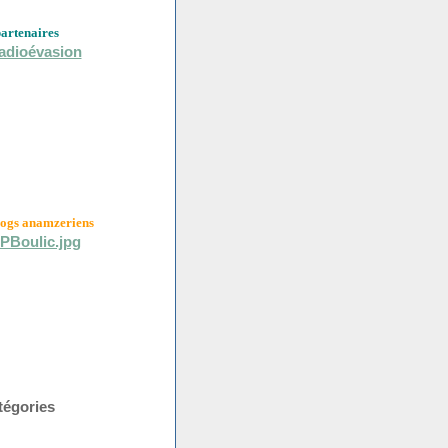
partenaires
logs anamzeriens
tégories