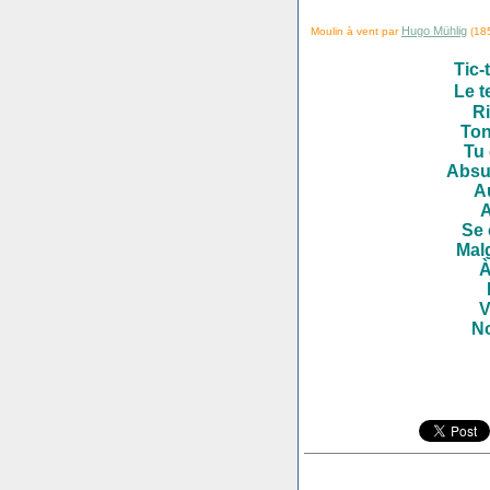
Hugo Mühlig
Moulin à vent par
(18
Tic-
Le t
Ri
Ton
Tu 
Absu
Au
A
Se 
Mal
À
V
No