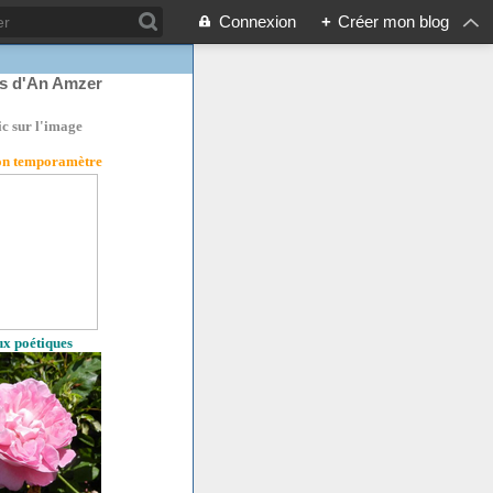
Connexion
+
Créer mon blog
rs d'An Amzer
ic sur l'image
son temporamètre
eux poétiques