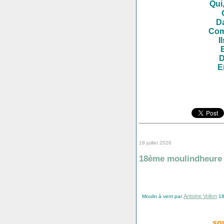
Qui, 
Da
Com
I
D
E
18 juillet 2026
18ème moulindheure
Antoine Vollon
Moulin à vent par
18
so