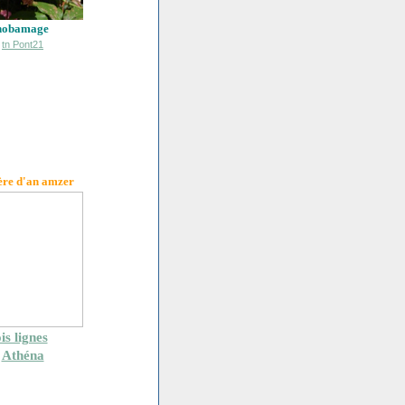
hobamage
ère d'an amzer
is lignes