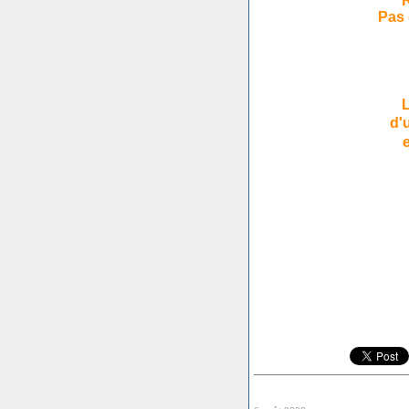
R
Pas 
L
d'