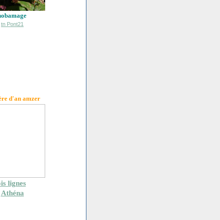
hobamage
ère d'an amzer
is lignes