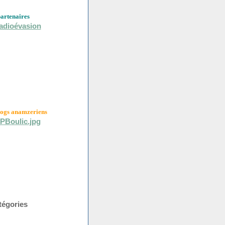
partenaires
logs anamzeriens
tégories