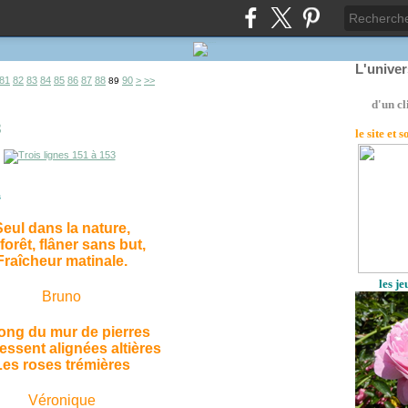
L'unive
100
200
300
400
81
82
83
84
85
86
87
88
90
>
>>
89
d'un cl
3
le site
et 
s
eul dans la nature,
forêt, flâner sans but,
Fraîcheur matinale.
les j
Bruno
long du mur de pierres
essent alignées altières
Les roses trémières
Véronique