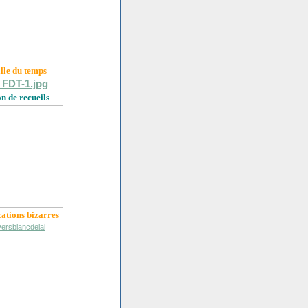
ille du
temps
on de recueils
cations bizarres