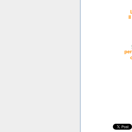
I
per