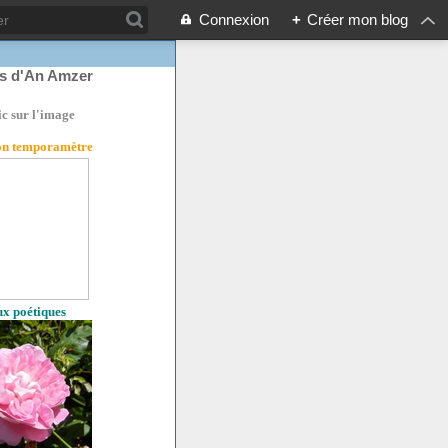
Connexion
+
Créer mon blog
rs d'An Amzer
ic sur l'image
son temporamètre
eux poétiques