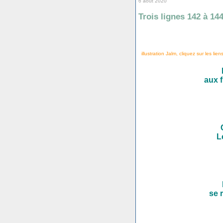
6 août 2020
Trois lignes 142 à 14
illustration Jalm, cliquez sur les lien
aux f
L
se 