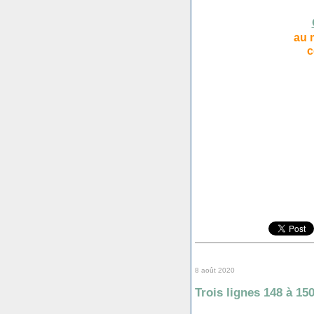
au 
c
8 août 2020
Trois lignes 148 à 15