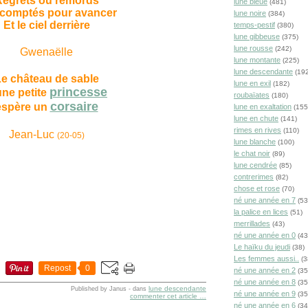
egrets ou remords
lune bleue
(481)
comptés pour avancer
lune noire
(384)
Et le ciel derrière
temps-pestif
(380)
lune gibbeuse
(375)
lune rousse
(242)
Gwenaëlle
lune montante
(225)
lune descendante
(192
e château de sable
lune en exil
(182)
princesse
une petite
roubaïates
(180)
corsaire
espère un
lune en exaltation
(155
lune en chute
(141)
rimes en rives
(110)
Jean-Luc
(20-05)
lune blanche
(100)
le chat noir
(89)
lune cendrée
(85)
contrerimes
(82)
chose et rose
(70)
né une année en 7
(53
la palice en lices
(51)
merrillades
(43)
né une année en 0
(43
Le haïku du jeudi
(38)
Les femmes aussi..
(3
Repost
0
né une année en 2
(35
né une année en 8
(35
lune descendante
Published by Janus
-
dans
né une année en 9
(35
commenter cet article
…
né une année en 6
(34