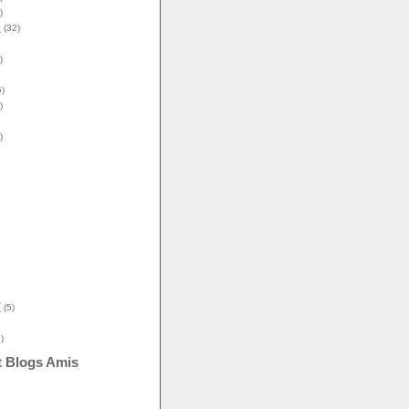
)
s
(32)
)
)
)
)
î
(5)
)
t Blogs Amis