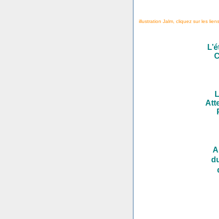
illustration Jalm, cliquez sur les lien
L’é
C
L
Att
A
d