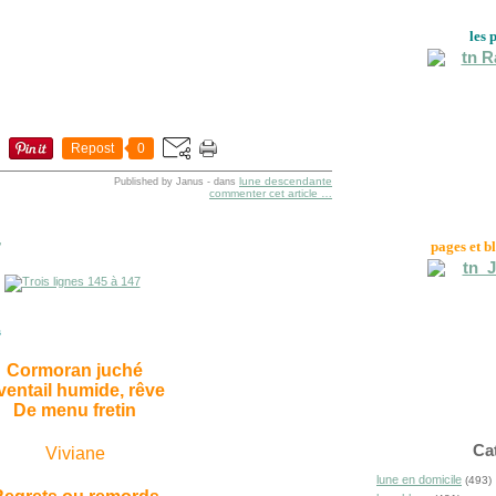
les 
Repost
0
lune descendante
Published by Janus
-
dans
commenter cet article
…
pages et b
7
s
Cormoran juché
ventail humide, rêve
De menu fretin
Ca
Viviane
lune en domicile
(493)