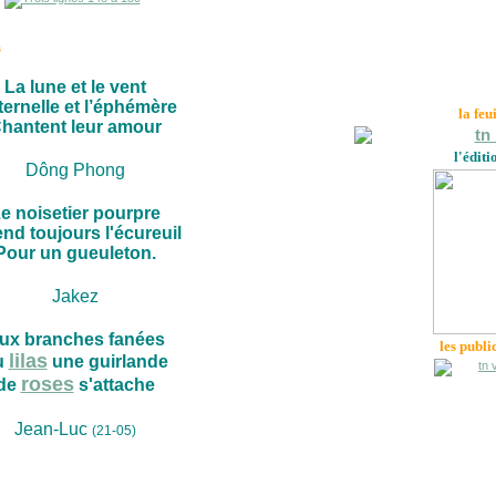
s
La lune et le vent
ternelle et l’éphémère
la feu
hantent leur amour
l'éditi
Dông Phong
e noisetier pourpre
end toujours l'écureuil
Pour un gueuleton.
Jakez
ux branches fanées
les publi
lilas
u
une guirlande
roses
de
s'attache
Jean-Luc
(21-05)