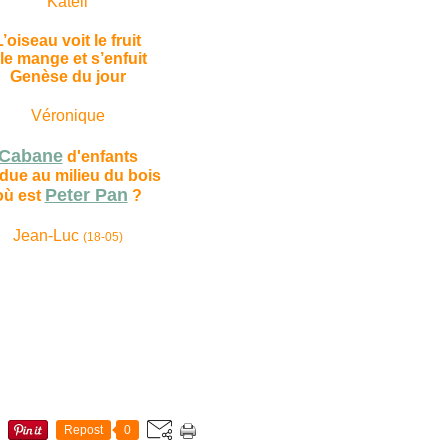
Katell
L’oiseau voit le fruit
l le mange et s’enfuit
Genèse du jour
Véronique
Cabane
d'enfants
due au milieu du bois
Peter Pan
où est
?
Jean-Luc
(18-05)
Repost
0