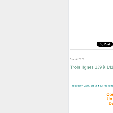
5 août 2020
Trois lignes 139 à 14
illustration Jalm, cliquez sur les lien
Co
Un 
De