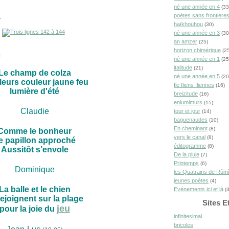
né une année en 4
(33
poètes sans frontière
4
haïkhouhou
(30)
né une année en 3
(30
an amzer
(25)
horizon chimérique
(25
s
né une année en 1
(25
italitude
(21)
Le champ de colza
né une année en 5
(20
leurs couleur jaune feu
Ile Iliens Iliennes
(16)
lumière d'été
breizitude
(16)
enlumimurs
(15)
Claudie
tour et jour
(14)
baguenaudes
(10)
En cheminant
(8)
Comme le bonheur
vers le canal
(8)
e papillon approché
éditogramme
(8)
Aussitôt s’envole
De la pluie
(7)
Printemps
(6)
Dominique
les Quatrains de Rûm
jeunes poètes
(4)
La balle et le chien
Evénements ici et là
(3
rejoignent sur la plage
Sites E
jeu
pour la joie du
infinitesimal
bricoles