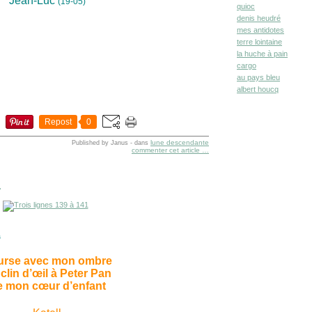
Jean-Luc
(19-05)
quioc
denis heudré
mes antidotes
terre lointaine
la huche à pain
cargo
au pays bleu
albert houcq
Repost
0
lune descendante
Published by Janus
-
dans
commenter cet article
…
1
s
urse avec mon ombre
clin d’œil à Peter Pan
 mon cœur d’enfant