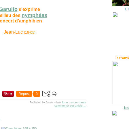
Garulfo
s'exprime
l'
nymphéas
milieu des
oncert d'amphibien
Jean-Luc
(18-05)
le trouv
Repost
0
lune descendante
Published by Janus
-
dans
commenter cet article
…
tro
0