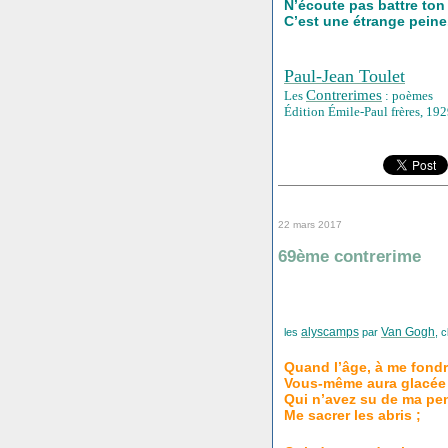
N’écoute pas battre ton
C’est une étrange peine
Paul-Jean Toulet
Contrerimes
Les
: poèmes
Édition Émile-Paul frères, 19
22 mars 2017
69ème contrerime
alyscamps
Van Gogh
les
par
, c
Quand l’âge, à me fondr
Vous-même aura glacée
Qui n’avez su de ma pe
Me sacrer les abris ;