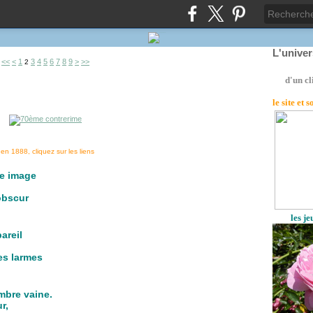
L'unive
<<
<
1
3
4
5
6
7
8
9
>
>>
2
d'un cl
le site
et 
en 1888, cliquez sur les liens
ne image
obscur
les j
areil
es larmes
mbre vaine.
r,