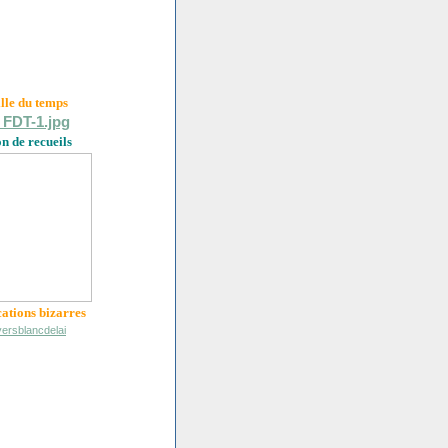
ille du
temps
on de recueils
cations bizarres