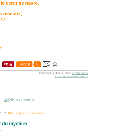
 le cœur se navre,
s oiseaux,
re.
29
Repost
0
contrerimes
Published by Janus
-
dans
commenter cet article
…
guin
1888, cliquez sur les liens
ux du mystère
,