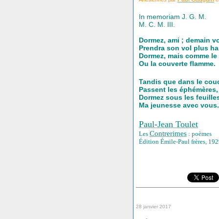
In memoriam J. G. M.
M. C. M. III.
Dormez, ami ; demain v
Prendra son vol plus ha
Dormez, mais comme le 
Ou la couverte flamme.
Tandis que dans le cou
Passent les éphémères,
Dormez sous les feuille
Ma jeunesse avec vous.
Paul-Jean Toulet
Contrerimes
Les
: poèmes
Édition Émile-Paul frères, 19
28 janvier 2017