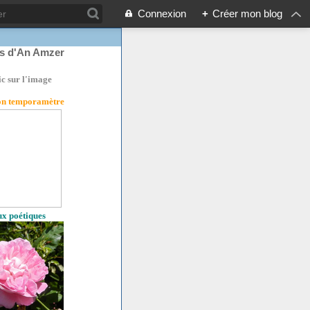
Connexion
+
Créer mon blog
rs d'An Amzer
ic sur l'image
son temporamètre
eux poétiques