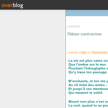
4 avril 2017
70ème contrerime
Arles
Paul Gauguin
paysage d'
par
La vie est plus vaine u
Que l’ombre sur le mur.
Pourtant l’hiéroglyphe 
Qu’y trace ton passage
M’enchante, et ton rire p
Au vif éclat des armes ;
Et jusqu’à ces menteus
Qui miraient le soleil.
Mourir non plus n’est o
La nuit, quand tu as peu