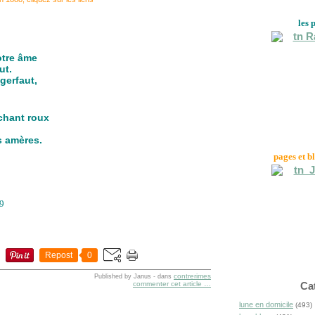
les 
otre âme
ut.
gerfaut,
chant roux
s amères.
pages et b
29
Repost
0
contrerimes
Published by Janus
-
dans
commenter cet article
…
Ca
lune en domicile
(493)