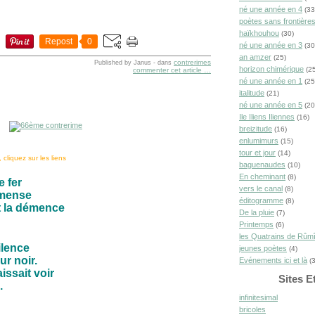
né une année en 4
(33
poètes sans frontière
haïkhouhou
(30)
Repost
0
né une année en 3
(30
an amzer
(25)
contrerimes
Published by Janus
-
dans
horizon chimérique
(25
commenter cet article
…
né une année en 1
(25
italitude
(21)
né une année en 5
(20
Ile Iliens Iliennes
(16)
breizitude
(16)
enlumimurs
(15)
tour et jour
(14)
cliquez sur les liens
baguenaudes
(10)
En cheminant
(8)
e fer
vers le canal
(8)
mmense
éditogramme
(8)
t la démence
De la pluie
(7)
Printemps
(6)
les Quatrains de Rûm
silence
jeunes poètes
(4)
r noir.
Evénements ici et là
(3
issait voir
Sites E
.
infinitesimal
bricoles