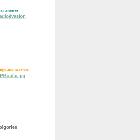
partenaires
logs anamzeriens
tégories