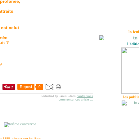
 profanée,
ttraits,
est celui
la feu
umée
uit ?
l'éditi
29
Repost
0
contrerimes
Published by Janus
-
dans
les publi
commenter cet article
…
 1888, cliquez sur les liens