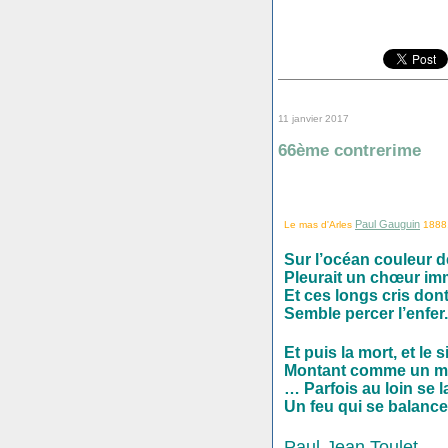
11 janvier 2017
66ème contrerime
Paul Gauguin
Le mas d'Arles
1888, 
Sur l’océan couleur d
Pleurait un chœur i
Et ces longs cris don
Semble percer l’enfer.
Et puis la mort, et le 
Montant comme un mu
… Parfois au loin se la
Un feu qui se balance
Paul-Jean Toulet