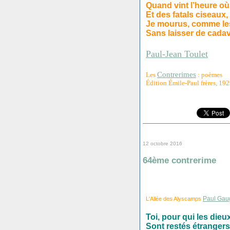
Quand vint l’heure où
Et des fatals ciseaux,
Je mourus, comme le
Sans laisser de cadav
Paul-Jean Toulet
Contrerimes
Les
: poèmes
Édition Émile-Paul frères, 19
12 octobre 2016
64ème contrerime
Paul Gau
L'Allée des Alyscamps
Toi, pour qui les die
Sont restés étrangers