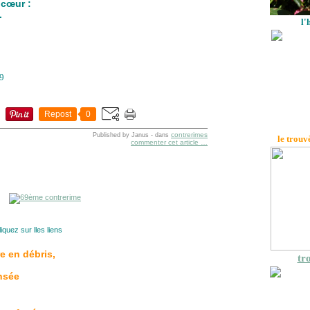
 cœur :
.
l'
29
Repost
0
contrerimes
Published by Janus
-
dans
le trouv
commenter cet article
…
liquez sur lles liens
e en débris,
tro
nsée