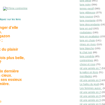
lune bleue
(481)
lune noire
(384)
temps-pestif
(380)
lune gibbeuse
(375)
lune rousse
(242)
iquez sur les liens
lune montante
(225)
lune descendante
(192
nger d’elle
lune en exil
(182)
,
roubaïates
(180)
 gazon
lune en exaltation
(155
 ;
lune en chute
(141)
rimes en rives
(110)
lune blanche
(100)
 du plaisir
le chat noir
(89)
lune cendrée
(85)
ois plus belle,
contrerimes
(82)
?
chose et rose
(70)
né une année en 7
(53
ix dernière
la palice en lices
(51)
 cieux.
merrillades
(43)
 ses essieux
né une année en 0
(43
nière.
Le haïku du jeudi
(38)
Les femmes aussi..
(3
né une année en 2
(35
né une année en 8
(35
né une année en 9
(35
29
né une année en 6
(34