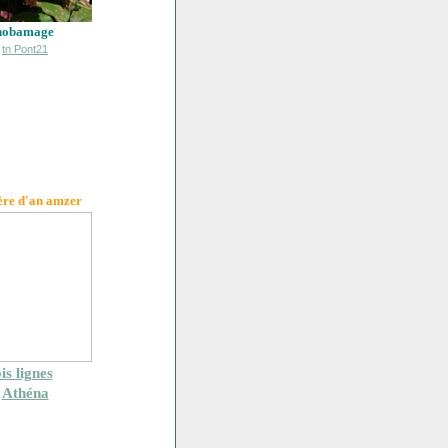
hobamage
ère d'an amzer
is lignes