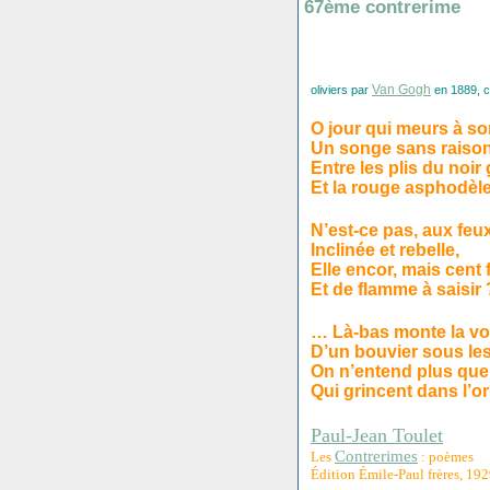
67ème contrerime
Van Gogh
oliviers par
en 1889, cl
O jour qui meurs à so
Un songe sans raison
Entre les plis du noir
Et la rouge asphodèle
N’est-ce pas, aux feux
Inclinée et rebelle,
Elle encor, mais cent f
Et de flamme à saisir 
… Là-bas monte la vo
D’un bouvier sous les
On n’entend plus que
Qui grincent dans l’or
Paul-Jean Toulet
Contrerimes
Les
: poèmes
Édition Émile-Paul frères, 19