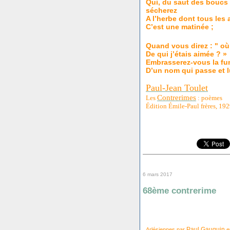
Qui, du saut des boucs
sécherez
A l’herbe dont tous les a
C’est une matinée ;
Quand vous direz : " où 
De qui j’étais aimée ? »
Embrasserez-vous la f
D’un nom qui passe et l
Paul-Jean Toulet
Contrerimes
Les
: poèmes
Édition Émile-Paul frères, 19
6 mars 2017
68ème contrerime
Paul Gauguin
Arlésiennes par
en