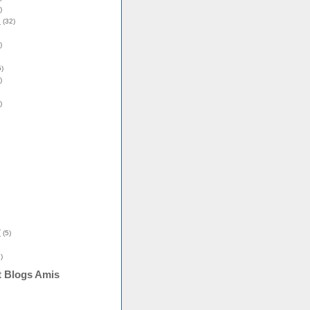
)
s
(32)
)
)
)
)
î
(5)
)
t Blogs Amis