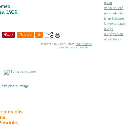
quioc
èmes
denis heudré
es, 1929
mes antidotes
terre lointaine
la huche à pain
cargo
au pays bleu
Repost
0
albert houcq
contrerimes
Published by Janus
-
dans
commenter cet article
…
 cliquez sur l'image
r mes plis
le,
Pendule,