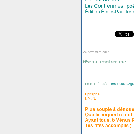
Contrerimes
Les
: po
Édition Émile-Paul frèr
24 novembre 2016
65ème contrerime
La Nuit étoilée
, 1889, Van Gogh,
Épitaphe.
I. M. N.
Plus souple à dénoue
Que le serpent n’ondu
Ayant tous, ô Vénus 
Tes rites accomplis ;