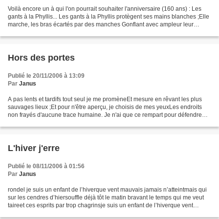
Voilà encore un à qui l'on pourrait souhaiter l'anniversaire (160 ans) : Les
gants à la Phyllis... Les gants à la Phyllis protègent ses mains blanches ;Elle
marche, les bras écartés par des manches Gonflant avec ampleur leur
ballon tailladé.D'un pas grave...
Hors des portes
Publié le 20/11/2006 à 13:09
Par
Janus
A pas lents et tardifs tout seul je me promèneEt mesure en rêvant les plus
sauvages lieux ;Et pour n'être aperçu, je choisis de mes yeuxLes endroits
non frayés d'aucune trace humaine. Je n'ai que ce rempart pour défendre
ma peine,Et cacher mon désir aux...
L'hiver j'erre
Publié le 08/11/2006 à 01:56
Par
Janus
rondel je suis un enfant de l’hiverque vent mauvais jamais n’atteintmais qui
sur les cendres d’hiersouffle déjà tôt le matin bravant le temps qui me veut
taireet ces esprits par trop chagrinsje suis un enfant de l’hiverque vent
mauvais jamais n’atteint...