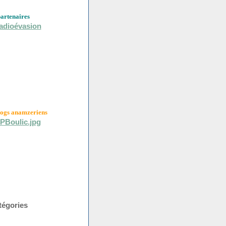
partenaires
logs anamzeriens
tégories