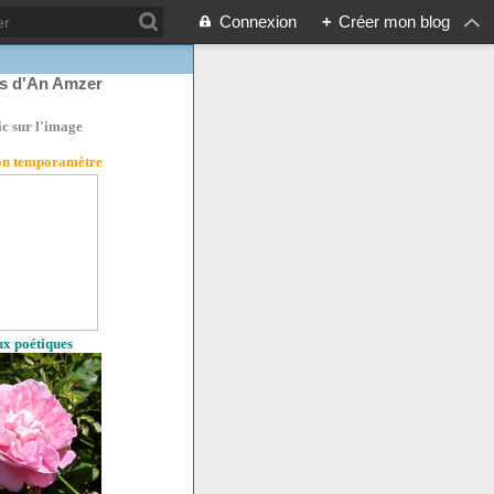
Connexion
+
Créer mon blog
rs d'An Amzer
ic sur l'image
son temporamètre
eux poétiques