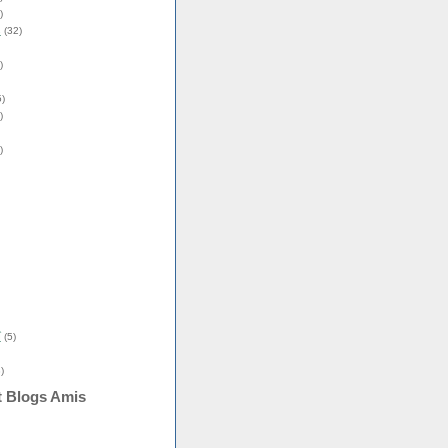
)
s
(32)
)
)
)
)
î
(5)
)
t Blogs Amis