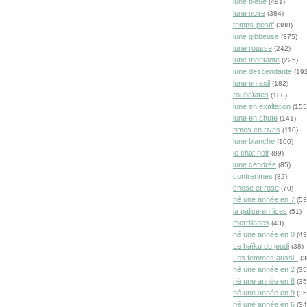
lune bleue
(481)
lune noire
(384)
temps-pestif
(380)
lune gibbeuse
(375)
lune rousse
(242)
lune montante
(225)
lune descendante
(192
lune en exil
(182)
roubaïates
(180)
lune en exaltation
(155
lune en chute
(141)
rimes en rives
(110)
lune blanche
(100)
le chat noir
(89)
lune cendrée
(85)
contrerimes
(82)
chose et rose
(70)
né une année en 7
(53
la palice en lices
(51)
merrillades
(43)
né une année en 0
(43
Le haïku du jeudi
(38)
Les femmes aussi..
(3
né une année en 2
(35
né une année en 8
(35
né une année en 9
(35
né une année en 6
(34