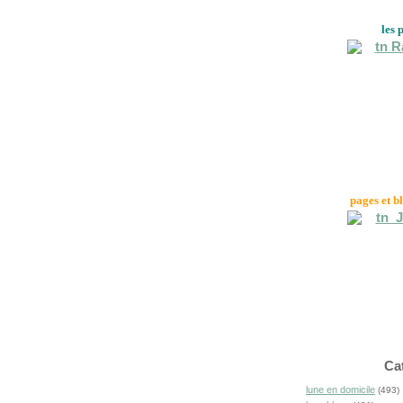
les 
pages et b
Ca
lune en domicile
(493)