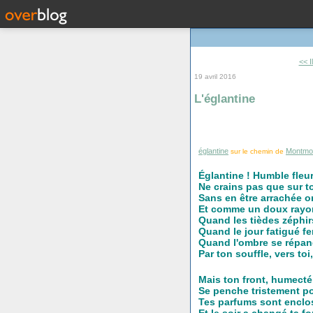
<< I
19 avril 2016
L'églantine
églantine
Montmo
sur le chemin de
Églantine ! Humble fleur
Ne crains pas que sur to
Sans en être arrachée o
Et comme un doux rayo
Quand les tièdes zéphi
Quand le jour fatigué f
Quand l'ombre se répand 
Par ton souffle, vers to
Mais ton front, humecté 
Se penche tristement pou
Tes parfums sont enclos
Et le soir a changé ta f