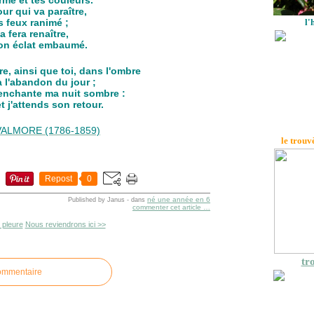
ur qui va paraître,
s feux ranimé ;
l'
a fera renaître,
son éclat embaumé.
e, ainsi que toi, dans l'ombre
à l'abandon du jour ;
 enchante ma nuit sombre :
 et j'attends son retour.
VALMORE (1786-1859)
le trouv
Repost
0
né une année en 6
Published by Janus
-
dans
commenter cet article
…
l pleure
Nous reviendrons ici >>
tro
commentaire