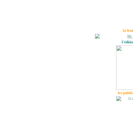
la feu
l'éditi
les publi