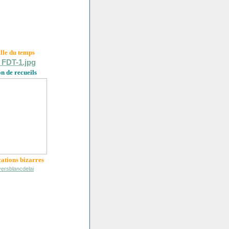
ille du
temps
on de recueils
cations bizarres