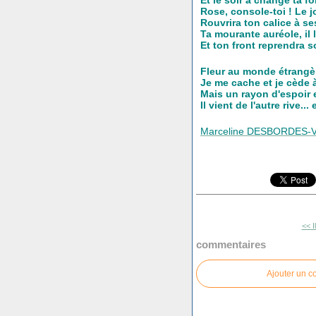
Rose, console-toi ! Le jo
Rouvrira ton calice à se
Ta mourante auréole, il l
Et ton front reprendra 
Fleur au monde étrangèr
Je me cache et je cède 
Mais un rayon d'espoir
Il vient de l'autre rive...
Marceline DESBORDES-
<< I
commentaires
Ajouter un 