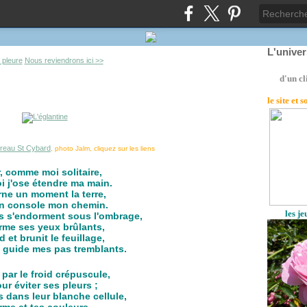
L'unive
l pleure
Nous reviendrons ici >>
d'un cl
le site
et 
reau St Cybard
, photo Jalm, cliquez sur les liens
, comme moi solitaire,
i j'ose étendre ma main.
rne un moment la terre,
n console mon chemin.
les j
rs s'endorment sous l'ombrage,
erme ses yeux brûlants,
et brunit le feuillage,
i, guide mes pas tremblants.
par le froid crépuscule,
r éviter ses pleurs ;
 dans leur blanche cellule,
orme et tes couleurs.