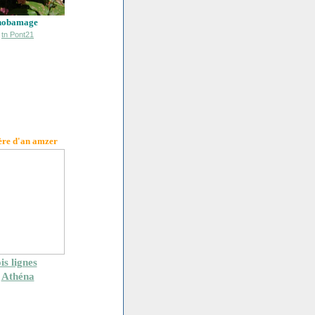
hobamage
ère d'an amzer
is lignes