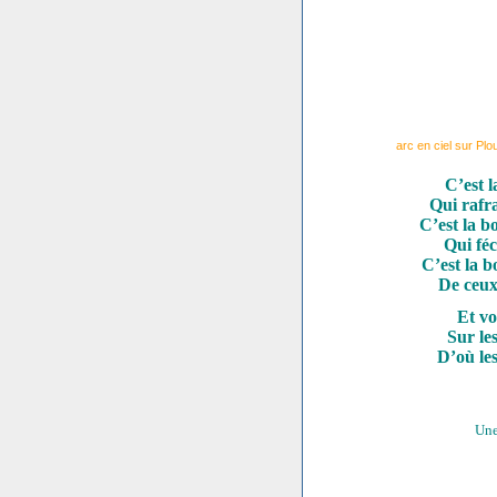
arc en ciel sur Pl
C’est l
Qui rafr
C’est la b
Qui fé
C’est la b
De ceux
Et vo
Sur le
D’où les
Une