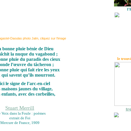
l'
ougastel-Daoulas photo Jalm, cliquez sur l'image
a bonne pluie bénie de Dieu
aîchit la nuque du vagabond ;
le trouv
onne pluie du paradis des cieux
conde l’œuvre du tâcheron ;
onne pluie qui fait rire les yeux
 qui savent qu’ils mourront.
ici le signe de l’arc-en-ciel
s maisons jaunes du village,
 enfants, avec des corbeilles,
Stuart Merrill
tro
 Voix dans la Foule : poèmes
extrait de Foi
Mercure de France, 1909