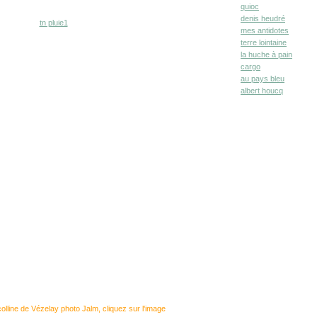
quioc
denis heudré
mes antidotes
terre lointaine
la huche à pain
cargo
au pays bleu
albert houcq
colline de Vézelay photo Jalm, cliquez sur l'image