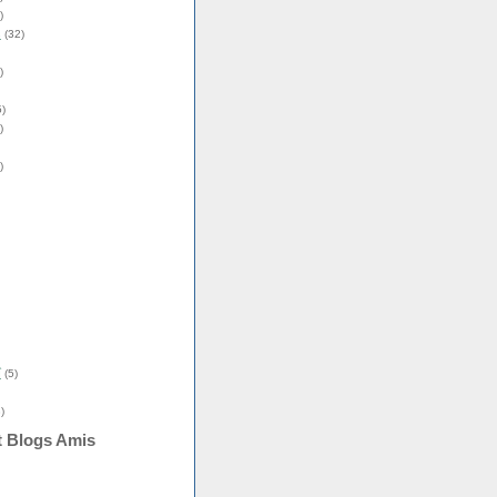
)
s
(32)
)
)
)
)
î
(5)
)
t Blogs Amis