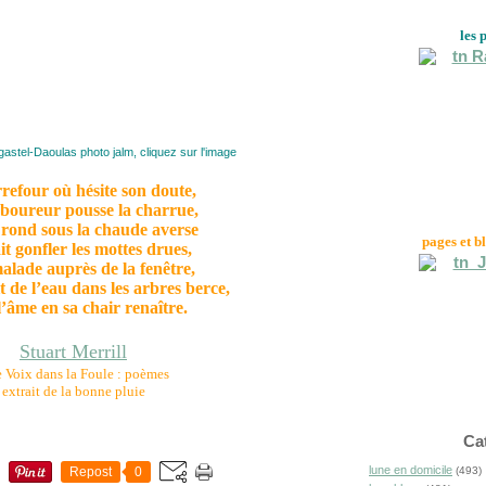
les 
astel-Daoulas photo jalm, cliquez sur l'image
refour où hésite son doute,
aboureur pousse la charrue,
 rond sous la chaude averse
pages et b
it gonfler les mottes drues,
malade auprès de la fenêtre,
t de l’eau dans les arbres berce,
l’âme en sa chair renaître.
Stuart Merrill
 Voix dans la Foule : poèmes
extrait de la bonne pluie
Ca
lune en domicile
Repost
0
(493)