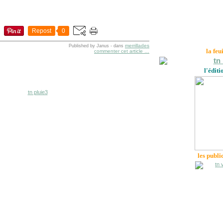
Repost
0
merrillades
Published by Janus
-
dans
la feu
commenter cet article
…
l'éditi
les publi