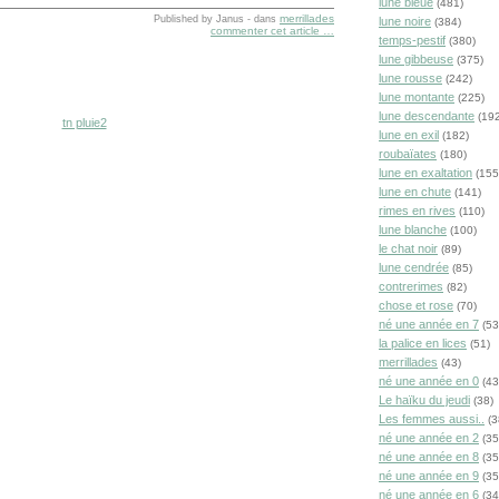
lune bleue
(481)
merrillades
Published by Janus
-
dans
lune noire
(384)
commenter cet article
…
temps-pestif
(380)
lune gibbeuse
(375)
lune rousse
(242)
lune montante
(225)
lune descendante
(192
lune en exil
(182)
roubaïates
(180)
lune en exaltation
(155
lune en chute
(141)
rimes en rives
(110)
lune blanche
(100)
le chat noir
(89)
lune cendrée
(85)
contrerimes
(82)
chose et rose
(70)
né une année en 7
(53
la palice en lices
(51)
merrillades
(43)
né une année en 0
(43
Le haïku du jeudi
(38)
Les femmes aussi..
(3
né une année en 2
(35
né une année en 8
(35
né une année en 9
(35
né une année en 6
(34