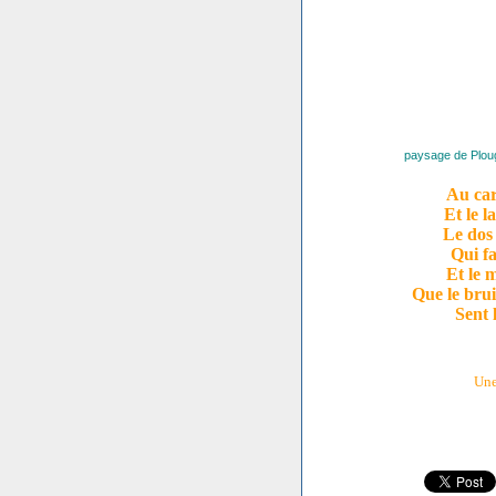
paysage de Ploug
Au car
Et le l
Le dos
Qui fa
Et le 
Que le brui
Sent 
Une