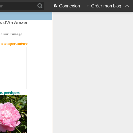
Connexion
+
Créer mon blog
rs d'An Amzer
ic sur l'image
son temporamètre
eux poétiques