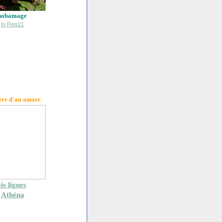
hobamage
ère d'an amzer
is lignes