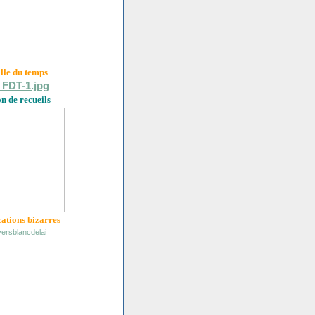
ille du
temps
on de recueils
cations bizarres