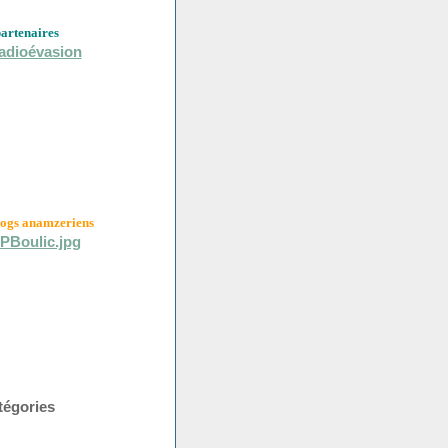
partenaires
logs anamzeriens
tégories