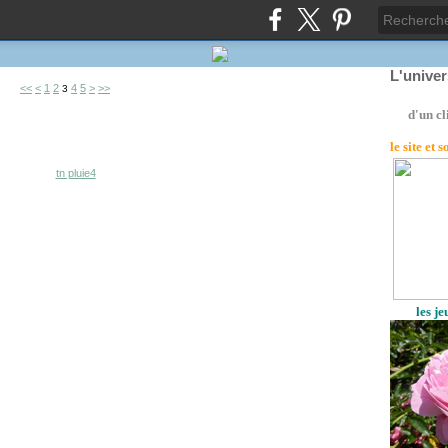
L'unive
<<
<
1
2
4
5
>
>>
3
d'un cl
le site
et 
les j