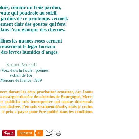
pluie, comme un frais pardon,
route qui poudroie au soleil,
 jardins de ce printemps vermeil,
ntement clair des gouttes qui font
ans l’eau glauque des citernes.
llines les nuages roses cernent
eusement le léger horizon
es lèvres humides d’anges.
Stuart Merrill
 Voix dans la Foule : poèmes
extrait de Foi
Mercure de France, 1909
ances durant les deux prochaines semaines, car Janus
es escargots du côté des chemins de Bourgogne. Merci
tte publicité très intempestive qui squate désormais
ons désirée. J'en suis
vraiment
désolé, mais je crains
le prix à payer pour être publié dans les conditions
Repost
0