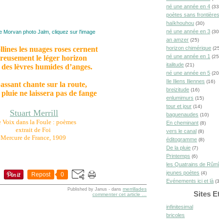
né une année en 4
(33
poètes sans frontière
haïkhouhou
(30)
né une année en 3
e Morvan photo Jalm, cliquez sur l'image
(30
an amzer
(25)
llines les nuages roses cernent
horizon chimérique
(25
né une année en 1
eusement le léger horizon
(25
italitude
(21)
es lèvres humides d’anges.
né une année en 5
(20
Ile Iliens Iliennes
(16)
passant chante sur la route,
breizitude
(16)
 pluie ne laissera pas de fange
enlumimurs
(15)
tour et jour
(14)
Stuart Merrill
baguenaudes
(10)
 Voix dans la Foule : poèmes
En cheminant
(8)
extrait de Foi
vers le canal
(8)
Mercure de France, 1909
éditogramme
(8)
De la pluie
(7)
Printemps
(6)
les Quatrains de Rûm
jeunes poètes
(4)
Repost
0
Evénements ici et là
(3
merrillades
Published by Janus
-
dans
Sites E
commenter cet article
…
infinitesimal
bricoles