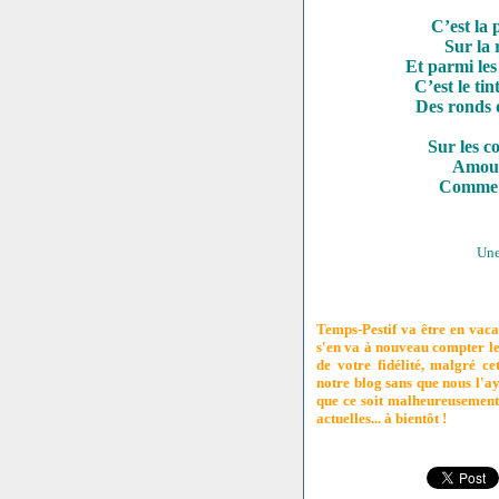
C’est la 
Sur la 
Et parmi les
C’est le ti
Des ronds d
Sur les co
Amour
Comme d
Une
Temps-Pestif va être en vac
s'en va à nouveau compter l
de votre fidélité, malgré ce
notre blog sans que nous l'ay
que ce soit malheureusement 
actuelles... à bientôt !