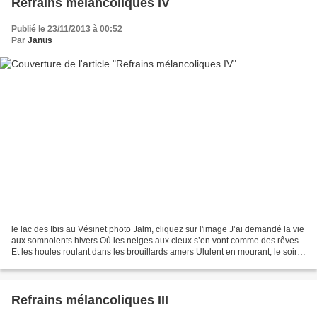
Refrains mélancoliques IV
Publié le 23/11/2013 à 00:52
Par
Janus
le lac des Ibis au Vésinet photo Jalm, cliquez sur l'image J’ai demandé la vie
aux somnolents hivers Où les neiges aux cieux s’en vont comme des rêves
Et les houles roulant dans les brouillards amers Ululent en mourant, le soir,
au long des grèves ! Mais...
Refrains mélancoliques III