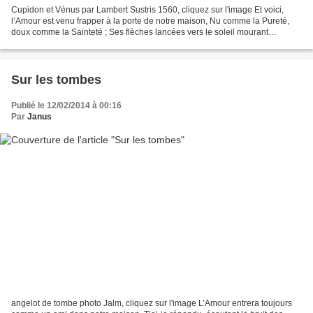
Cupidon et Vénus par Lambert Sustris 1560, cliquez sur l'image Et voici,
l’Amour est venu frapper à la porte de notre maison, Nu comme la Pureté,
doux comme la Sainteté ; Ses flèches lancées vers le soleil mourant
chantaient Comme son rire de jeune dieu...
Sur les tombes
Publié le 12/02/2014 à 00:16
Par
Janus
angelot de tombe photo Jalm, cliquez sur l'image L’Amour entrera toujours