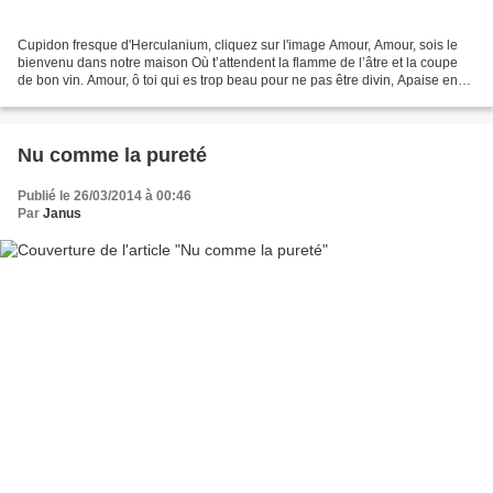
Cupidon fresque d'Herculanium, cliquez sur l'image Amour, Amour, sois le
bienvenu dans notre maison Où t’attendent la flamme de l’âtre et la coupe
de bon vin. Amour, ô toi qui es trop beau pour ne pas être divin, Apaise en
nos pauvres cœurs toute crainte...
Nu comme la pureté
Publié le 26/03/2014 à 00:46
Par
Janus