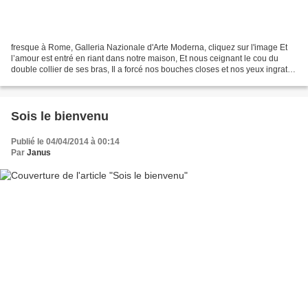
fresque à Rome, Galleria Nazionale d'Arte Moderna, cliquez sur l'image Et
l’amour est entré en riant dans notre maison, Et nous ceignant le cou du
double collier de ses bras, Il a forcé nos bouches closes et nos yeux ingrats
À voir et à dire enfin ce...
Sois le bienvenu
Publié le 04/04/2014 à 00:14
Par
Janus