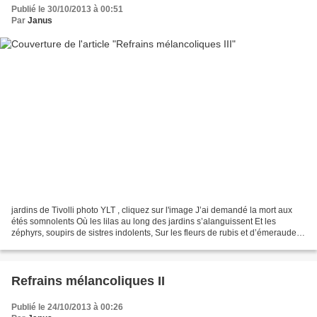
Publié le 30/10/2013 à 00:51
Par
Janus
jardins de Tivolli photo YLT , cliquez sur l'image J’ai demandé la mort aux
étés somnolents Où les lilas au long des jardins s’alanguissent Et les
zéphyrs, soupirs de sistres indolents, Sur les fleurs de rubis et d’émeraude
glissent. Mais oh ! les revoici,...
Refrains mélancoliques II
Publié le 24/10/2013 à 00:26