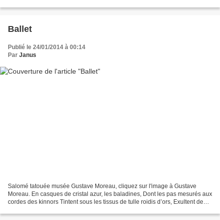
monotones Râlaient, palpitant en soudaine...
Ballet
Publié le 24/01/2014 à 00:14
Par
Janus
Salomé tatouée musée Gustave Moreau, cliquez sur l'image à Gustave
Moreau. En casques de cristal azur, les baladines, Dont les pas mesurés aux
cordes des kinnors Tintent sous les tissus de tulle roidis d’ors, Exultent de
leurs yeux pâles de paladines....