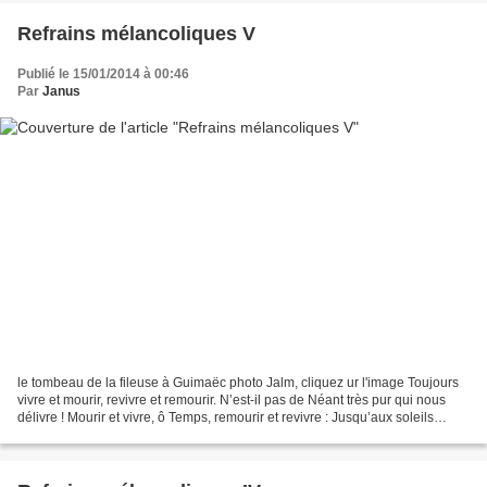
Refrains mélancoliques V
Publié le 15/01/2014 à 00:46
Par
Janus
le tombeau de la fileuse à Guimaëc photo Jalm, cliquez ur l'image Toujours
vivre et mourir, revivre et remourir. N’est-il pas de Néant très pur qui nous
délivre ! Mourir et vivre, ô Temps, remourir et revivre : Jusqu’aux soleils
éteints nous faudra-t-il...