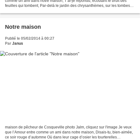
comme un ami dans notre maison, T’ai-je répondu, écoutant le bruit des
feuilles qui tombent, Par-delà le jardin des chrysanthèmes, sur les tombes
Que la forêt étreint de ses jaunes...
Notre maison
Publié le 05/02/2014 à 00:27
Par
Janus
maison de pêcheur de Cosqueville photo Jalm, cliquez sur l'image Je veux
que l’Amour entre comme un ami dans notre maison, Disais-tu, bien-aimée,
ce soir rouge d’automne Où dans leur cage d’osier les tourterelles