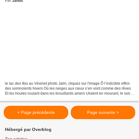
Par
Janus
le lac des Ibis au Vésinet photo Jalm, cliquez sur l'image Ô l’indicible effroi
des somnolents hivers Où les neiges aux cieux s’en vont comme des rêves
Et les houles roulant dans les brouillards amers Ululent en mourant, le soir,
au long des grèves. Car...
< Page précédente
Page suivante >
Hébergé par Overblog