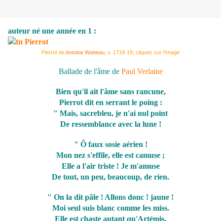
auteur né une année en 1 :
Pierrot de
Antoine Watteau
, v. 1718-19, cliquez sur l'image
Ballade de l'âme de
Paul Verlaine
Bien qu'il ait l'âme sans rancune,
Pierrot dit en serrant le poing :
" Mais, sacrebleu, je n'ai nul point
De ressemblance avec la lune !
" Ô faux sosie aérien !
Mon nez s'effile, elle est camuse ;
Elle a l'air triste ! Je m'amuse
De tout, un peu, beaucoup, de rien.
" On la dit pâle ! Allons donc ! jaune !
Moi seul suis blanc comme les miss.
Elle est chaste autant qu'Artémis,