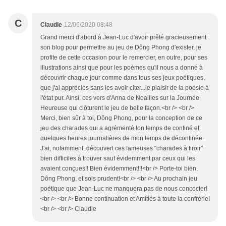
C
Claudie
12/06/2020 08:48
Grand merci d'abord à Jean-Luc d'avoir prêté gracieusement
son blog pour permettre au jeu de Dông Phong d'exister, je
profite de cette occasion pour le remercier, en outre, pour ses
illustrations ainsi que pour les poèmes qu'il nous a donné à
découvrir chaque jour comme dans tous ses jeux poétiques,
que j'ai appréciés sans les avoir citer...le plaisir de la poésie à
l'état pur. Ainsi, ces vers d'Anna de Noailles sur la Journée
Heureuse qui clôturent le jeu de belle façon.<br /> <br />
Merci, bien sûr à toi, Dông Phong, pour la conception de ce
jeu des charades qui a agrémenté ton temps de confiné et
quelques heures journalières de mon temps de déconfinée.
J'ai, notamment, découvert ces fameuses "charades à tiroir"
bien difficiles à trouver sauf évidemment par ceux qui les
avaient conçues!! Bien évidemment!!!<br /> Porte-toi bien,
Dông Phong, et sois prudent!<br /> <br /> Au prochain jeu
poétique que Jean-Luc ne manquera pas de nous concocter!
<br /> <br /> Bonne continuation et Amitiés à toute la confrérie!
<br /> <br /> Claudie