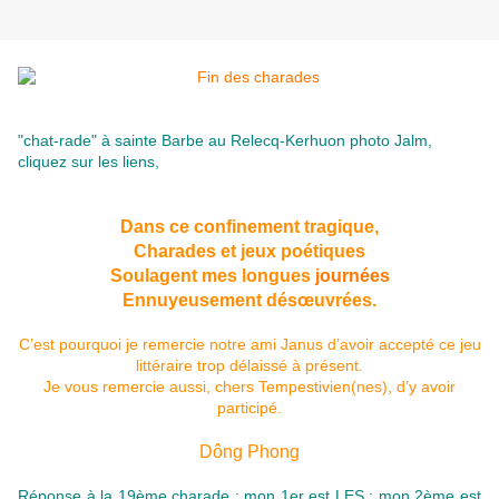
"
chat-rade
" à sainte Barbe au Relecq-Kerhuon photo Jalm,
cliquez sur les liens,
Dans ce confinement tragique,
Charades et jeux poétiques
Soulagent mes longues
journées
Ennuyeusement désœuvrées.
C’est pourquoi je remercie notre ami Janus d’avoir accepté ce jeu
littéraire trop délaissé à présent.
Je vous remercie aussi, chers Tempestivien(nes), d’y avoir
participé.
Dông Phong
Réponse à la 19ème charade : mon 1er est LES ; mon 2ème est