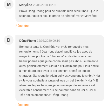
M
Marylène
23/06/2020 16:06
Bravo Dông Phong pour ce quatrain bien ficelé!<br /> Que la
splendeur du ciel bleu te drape de sérénité!<br /> Marylène
Répondre
D
Dông Phong
12/06/2020 09:10
Bonjour à toute la Confrérie,<br /> Je renouvelle mes
remerciements à Jean-Luc d'avoir publié ce jeu avec de
magnifiques photos de "chat rade" et des liens vers des
beaux poèmes que je ne connaissais pas.<br /> Je remercie
aussi particulièrement Claudie et Dominique pour leur amitié
à mon égard, et d'avoir si brillamment animé ce jeu de
charades. Sans oublier Alain qui y est venu une fois.<br /> <br
/> Je vous souhaite à toutes et tous un bel été.<br /> <br /> En
attendant le prochain jeu, je vais essayer de survivre à cet
exécrable confinement qui se poursuit sans fin.<br /> <br />
Très amicalement.<br /> Dông Phong
Répondre