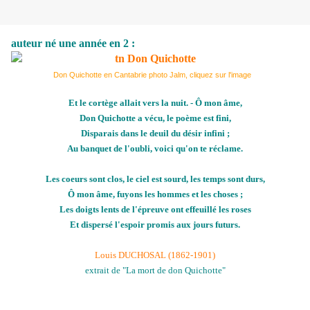
auteur né une année en 2 :
Don Quichotte en Cantabrie photo Jalm, cliquez sur l'image
Et le cortège allait vers la nuit. - Ô mon âme,
Don Quichotte a vécu, le poème est fini,
Disparais dans le deuil du désir infini ;
Au banquet de l'oubli, voici qu'on te réclame.
Les coeurs sont clos, le ciel est sourd, les temps sont durs,
Ô mon âme, fuyons les hommes et les choses ;
Les doigts lents de l'épreuve ont effeuillé les roses
Et dispersé l'espoir promis aux jours futurs.
Louis DUCHOSAL (1862-1901)
extrait de "La mort de don Quichotte"