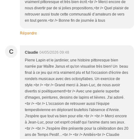
vraiment pittoresque et très bien écrit.<br /> Merci encore de
nous divertir par de si jolies propositions,<br /> Quel plaisir de
retrouver aussi toute cette communauté d’amateurs de vers
en tout genre.<br /> Bonne fin de journée à tous
Répondre
C
Claudie
04/05/2026 09:48
Pierre Lapin et le jardinier, une histoire pittoresque bien
narrée par Maître Janus et qu'on visualise très bien! Un beau
final à ce jeu qui m'a vraiment plu et fut l'occasion d'écrire des
rondels musicaux avec des octosyllabes. Un exercice de
style.<br /> <br /> Grand merci à Jean-Luc, de nous avoir
divertis si poétiquement!<br /> Avec une galerie superbe
d'images, peintures, dessins de lapins et lièvres. J'ai adoré.
<br /> <br /> L'occasion de retrouver aussi l'équipe
tempestivienne en déplorant toutefois l'absence d'Annie.
J'espère que tout va bien pour elle.<br /> <br /> Merci encore
à Jean-Luc, pour cet esprit créatif qui l'anime dans ses jeux.
<br /> <br /> J'espère être présente pour la célébration des 20
ans de Temps Pestif....<br /> <br /> Amitiés<br /> Claudie