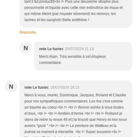
tant il fut productif)<br /> Puis une deuxième strophe plus
personnelle et liquide avec cette mer extinctrice de maux et
qui même éteint (par noyade sûrement) les remous, les
larmes et les sanglots! Belle antithèse !
Répondre
N
nnie Le fustec
20/07/2024 11:10
Merci Alain. Très sensible à cet élogieux
commentaire.
N
nnie Le fustec
16/07/2024 19:15
Merci à vous, muriel, Dominique, Jacques, Roland et Claudie
pour vos sympathiques commentaires. Les lire c'est comme
un baume au coeur.<br /> <br /> Bonne soirée à vous toutes
et tous, <br /> <br /> Amitiés d'Annie.<br /> <br /> Rolland je
viens de relire la revue 46 et j'ai trouvé que Henry et moi nous
avions "gazé ".<br /> <br /> La peinture de Watteau et la
poésie se marient à merveille. <br /> Super souvenir.<br />