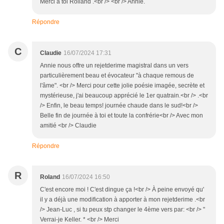
Merci à toi Rolland .<br /> <br /> Annie.
Répondre
C
Claudie
16/07/2024 17:31
Annie nous offre un rejetderime magistral dans un vers
particulièrement beau et évocateur "à chaque remous de
l'âme". <br /> Merci pour cette jolie poésie imagée, secrète et
mystérieuse, j'ai beaucoup apprécié le 1er quatrain.<br /> .<br
/> Enfin, le beau temps! journée chaude dans le sud!<br />
Belle fin de journée à toi et toute la confrérie<br /> Avec mon
amitié <br /> Claudie
Répondre
R
Roland
16/07/2024 16:50
C'est encore moi ! C'est dingue ça !<br /> À peine envoyé qu'
il y a déjà une modification à apporter à mon rejetderime .<br
/> Jean-Luc , si tu peux stp changer le 4ème vers par: <br /> "
Verrai-je Keller. * <br /> Merci