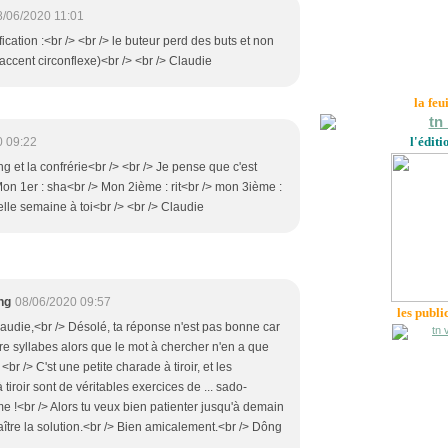
8/06/2020 11:01
ification :<br /> <br /> le buteur perd des buts et non
 accent circonflexe)<br /> <br /> Claudie
la feu
l'éditi
0 09:22
 et la confrérie<br /> <br /> Je pense que c'est
n 1er : sha<br /> Mon 2ième : rit<br /> mon 3ième :
elle semaine à toi<br /> <br /> Claudie
ng
08/06/2020 09:57
les publi
audie,<br /> Désolé, ta réponse n'est pas bonne car
tre syllabes alors que le mot à chercher n'en a que
 <br /> C'st une petite charade à tiroir, et les
tiroir sont de véritables exercices de ... sado-
 !<br /> Alors tu veux bien patienter jusqu'à demain
ître la solution.<br /> Bien amicalement.<br /> Dông