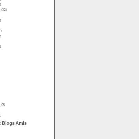
)
s
(32)
)
)
)
)
î
(5)
)
t Blogs Amis