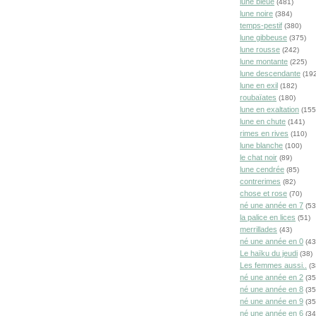
lune bleue
(481)
lune noire
(384)
temps-pestif
(380)
lune gibbeuse
(375)
lune rousse
(242)
lune montante
(225)
lune descendante
(192
lune en exil
(182)
roubaïates
(180)
lune en exaltation
(155
lune en chute
(141)
rimes en rives
(110)
lune blanche
(100)
le chat noir
(89)
lune cendrée
(85)
contrerimes
(82)
chose et rose
(70)
né une année en 7
(53
la palice en lices
(51)
merrillades
(43)
né une année en 0
(43
Le haïku du jeudi
(38)
Les femmes aussi..
(3
né une année en 2
(35
né une année en 8
(35
né une année en 9
(35
né une année en 6
(34