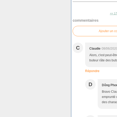
<< 1
commentaires
Ajouter un 
C
Claudie
08/06/202
Alors, c'est peut-êt
buteur râte des buts
Répondre
D
Dông Pho
Bravo Claud
emprunté u
des charad