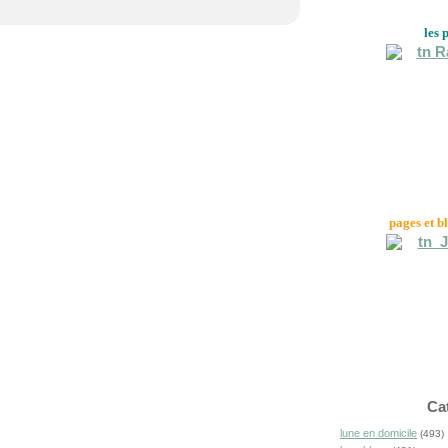
les 
pages et b
Ca
lune en domicile
(493)