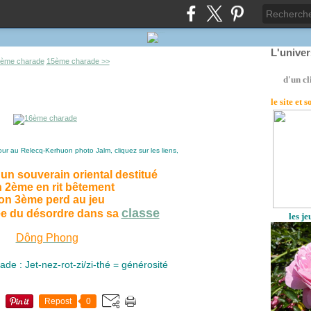
L'unive
7ème charade
15ème charade >>
d'un cl
le site
et 
our au Relecq-Kerhuon photo Jalm, cliquez sur les liens,
un souverain oriental destitué
 2ème en rit bêtement
on 3ème perd au jeu
classe
ée du désordre dans sa
les j
Dông Phong
e : Jet-nez-rot-zi/zi-thé = générosité
Repost
0