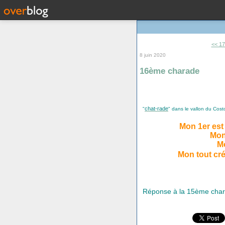
<< 1
8 juin 2020
16ème charade
chat-rade
"
" dans le vallon du Cost
Mon 1er est 
Mon
M
Mon tout cr
Réponse à la 15ème charad