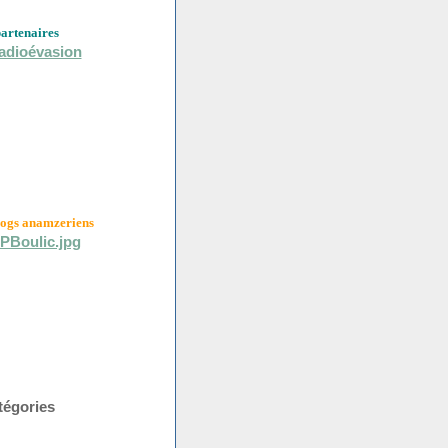
partenaires
logs anamzeriens
tégories