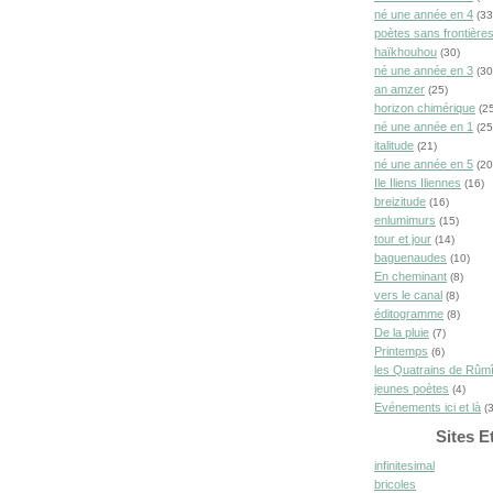
né une année en 4
(33
poètes sans frontière
haïkhouhou
(30)
né une année en 3
(30
an amzer
(25)
horizon chimérique
(25
né une année en 1
(25
italitude
(21)
né une année en 5
(20
Ile Iliens Iliennes
(16)
breizitude
(16)
enlumimurs
(15)
tour et jour
(14)
baguenaudes
(10)
En cheminant
(8)
vers le canal
(8)
éditogramme
(8)
De la pluie
(7)
Printemps
(6)
les Quatrains de Rûm
jeunes poètes
(4)
Evénements ici et là
(3
Sites E
infinitesimal
bricoles