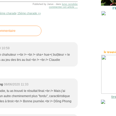
lune cendrée
Published by Janus
-
dans
commenter cet article
…
l'
7ème charade
15ème charade >>
commentaire
0 10:59
le trouv
re chahuteur =<br /> <br /> sha+ hue+( but)teur = le
 au jeu des tirs au but <br /> <br /> Claudie
ng
08/06/2020 11:33
ie, tu as trouvé le résultat final.<br /> Mais j'ai
n autre cheminement plus "tordu", caractéristique
tro
es à tiroir.<br /> Bonne journée.<br /> Dông Phong