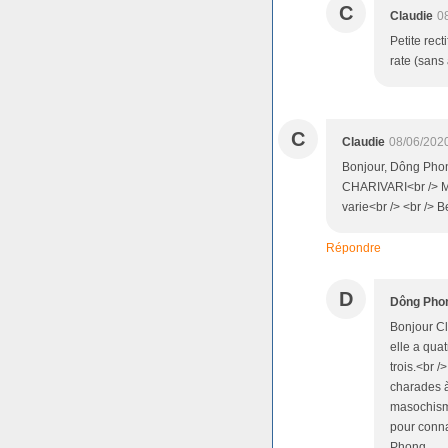
C
Claudie
0
Petite rect
rate (sans
C
Claudie
08/06/202
Bonjour, Dông Phong
CHARIVARI<br /> Mo
varie<br /> <br /> B
Répondre
D
Dông Pho
Bonjour Cl
elle a qua
trois.<br />
charades à 
masochisme
pour conna
Phong