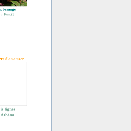
hobamage
ère d'an amzer
is lignes