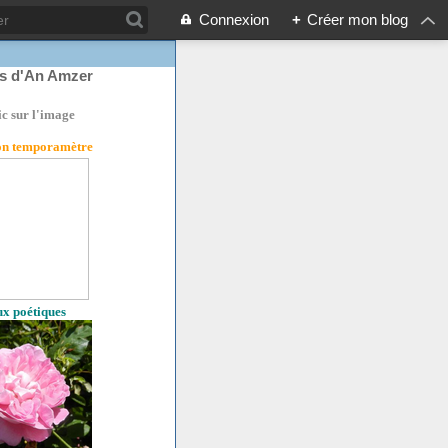
Connexion
+
Créer mon blog
rs d'An Amzer
ic sur l'image
son temporamètre
eux poétiques