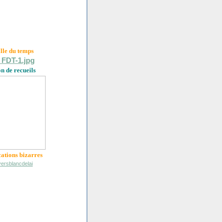
ille du
temps
on de recueils
cations bizarres