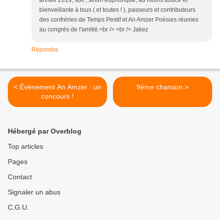
année 2019, soit , sinon euphorique, au moins douce et
bienveillante à tous ( et toutes ! ), passeurs et contributeurs
des confréries de Temps Pestif et An Amzer Poésies réunies
au congrès de l'amitié.<br /> <br /> Jakez
Répondre
< Événement An Amzer : un
9ème chanson >
concours !
Hébergé par Overblog
Top articles
Pages
Contact
Signaler un abus
C.G.U.