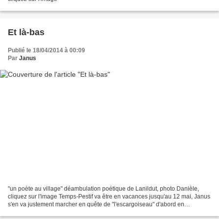
Et là-bas
Publié le 18/04/2014 à 00:09
Par
Janus
"un poète au village" déambulation poétique de Lanildut, photo Danièle,
cliquez sur l'image Temps-Pestif va être en vacances jusqu'au 12 mai, Janus
s'en va justement marcher en quête de "l'escargoiseau" d'abord en
Bourgogne puis dans l'Angoumois. Merci...