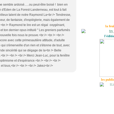
 me semble ardoisé......ou peut-être boisé ! bien en
 d'Eden de La Forest-Landerneau, est tout à fait
veilleux talent de notre Raymond La<br /> Tendresse,
uceur, de fantaisie, d'espièglerie, mais également de
/> <br /> Raymond te lire est un régal oxygénant,
la feu
t, et ton dernier opus intitulé " Les greniers parfumés
nouvelle fois nous le prouve.<br /> <br /> <br />
l'éditi
ore avec cette primesautière attitude, d'adulte
qui s'émerveille d'un rien et s'étonne de tout, avec
onde sincérité qui se dégage de la<br /> Belle
<br /> <br /> <br /> Merci Jean-Luc, pour la fenêtre
optimisme et d'espérance.<br /> <br /> <br />
 et tous,<br /> <br /> <br /> Jakez<br />
les publi