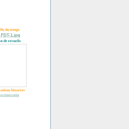
ille du
temps
on de recueils
cations bizarres