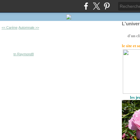
L'unive
<< Carène
Automnale >>
d'un cl
le site
et 
les j