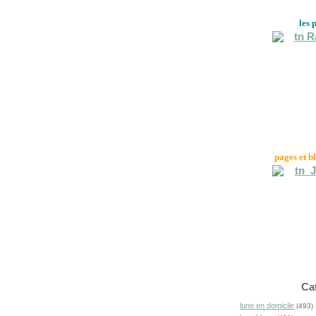
les 
pages et b
Ca
lune en domicile
(493)