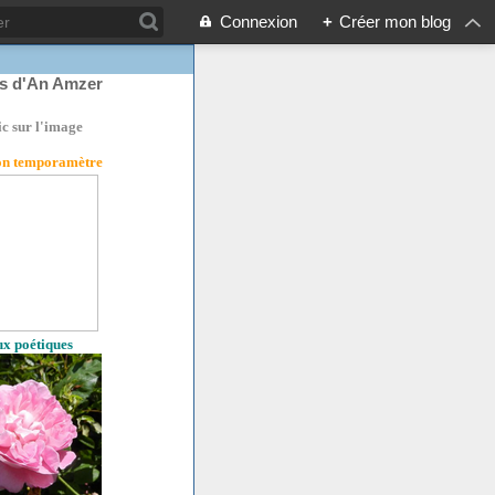
Connexion
+
Créer mon blog
rs d'An Amzer
ic sur l'image
son temporamètre
eux poétiques