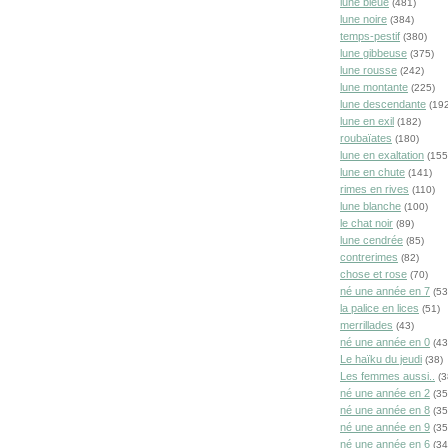
lune bleue
(481)
lune noire
(384)
temps-pestif
(380)
lune gibbeuse
(375)
lune rousse
(242)
lune montante
(225)
lune descendante
(192
lune en exil
(182)
roubaïates
(180)
lune en exaltation
(155
lune en chute
(141)
rimes en rives
(110)
lune blanche
(100)
le chat noir
(89)
lune cendrée
(85)
contrerimes
(82)
chose et rose
(70)
né une année en 7
(53
la palice en lices
(51)
merrillades
(43)
né une année en 0
(43
Le haïku du jeudi
(38)
Les femmes aussi..
(3
né une année en 2
(35
né une année en 8
(35
né une année en 9
(35
né une année en 6
(34