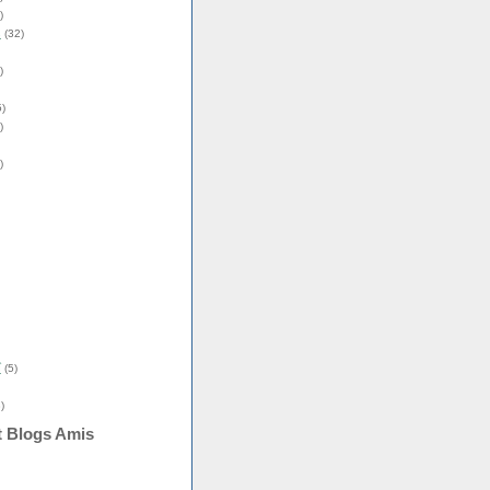
)
s
(32)
)
)
)
)
î
(5)
)
t Blogs Amis