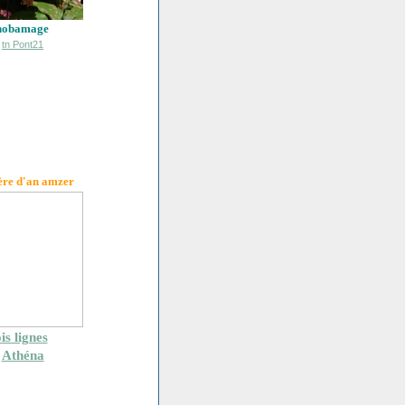
hobamage
ère d'an amzer
is lignes