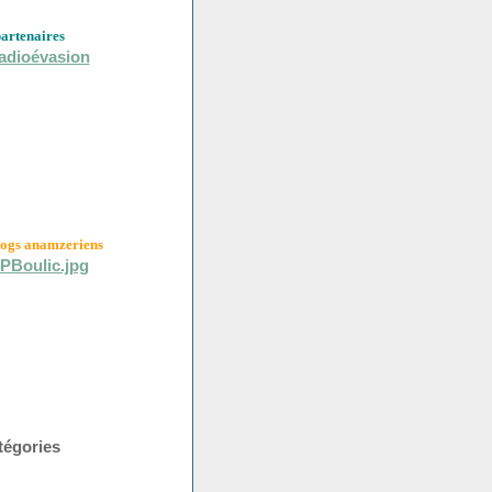
partenaires
logs anamzeriens
tégories