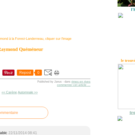
l'
ymond à la Forest-Landerneau, cliquer sur l'image
Raymond Quéméneur
le trouv
Repost
0
rimes en rives
Published by Janus
-
dans
commenter cet article
…
<< Carène
Automnale >>
tro
commentaire
abic
22/11/2014 08:41