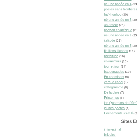
né une année en 4
(33
poètes sans frontière
haïkhouhou
(30)
né une année en 3
(30
an amzer
(25)
horizon chimérique
(25
né une année en 1
(25
italitude
(21)
né une année en 5
(20
Ile Iliens Iliennes
(16)
breizitude
(16)
enlumimurs
(15)
tour et jour
(14)
baguenaudes
(10)
En cheminant
(8)
vers le canal
(8)
éditogramme
(8)
De la pluie
(7)
Printemps
(6)
les Quatrains de Rûm
jeunes poètes
(4)
Evénements ici et là
(3
Sites E
infinitesimal
bricoles