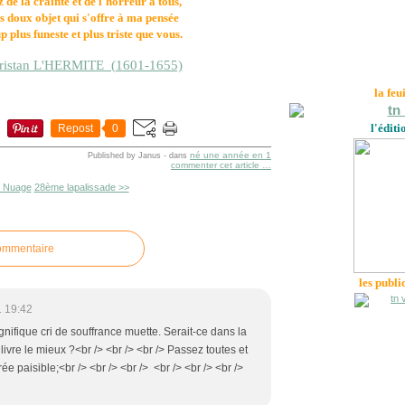
de la crainte et de l'horreur à tous,
s doux objet qui s'offre à ma pensée
 plus funeste et plus triste que vous.
Tristan L'HERMITE (1601-1655)
la feu
l'éditi
Repost
0
né une année en 1
Published by Janus
-
dans
commenter cet article
…
 Nuage
28ème lapalissade >>
commentaire
les publi
1 19:42
gnifique cri de souffrance muette. Serait-ce dans la
livre le mieux ?<br /> <br /> <br /> Passez toutes et
e paisible;<br /> <br /> <br /> <br /> <br /> <br />