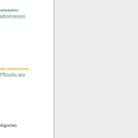
partenaires
logs anamzeriens
tégories