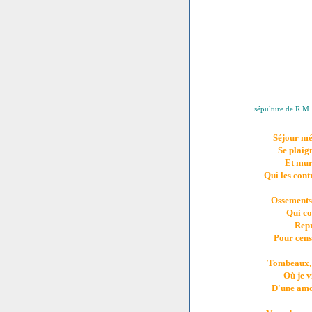
sépulture de R.M.
Séjour mé
Se plaig
Et mur
Qui les cont
Ossements 
Qui co
Repr
Pour cens
Tombeaux, p
Où je v
D'une amo