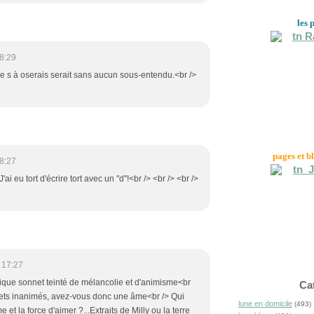
les 
8:29
 le s à oserais serait sans aucun sous-entendu.<br />
pages et b
8:27
J'ai eu tort d'écrire tort avec un "d"!<br /> <br /> <br />
 17:27
fique sonnet teinté de mélancolie et d'animisme<br
Ca
bjets inanimés, avez-vous donc une âme<br /> Qui
lune en domicile
(493)
 et la force d'aimer ?...Extraits de Milly ou la terre