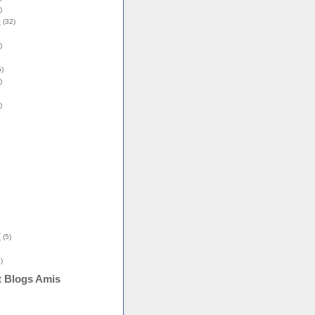
)
s
(32)
)
)
)
)
î
(5)
)
t Blogs Amis