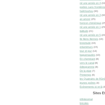
né une année en 4
(33
poètes sans frontière
haïkhouhou
(30)
né une année en 3
(30
an amzer
(25)
horizon chimérique
(25
né une année en 1
(25
italitude
(21)
né une année en 5
(20
Ile Iliens Iliennes
(16)
breizitude
(16)
enlumimurs
(15)
tour et jour
(14)
baguenaudes
(10)
En cheminant
(8)
vers le canal
(8)
éditogramme
(8)
De la pluie
(7)
Printemps
(6)
les Quatrains de Rûm
jeunes poètes
(4)
Evénements ici et là
(3
Sites E
infinitesimal
bricoles