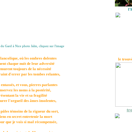
l'
 du Gard à Nice photo Jalm, cliquez sur l'image
lancolique, où les ombres dolentes
le trouv
nent chaque nuit de leur adversité
murent toujours de la nécessité
raint d'errer par les tombes relantes,
entassés, et vous, pierres parlantes
nservez les noms à la postérité,
ésentant la vie et sa fragilité
urer l'orgueil des âmes insolentes,
tro
âles témoins de la rigueur du sort,
iens en secret entretenir la mort
ur que je vois si mal récompensée,