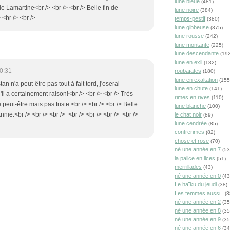
lune bleue
(481)
e Lamartine<br /> <br /> <br /> Belle fin de
lune noire
(384)
 <br /> <br />
temps-pestif
(380)
lune gibbeuse
(375)
lune rousse
(242)
lune montante
(225)
lune descendante
(192
lune en exil
(182)
0:31
roubaïates
(180)
lune en exaltation
(155
tan n'a peut-être pas tout à fait tord, j'oserai
lune en chute
(141)
il a certainement raison!<br /> <br /> <br /> Très
rimes en rives
(110)
peut-être mais pas triste.<br /> <br /> <br /> Belle
lune blanche
(100)
nnie.<br /> <br /> <br /> <br /> <br /> <br /> <br />
le chat noir
(89)
lune cendrée
(85)
contrerimes
(82)
chose et rose
(70)
né une année en 7
(53
la palice en lices
(51)
merrillades
(43)
né une année en 0
(43
Le haïku du jeudi
(38)
Les femmes aussi..
(3
né une année en 2
(35
né une année en 8
(35
né une année en 9
(35
né une année en 6
(34