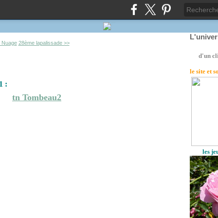
L'unive
 Nuage
28ème lapalissade >>
d'un cl
le site
et 
1 :
les j