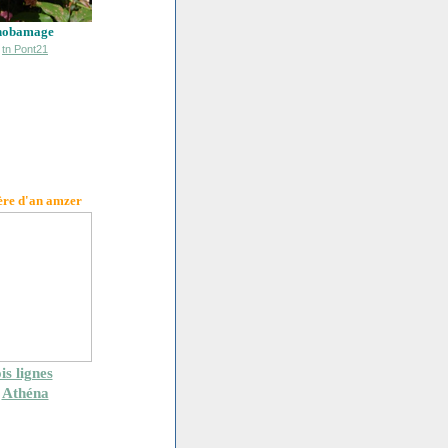
hobamage
ère d'an amzer
is lignes