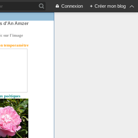
Connexion
+
Créer mon blog
rs d'An Amzer
ic sur l'image
son temporamètre
eux poétiques