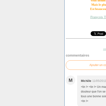
Vous donnez 
Mais le plu
Est beaucoup
François 
<<
commentaires
Ajouter un 
M
Michèle
11/05/201
<br /> <br /> Un ma
douleur que l'on se 
tous une bonne soiré
<br />