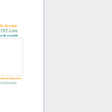
ille du
temps
on de recueils
cations bizarres