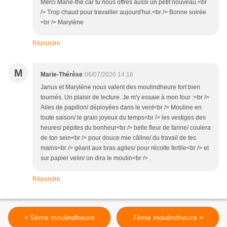
Merci Marie-thé car tu nous offres aussi un petit nouveau.<br
/> Trop chaud pour travailler aujourd'hui.<br /> Bonne soirée
<br /> Marylène
Répondre
M
Marie-Thérèse
06/07/2026 14:16
Janus et Marylène nous valent des moulindheure fort bien
tournés. Un plaisir de lecture. Je m'y essaie à mon tour :<br />
Ailes de papillon/ déployées dans le vent<br /> Mouline en
toute saison/ le grain joyeux du temps<br /> les vestiges des
heures/ pépites du bonheur<br /> belle fleur de farine/ coulera
de ton sein<br /> pour douce mie câline/ du travail de tes
mains<br /> géant aux bras agiles/ pour récolte fertile<br /> et
sur papier velin/ on dira le moulin<br /> .
Répondre
< 5ème moulindheure
7ème moulindheure >