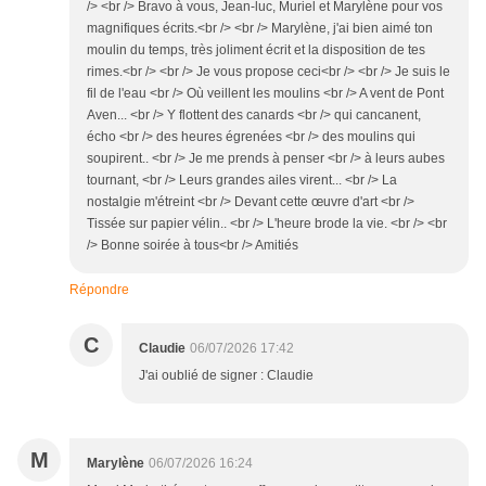
/> <br /> Bravo à vous, Jean-luc, Muriel et Marylène pour vos
magnifiques écrits.<br /> <br /> Marylène, j'ai bien aimé ton
moulin du temps, très joliment écrit et la disposition de tes
rimes.<br /> <br /> Je vous propose ceci<br /> <br /> Je suis le
fil de l'eau <br /> Où veillent les moulins <br /> A vent de Pont
Aven... <br /> Y flottent des canards <br /> qui cancanent,
écho <br /> des heures égrenées <br /> des moulins qui
soupirent.. <br /> Je me prends à penser <br /> à leurs aubes
tournant, <br /> Leurs grandes ailes virent... <br /> La
nostalgie m'étreint <br /> Devant cette œuvre d'art <br />
Tissée sur papier vélin.. <br /> L'heure brode la vie. <br /> <br
/> Bonne soirée à tous<br /> Amitiés
Répondre
C
Claudie
06/07/2026 17:42
J'ai oublié de signer : Claudie
M
Marylène
06/07/2026 16:24