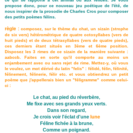
ce qui se rapporte à cet animal ou aux félidés.
Je vous
propose donc, pour ce nouveau jeu poétique de l'été, de
nous inspirer de la prosodie de Charles Cros pour composer
des petits poèmes félins.
règle :
composez, sur le thème du chat, un sizain (strophe
de six vers) hétérométrique de quatre octosyllabes (vers de
huit pieds) et de deux tétrasyllabes (vers de quatre pieds),
ces derniers étant situés en 3ème et 6ème position.
Disposez les 3 rimes de ce sizain de la manière suivante :
aabccb. Faites en sorte qu'il comporte au moins un
enjambement avec ou sans rejet de rime. Mettez-y, où vous
le voulez, un mot dérivé du latin "felis" : félidé, félin, félinité,
félinement, félinerie, félir etc. et vous obtiendrez un petit
poème que j'appellerais bien un "féligramme" comme celui-
ci :
Le chat, au pied du réverbère,
Me fixe avec ses grands yeux verts.
Dans son regard,
Je crois voir l'éclat d'une
lune
Féline fichée à la brune,
Comme un poignard.