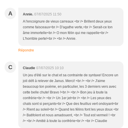
A
Annie.
07/07/2025 11:50
A l'encoignure de vieux carreaux <br /> Brillent deux yeux
comme faisceaux<br /> D'agathe verte,<br /> Serait-ce ton
âme immortelle<br /> O mon félin qui me rappelle<br />
L'horrible perte!<br /> <br /> Annie.
Répondre
C
Claudie
07/07/2025 10:10
Un jeu d'été sur le chat et sa contrainte de syntaxe! Encore un
joli défi à relever de Janus. Merci! <br /> <br /> J'aime
beaucoup ton poème, en particulier, les 3 derniers vers avec
cette belle chute! Bravo !<br /> <br /> Bon jeu à toute la
confrérie<br /> <br /> Un 1er jet<br /> <br /> Les yeux des
chats sont si perçants<br /> Que des feuillus vert ondoyant<br
/> Rient au soleil<br /> Quand les félins font les yeux doux <br
/> Batifolent et nous amadouent, <br /> Tout est vermeil ! <br
/> <br /> Amitié à toute la confrérie<br /> <br /> Claudie