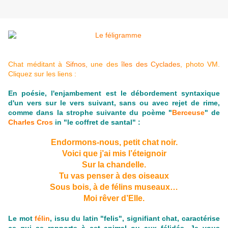
Chat méditant à
Sifnos,
une des
îles des Cyclades
, photo VM.
Cliquez sur les liens :
En poésie, l'enjambement est le débordement syntaxique
d'un vers sur le vers suivant, sans ou avec rejet de rime,
comme dans la strophe suivante du poème "
Berceuse
" de
Charles Cros
in "le coffret de santal" :
Endormons-nous, petit chat noir.
Voici que j’ai mis l’éteignoir
Sur la chandelle.
Tu vas penser à des oiseaux
Sous bois, à de félins museaux…
Moi rêver d’Elle.
Le mot
félin
, issu du latin "felis", signifiant chat, caractérise