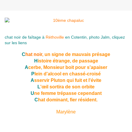
chat noir de faîtage à
Réthoville
en Cotentin
, photo Jalm, cliquez
sur les liens
C
hat noir
, un signe de mauvais présage
H
istoire étrange, de passage
A
cerbe, Monsieur boit pour s'apaiser
P
lein d'alcool en chassé-croisé
A
sservir Pluton qui fuit et l'évite
L
'œil sortira de son orbite
U
ne femme trépasse cependant
C
hat dominant, fier résident.
Marylène