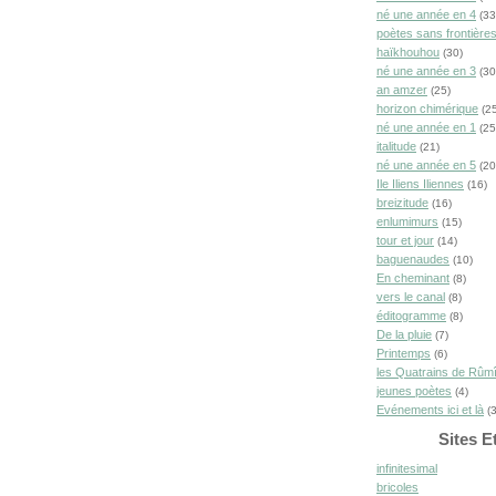
né une année en 4
(33
poètes sans frontière
haïkhouhou
(30)
né une année en 3
(30
an amzer
(25)
horizon chimérique
(25
né une année en 1
(25
italitude
(21)
né une année en 5
(20
Ile Iliens Iliennes
(16)
breizitude
(16)
enlumimurs
(15)
tour et jour
(14)
baguenaudes
(10)
En cheminant
(8)
vers le canal
(8)
éditogramme
(8)
De la pluie
(7)
Printemps
(6)
les Quatrains de Rûm
jeunes poètes
(4)
Evénements ici et là
(3
Sites E
infinitesimal
bricoles