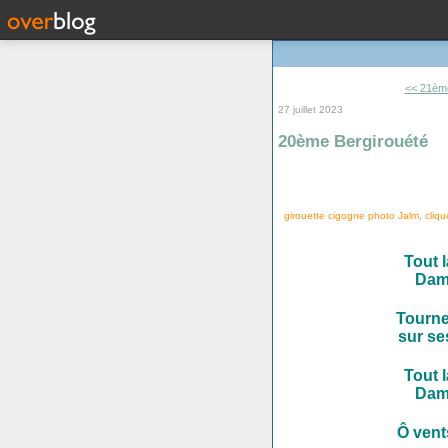
<< 21ème
27 juillet 2023
20ème Bergirouété
girouette cigogne photo Jalm, clique
Tout 
Dam
Tourne
sur se
Tout 
Dam
Ô vents