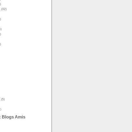
)
s
(32)
)
)
)
)
î
(5)
)
t Blogs Amis