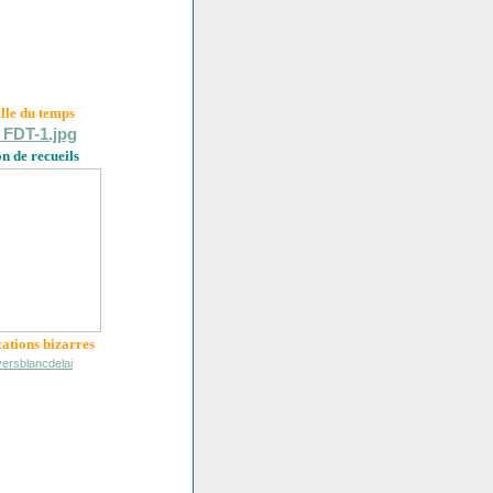
ille du
temps
on de recueils
cations bizarres