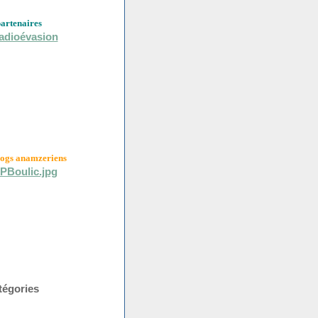
partenaires
logs anamzeriens
tégories