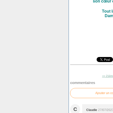
son cœur 
Tout 
Dam
<< 21ème
commentaires
Ajouter un 
C
Claudie
27/07/202