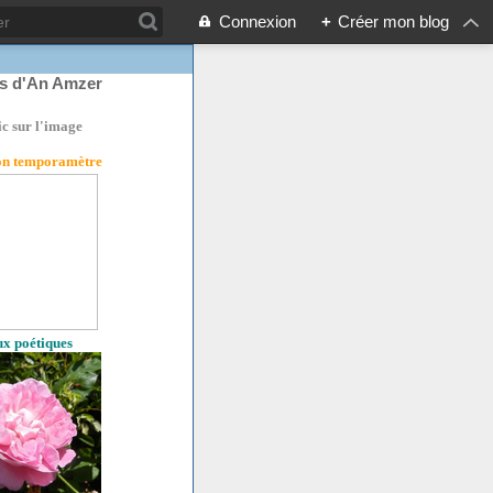
Connexion
+
Créer mon blog
rs d'An Amzer
ic sur l'image
son temporamètre
eux poétiques