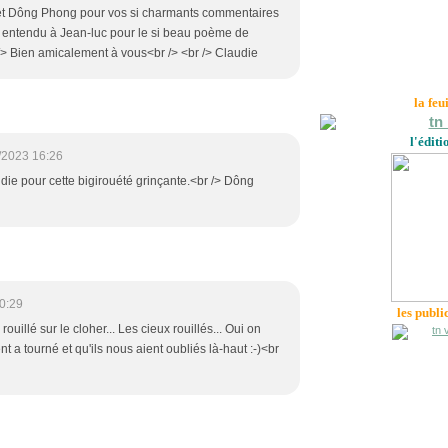
 et Dông Phong pour vos si charmants commentaires
en entendu à Jean-luc pour le si beau poème de
 /> Bien amicalement à vous<br /> <br /> Claudie
la feu
l'éditi
/2023 16:26
die pour cette bigirouété grinçante.<br /> Dông
0:29
les publi
rouillé sur le cloher... Les cieux rouillés... Oui on
ent a tourné et qu'ils nous aient oubliés là-haut :-)<br