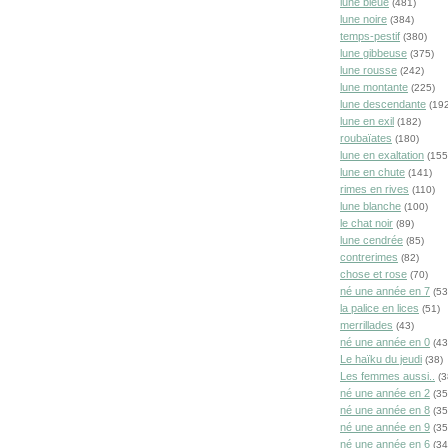
lune bleue
(481)
lune noire
(384)
temps-pestif
(380)
lune gibbeuse
(375)
lune rousse
(242)
lune montante
(225)
lune descendante
(192
lune en exil
(182)
roubaïates
(180)
lune en exaltation
(155
lune en chute
(141)
rimes en rives
(110)
lune blanche
(100)
le chat noir
(89)
lune cendrée
(85)
contrerimes
(82)
chose et rose
(70)
né une année en 7
(53
la palice en lices
(51)
merrillades
(43)
né une année en 0
(43
Le haïku du jeudi
(38)
Les femmes aussi..
(3
né une année en 2
(35
né une année en 8
(35
né une année en 9
(35
né une année en 6
(34