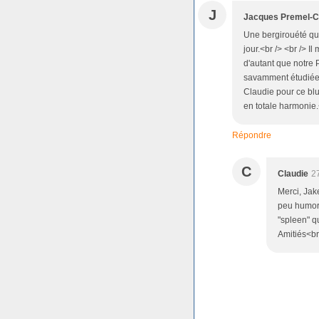
J
Jacques Premel-C
Une bergirouété qu
jour.<br /> <br /> I
d'autant que notre
savamment étudiée 
Claudie pour ce blue
en totale harmonie.<
Répondre
C
Claudie
2
Merci, Jak
peu humor
"spleen" q
Amitiés<br