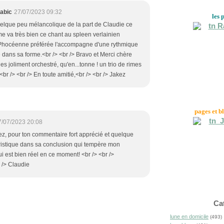
abic
27/07/2023 09:32
les 
elque peu mélancolique de la part de Claudie ce
l me va très bien ce chant au spleen verlainien
 Phocéenne préférée l'accompagne d'une rythmique
dans sa forme.<br /> <br /> Bravo et Merci chère
s joliment orchestré, qu'en...tonne ! un trio de rimes
br /> <br /> En toute amitié,<br /> <br /> Jakez
pages et b
7/07/2023 20:08
ez, pour ton commentaire fort apprécié et quelque
istique dans sa conclusion qui tempère mon
ui est bien réel en ce moment! <br /> <br />
 /> Claudie
Ca
lune en domicile
(493)