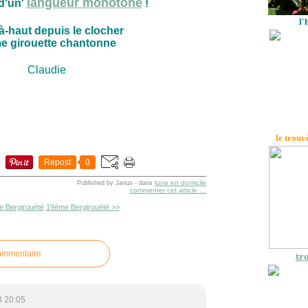
langueur monotone
d'un'
!
l'
là-haut depuis le clocher
e girouette chantonne
Claudie
le trouv
Repost
0
lune en domicile
Published by Janus
-
dans
commenter cet article
…
 Bergirouété
19ème Bergirouété >>
commentaire
tro
3 20:05