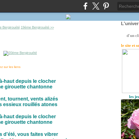
L'unive
 Bergirouété
19ème Bergirouété >>
d'un cl
le site
et 
z sur les liens
là-haut depuis le clocher
e girouette chantonne
les j
nt, tournent, vents alizés
s essieux rouillés atones
là-haut depuis le clocher
e girouette chantonne
 d'été, vous faites vibrer