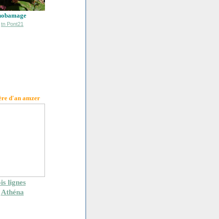
hobamage
ère d'an amzer
is lignes