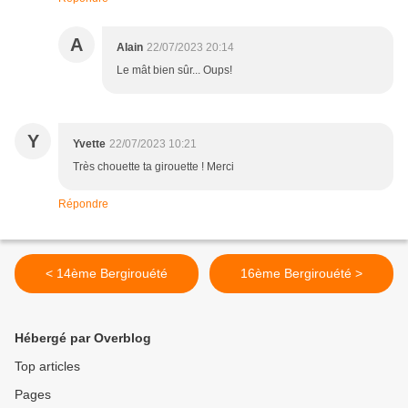
A
Alain
22/07/2023 20:14
Le mât bien sûr... Oups!
Y
Yvette
22/07/2023 10:21
Très chouette ta girouette ! Merci
Répondre
< 14ème Bergirouété
16ème Bergirouété >
Hébergé par Overblog
Top articles
Pages