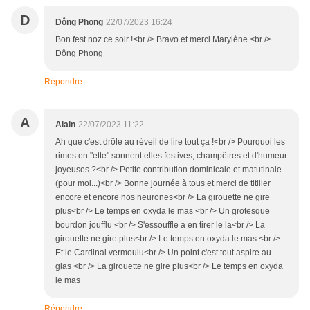
D
Dông Phong
22/07/2023 16:24
Bon fest noz ce soir !<br /> Bravo et merci Marylène.<br />
Dông Phong
Répondre
A
Alain
22/07/2023 11:22
Ah que c'est drôle au réveil de lire tout ça !<br /> Pourquoi les
rimes en "ette" sonnent elles festives, champêtres et d'humeur
joyeuses ?<br /> Petite contribution dominicale et matutinale
(pour moi...)<br /> Bonne journée à tous et merci de titiller
encore et encore nos neurones<br /> La girouette ne gire
plus<br /> Le temps en oxyda le mas <br /> Un grotesque
bourdon joufflu <br /> S'essouffle a en tirer le la<br /> La
girouette ne gire plus<br /> Le temps en oxyda le mas <br />
Et le Cardinal vermoulu<br /> Un point c'est tout aspire au
glas <br /> La girouette ne gire plus<br /> Le temps en oxyda
le mas
Répondre