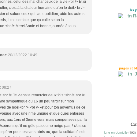
ionnes, celui des mal chanceux de la vie.<br /> Et si
ffer, c’est à la chaleur humaine qu’on le doit.<br />
les 
er et saluer ceux qui, au quotidien, aide les autres.
ieds, il me semble que ça colle selon la
ue.<br /> Merci Annie et bonne journée à tous
stec
20/12/2022 10:49
pages et b
2 08:27
<br /> Je viens te remercier deux fois :<br /> <br />
ire sympathique du 16 un peu tardif sur mon
êves de noël<br /> <br /> -et pour ton adventus de ce
typique avec une rime unique et quelques entorses
vers, aux 1ers et 3ième vers, mais compensées par la
Ca
spérons qu'il ne gèle pas ou ne neige pas, ! c'est ce
pérer pour les sans-abris ou, que la solidarité soit
lune en domicile
(493)