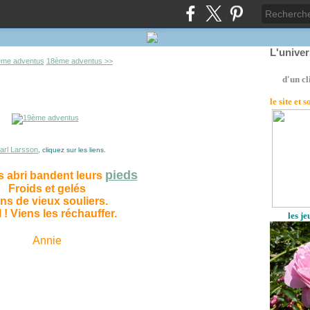
L'unive
ème adventus
18ème adventus >>
d'un cl
le site
et 
arl Larsson
, cliquez sur les liens.
pieds
s abri bandent leurs
Froids et gelés
ns de vieux souliers.
 ! Viens les réchauffer.
les j
Annie