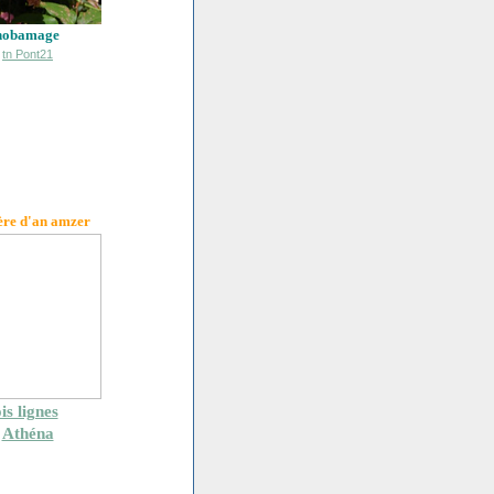
hobamage
ère d'an amzer
is lignes