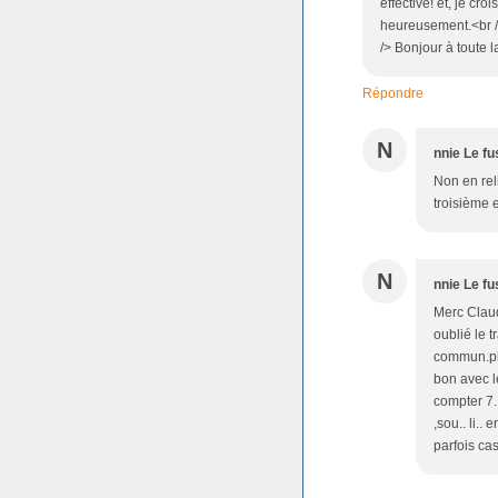
effective! et, je croi
heureusement.<br />
/> Bonjour à toute l
Répondre
N
nnie Le fu
Non en reli
troisième e
N
nnie Le fu
Merc Claud
oublié le t
commun.pie
bon avec le
compter 7.
,sou.. li..
parfois ca