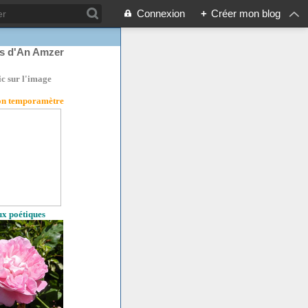
Connexion
+
Créer mon blog
rs d'An Amzer
ic sur l'image
son temporamètre
eux poétiques