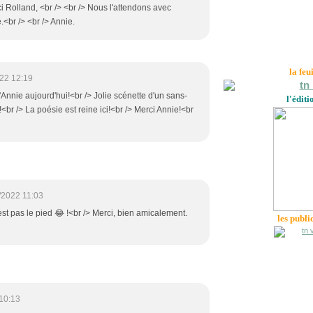
i Rolland, <br /> <br /> Nous l'attendons avec
.<br /> <br /> Annie.
la feu
22 12:19
nnie aujourd'hui!<br /> Jolie scénette d'un sans-
l'éditi
!<br /> La poésie est reine ici!<br /> Merci Annie!<br
/2022 11:03
'est pas le pied 😂 !<br /> Merci, bien amicalement.
les publi
10:13