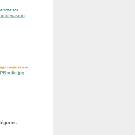
partenaires
logs anamzeriens
tégories