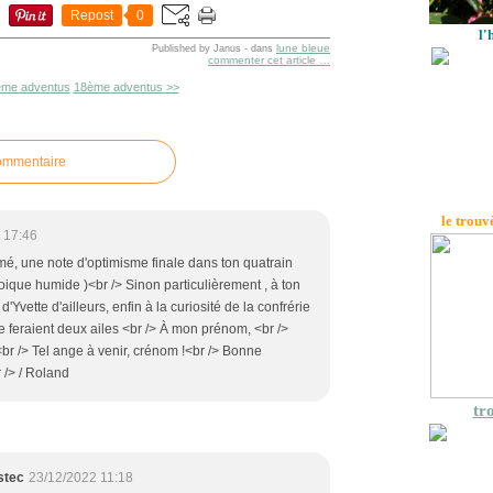
Repost
0
l'
lune bleue
Published by Janus
-
dans
commenter cet article
…
ème adventus
18ème adventus >>
commentaire
le trouv
 17:46
é, une note d'optimisme finale dans ton quatrain
oique humide )<br /> Sinon particulièrement , à ton
e d'Yvette d'ailleurs, enfin à la curiosité de la confrérie
le feraient deux ailes <br /> À mon prénom, <br />
br /> Tel ange à venir, crénom !<br /> Bonne
 /> / Roland
tro
stec
23/12/2022 11:18