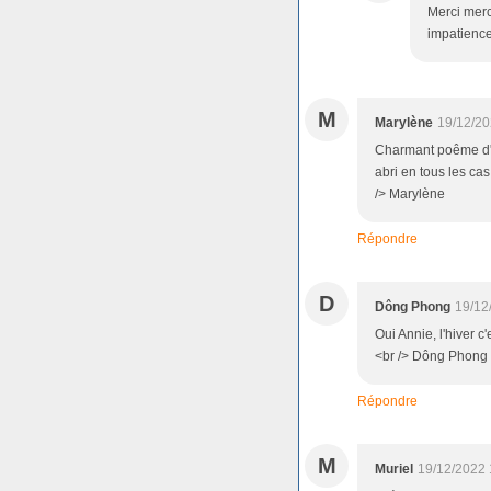
Merci merc
impatience
M
Marylène
19/12/20
Charmant poême d'A
abri en tous les cas
/> Marylène
Répondre
D
Dông Phong
19/12
Oui Annie, l'hiver c
<br /> Dông Phong
Répondre
M
Muriel
19/12/2022 