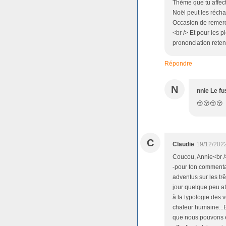
Thème que tu affect
Noël peut les réchau
Occasion de remerci
<br /> Et pour les p
prononciation reten
Répondre
N
nnie Le fu
😚😚😚😚
C
Claudie
19/12/202
Coucou, Annie<br /> 
-pour ton commenta
adventus sur les tr
jour quelque peu a
à la typologie des 
chaleur humaine...E
que nous pouvons es