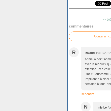
<< 20
commentaires
Ajouter un 
R
Roland
19/12/2022
Annie, à point nomm
avec le redoux ( qu
attention...et à cell
.<br /> Tout comm' 
Papillonne à Noël <
semaine à tous. <br
Répondre
N
nnie Le fu