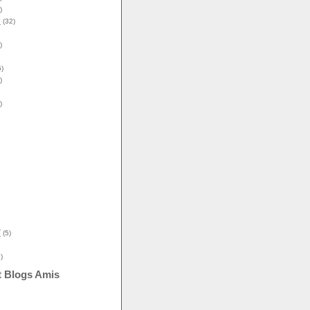
)
s
(32)
)
)
)
)
î
(5)
)
t Blogs Amis