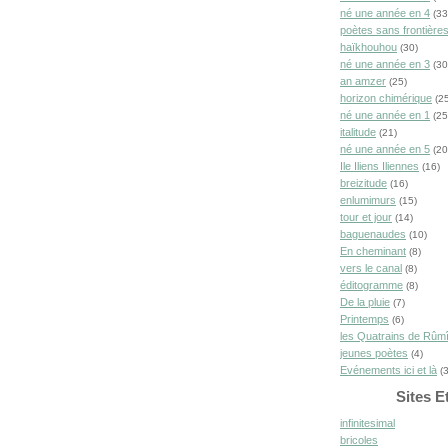
né une année en 4
(33
poètes sans frontière
haïkhouhou
(30)
né une année en 3
(30
an amzer
(25)
horizon chimérique
(25
né une année en 1
(25
italitude
(21)
né une année en 5
(20
Ile Iliens Iliennes
(16)
breizitude
(16)
enlumimurs
(15)
tour et jour
(14)
baguenaudes
(10)
En cheminant
(8)
vers le canal
(8)
éditogramme
(8)
De la pluie
(7)
Printemps
(6)
les Quatrains de Rûm
jeunes poètes
(4)
Evénements ici et là
(3
Sites E
infinitesimal
bricoles