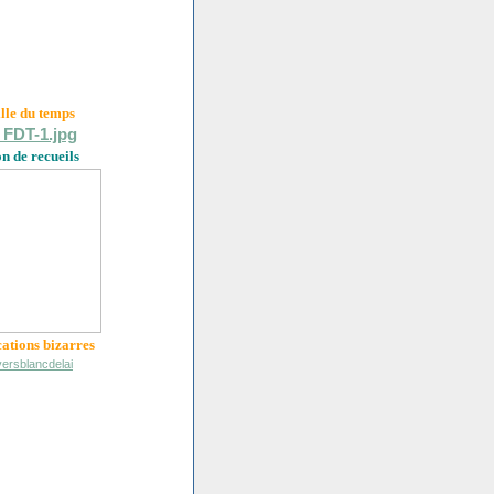
ille du
temps
on de recueils
cations bizarres