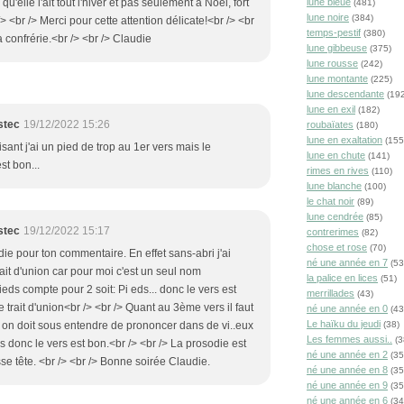
s qu'elle l'ait tout l'hiver et pas seulement à Noël, fort
lune bleue
(481)
lune noire
(384)
 <br /> Merci pour cette attention délicate!<br /> <br
temps-pestif
(380)
a confrérie.<br /> <br /> Claudie
lune gibbeuse
(375)
lune rousse
(242)
lune montante
(225)
lune descendante
(192
lune en exil
(182)
stec
19/12/2022 15:26
roubaïates
(180)
lune en exaltation
(155
sant j'ai un pied de trop au 1er vers mais le
lune en chute
(141)
st bon...
rimes en rives
(110)
lune blanche
(100)
le chat noir
(89)
lune cendrée
(85)
stec
19/12/2022 15:17
contrerimes
(82)
chose et rose
(70)
ie pour ton commentaire. En effet sans-abri j'ai
né une année en 7
(53
rait d'union car pour moi c'est un seul nom
la palice en lices
(51)
ds compte pour 2 soit: Pi eds... donc le vers est
merrillades
(43)
 trait d'union<br /> <br /> Quant au 3ème vers il faut
né une année en 0
(43
Le haïku du jeudi
 on doit sous entendre de prononcer dans de vi..eux
(38)
Les femmes aussi..
(3
 ers donc le vers est bon.<br /> <br /> La prosodie est
né une année en 2
(35
sse tête. <br /> <br /> Bonne soirée Claudie.
né une année en 8
(35
né une année en 9
(35
né une année en 6
(34