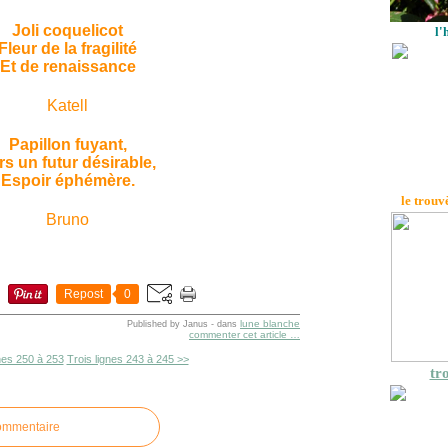
Joli coquelicot
l'
Fleur de la fragilité
Et de renaissance
Katell
Papillon fuyant,
rs un futur désirable,
Espoir éphémère.
le trouv
Bruno
Repost
0
lune blanche
Published by Janus
-
dans
commenter cet article
…
gnes 250 à 253
Trois lignes 243 à 245 >>
tro
commentaire