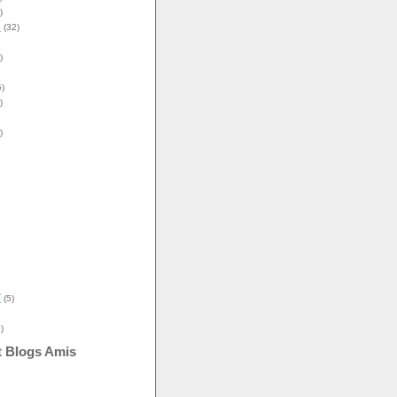
)
s
(32)
)
)
)
)
î
(5)
)
t Blogs Amis