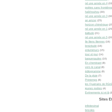
né une année en 4
(33
poètes sans frontière
haïkhouhou
(30)
né une année en 3
(30
an amzer
(25)
horizon chimérique
(25
né une année en 1
(25
italitude
(21)
né une année en 5
(20
Ile Iliens Iliennes
(16)
breizitude
(16)
enlumimurs
(15)
tour et jour
(14)
baguenaudes
(10)
En cheminant
(8)
vers le canal
(8)
éditogramme
(8)
De la pluie
(7)
Printemps
(6)
les Quatrains de Rûm
jeunes poètes
(4)
Evénements ici et là
(3
Sites E
infinitesimal
bricoles