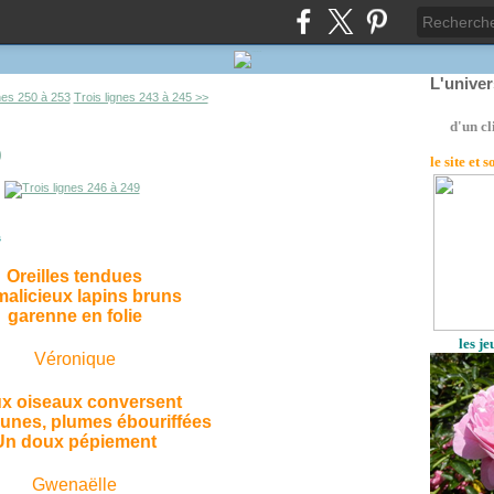
L'unive
gnes 250 à 253
Trois lignes 243 à 245 >>
d'un cl
9
le site
et 
s
Oreilles tendues
 malicieux lapins bruns
garenne en folie
les j
Véronique
x oiseaux conversent
unes, plumes ébouriffées
Un doux pépiement
Gwenaëlle