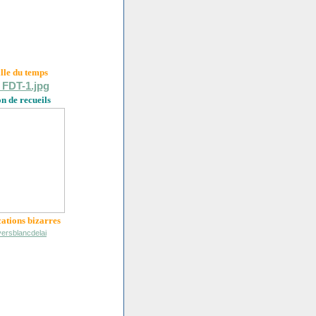
ille du
temps
on de recueils
cations bizarres