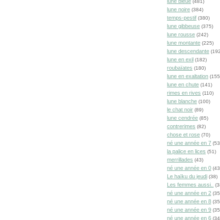
lune bleue
(481)
lune noire
(384)
temps-pestif
(380)
lune gibbeuse
(375)
lune rousse
(242)
lune montante
(225)
lune descendante
(192
lune en exil
(182)
roubaïates
(180)
lune en exaltation
(155
lune en chute
(141)
rimes en rives
(110)
lune blanche
(100)
le chat noir
(89)
lune cendrée
(85)
contrerimes
(82)
chose et rose
(70)
né une année en 7
(53
la palice en lices
(51)
merrillades
(43)
né une année en 0
(43
Le haïku du jeudi
(38)
Les femmes aussi..
(3
né une année en 2
(35
né une année en 8
(35
né une année en 9
(35
né une année en 6
(34