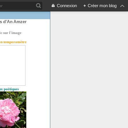
Connexion
+
Créer mon blog
rs d'An Amzer
ic sur l'image
son temporamètre
eux poétiques