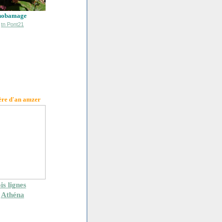
hobamage
ère d'an amzer
is lignes