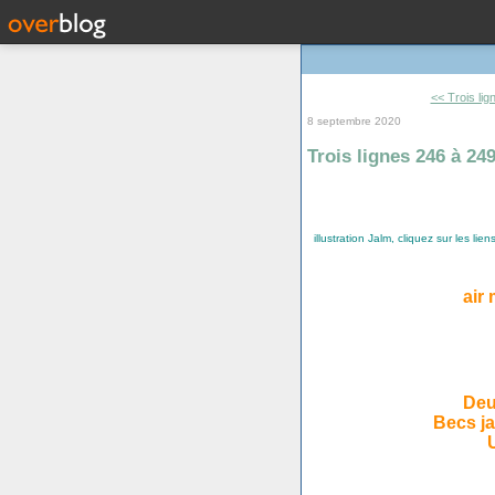
<< Trois li
8 septembre 2020
Trois lignes 246 à 24
illustration Jalm, cliquez sur les lien
air
Deu
Becs ja