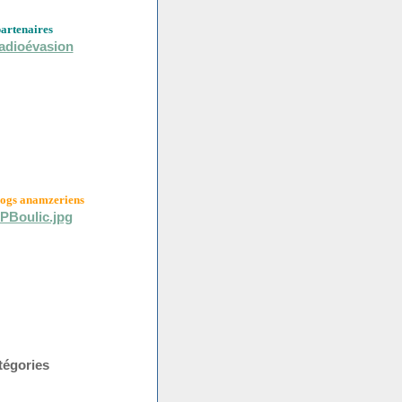
partenaires
logs anamzeriens
tégories