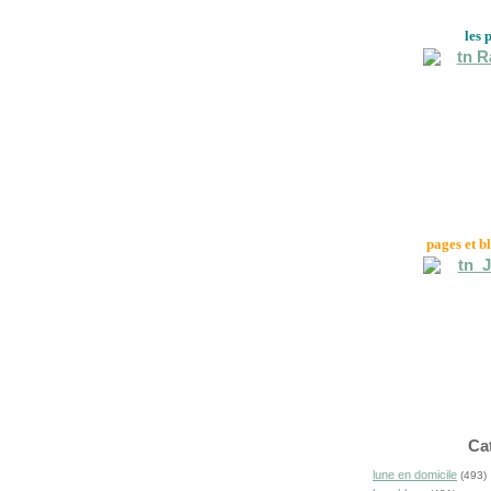
les 
pages et b
Ca
lune en domicile
(493)