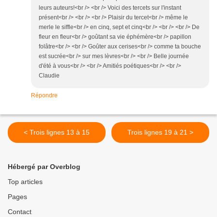
leurs auteurs!<br /> <br /> Voici des tercets sur l'instant
présent<br /> <br /> <br /> Plaisir du tercet<br /> même le
merle le siffle<br /> en cinq, sept et cinq<br /> <br /> <br /> De
fleur en fleur<br /> goûtant sa vie éphémère<br /> papillon
folâtre<br /> <br /> Goûter aux cerises<br /> comme ta bouche
est sucrée<br /> sur mes lèvres<br /> <br /> Belle journée
d'été à vous<br /> <br /> Amitiés poétiques<br /> <br />
Claudie
Répondre
< Trois lignes 13 à 15
Trois lignes 19 à 21 >
Hébergé par Overblog
Top articles
Pages
Contact