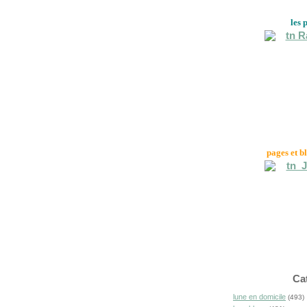
les 
pages et b
Ca
lune en domicile
(493)