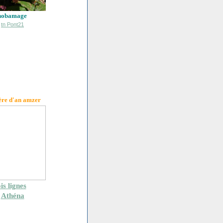
hobamage
ère d'an amzer
is lignes