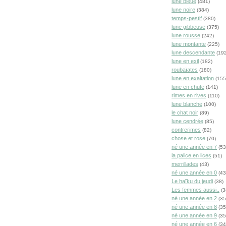
lune bleue
(481)
lune noire
(384)
temps-pestif
(380)
lune gibbeuse
(375)
lune rousse
(242)
lune montante
(225)
lune descendante
(192
lune en exil
(182)
roubaïates
(180)
lune en exaltation
(155
lune en chute
(141)
rimes en rives
(110)
lune blanche
(100)
le chat noir
(89)
lune cendrée
(85)
contrerimes
(82)
chose et rose
(70)
né une année en 7
(53
la palice en lices
(51)
merrillades
(43)
né une année en 0
(43
Le haïku du jeudi
(38)
Les femmes aussi..
(3
né une année en 2
(35
né une année en 8
(35
né une année en 9
(35
né une année en 6
(34