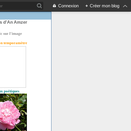
Connexion
+
Créer mon blog
rs d'An Amzer
ic sur l'image
son temporamètre
eux poétiques