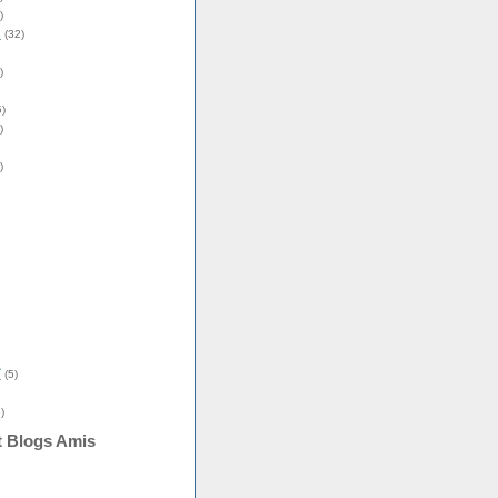
)
s
(32)
)
)
)
)
î
(5)
)
t Blogs Amis