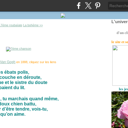
L'unive
17ème roubaïate
La bohème >>
d'un cl
le site
et 
Van Gogh
en 1888, cliquez sur les liens
s ébats polis,
la couche en déroute,
ue et le sistre du doute
aient du lit.
les j
s, tu marchais quand même,
 doux chien battu,
d’être tendre, vois-tu,
 qu’on aime.