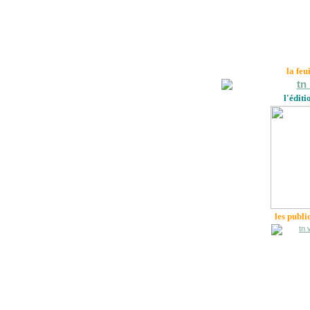
la feu
l'éditi
les publi