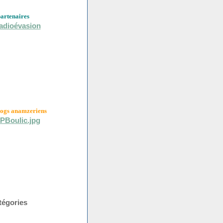
partenaires
logs anamzeriens
tégories