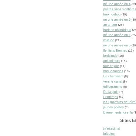
né une année en 4
(33
poètes sans frontière
haïkhouhou
(30)
né une année en 3
(30
an amzer
(25)
horizon chimérique
(25
né une année en 1
(25
italitude
(21)
né une année en 5
(20
Ile Iliens Iliennes
(16)
breizitude
(16)
enlumimurs
(15)
tour et jour
(14)
baguenaudes
(10)
En cheminant
(8)
vers le canal
(8)
éditogramme
(8)
De la pluie
(7)
Printemps
(6)
les Quatrains de Rûm
jeunes poètes
(4)
Evénements ici et là
(3
Sites E
infinitesimal
bricoles