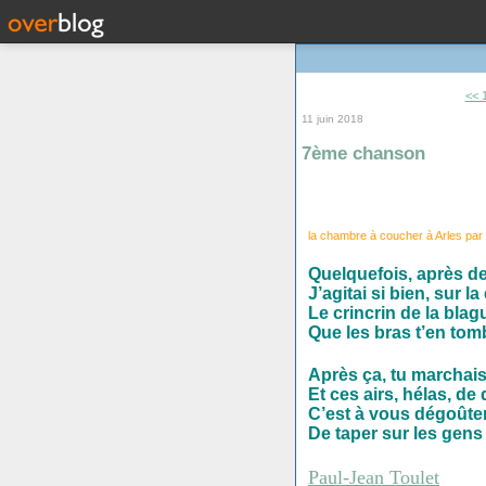
<< 
11 juin 2018
7ème chanson
la chambre à coucher à Arles par
Quelquefois, après de
J’agitai si bien, sur 
Le crincrin de la blag
Que les bras t’en tomb
Après ça, tu marchai
Et ces airs, hélas, de
C’est à vous dégoûter 
De taper sur les gens
Paul-Jean Toulet