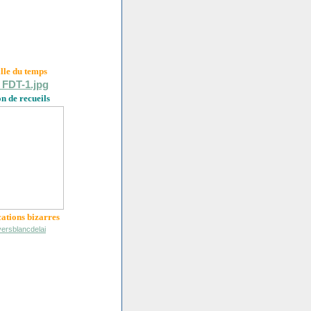
ille du
temps
on de recueils
cations bizarres