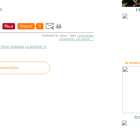
29
l'
Repost
0
contrerimes
Published by Janus
-
dans
commenter cet article
…
17ème roubaïate
La bohème >>
le trouv
commentaire
tro