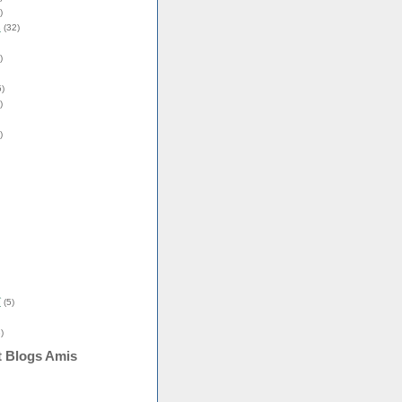
)
s
(32)
)
)
)
)
î
(5)
)
t Blogs Amis