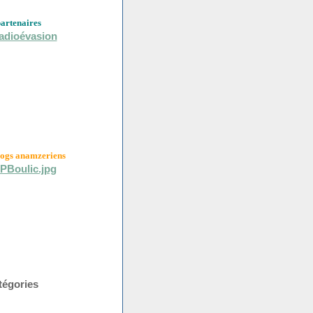
partenaires
logs anamzeriens
tégories