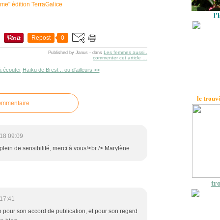
éâme" édition TerraGalice
l'
Repost
0
Les femmes aussi..
Published by Janus
-
dans
commenter cet article
…
 à écouter
Haïku de Brest .. ou d'ailleurs >>
le trouv
commentaire
18 09:09
ein de sensibilité, merci à vous!<br /> Marylène
tro
17:41
 pour son accord de publication, et pour son regard