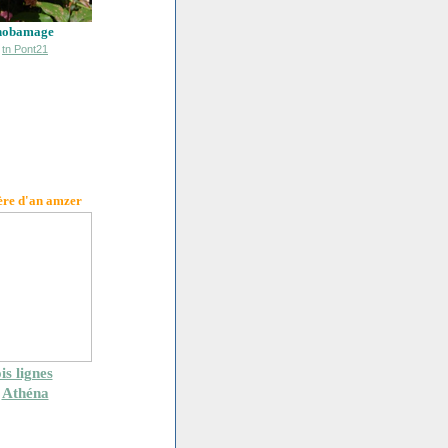
hobamage
ère d'an amzer
is lignes