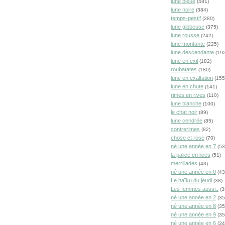
lune bleue
(481)
lune noire
(384)
temps-pestif
(380)
lune gibbeuse
(375)
lune rousse
(242)
lune montante
(225)
lune descendante
(192
lune en exil
(182)
roubaïates
(180)
lune en exaltation
(155
lune en chute
(141)
rimes en rives
(110)
lune blanche
(100)
le chat noir
(89)
lune cendrée
(85)
contrerimes
(82)
chose et rose
(70)
né une année en 7
(53
la palice en lices
(51)
merrillades
(43)
né une année en 0
(43
Le haïku du jeudi
(38)
Les femmes aussi..
(3
né une année en 2
(35
né une année en 8
(35
né une année en 9
(35
né une année en 6
(34