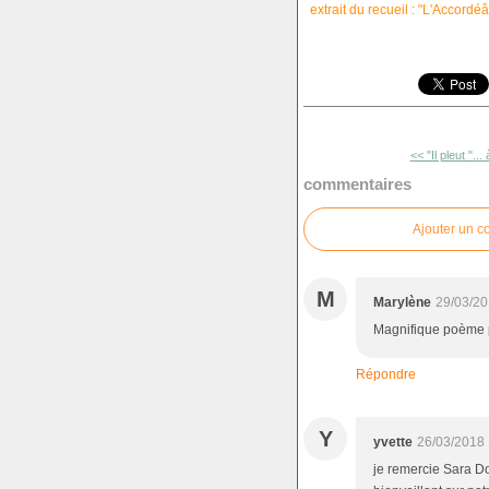
extrait du recueil : "L'Accord
<< "Il pleut "...
commentaires
Ajouter un 
M
Marylène
29/03/20
Magnifique poème pl
Répondre
Y
yvette
26/03/2018 
je remercie Sara Do