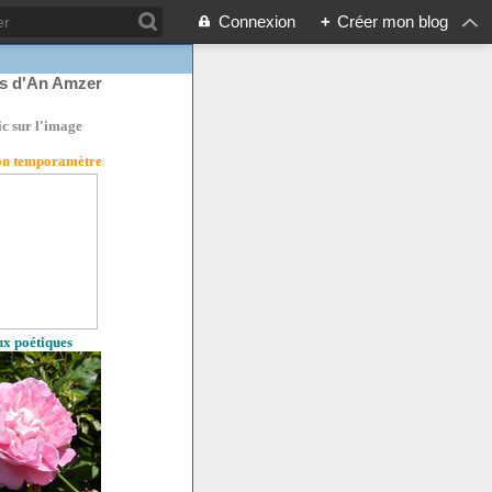
Connexion
+
Créer mon blog
rs d'An Amzer
ic sur l'image
son temporamètre
eux poétiques