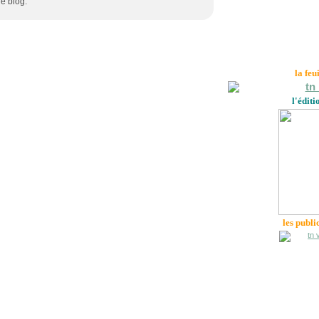
re blog.
la feu
l'éditi
les publi