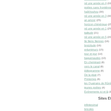
né une année en 4
(33
poètes sans frontière
haïkhouhou
(30)
né une année en 3
(30
an amzer
(25)
horizon chimérique
(25
né une année en 1
(25
italitude
(21)
né une année en 5
(20
Ile Iliens Iliennes
(16)
breizitude
(16)
enlumimurs
(15)
tour et jour
(14)
baguenaudes
(10)
En cheminant
(8)
vers le canal
(8)
éditogramme
(8)
De la pluie
(7)
Printemps
(6)
les Quatrains de Rûm
jeunes poètes
(4)
Evénements ici et là
(3
Sites E
infinitesimal
bricoles