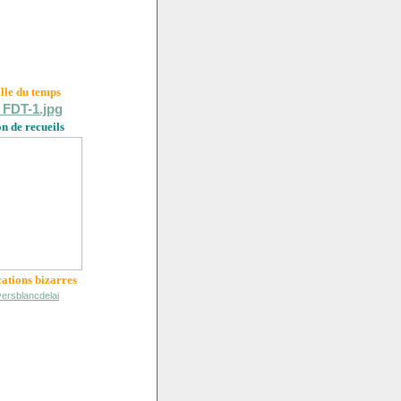
ille du
temps
on de recueils
cations bizarres