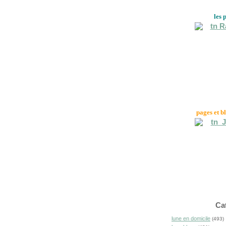
les 
pages et b
Ca
lune en domicile
(493)