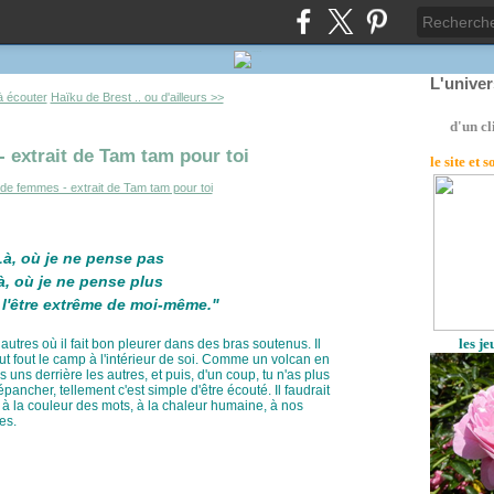
L'unive
 à écouter
Haïku de Brest .. ou d'ailleurs >>
d'un cl
 extrait de Tam tam pour toi
le site
et 
Là, où je ne pense pas
à, où je ne pense plus
 l'être extrême de moi-même."
les j
autres où il fait bon pleurer dans des bras soutenus. Il
ut fout le camp à l'intérieur de soi. Comme un volcan en
s uns derrière les autres, et puis, d'un coup, tu n'as plus
épancher, tellement c'est simple d'être écouté. Il faudrait
 la couleur des mots, à la chaleur humaine, à nos
es.