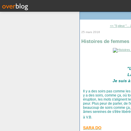
<< "Il pleut "...
25 mars 2018
Histoires de femmes -
"
L
Je suis à
Il y a des soirs pas comme les 
y a des soirs, comme ça, où to
éruption, les mots s'alignent le
peur. Plus peur de parler, de t'
beaucoup de soirs comme ça, à
âmes sereines de s'être libéré
à V.B.
SARA DO