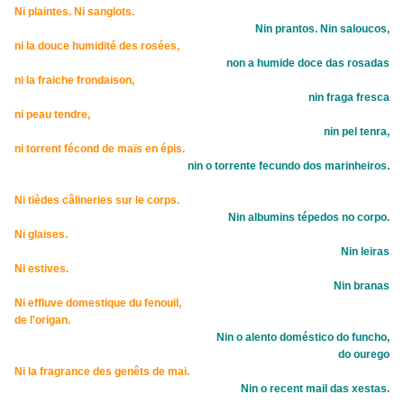
Ni plaintes. Ni sanglots.
Nin prantos. Nin saloucos,
ni la douce humidité des rosées,
non a humide doce das rosadas
ni la fraiche frondaison,
nin fraga fresca
ni peau tendre,
nin pel tenra,
ni torrent fécond de maïs en épis.
nin o torrente fecundo dos marinheiros.
Ni tièdes câlineries sur le corps.
Nin albumins tépedos no corpo.
Ni glaises.
Nin leiras
Ni estives.
Nin branas
Ni effluve domestique du fenouil,
de l'origan.
Nin o alento doméstico do
funcho,
do ourego
Ni la fragrance des genêts de mai.
Nin o recent
mail das xestas.